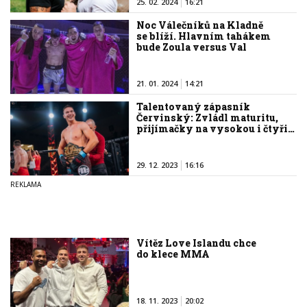
25. 02. 2024
16:21
Noc Válečníků na Kladně
se blíží. Hlavním tahákem
bude Zoula versus Val
21. 01. 2024
14:21
Talentovaný zápasník
Červinský: Zvládl maturitu,
přijímačky na vysokou i čtyři…
29. 12. 2023
16:16
Vítěz Love Islandu chce
do klece MMA
18. 11. 2023
20:02