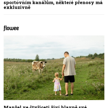
sportovním kanálům, některé přenosy má
exkluzivně
Manžel ve čtyřiceti živí hlavně své