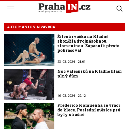
AUTOR: ANTONÍN VAVRDA
Šílená rvačka na Kladně
skončila dvojnásobnou
zlomeninou. Zápasník přesto
pokračoval
23. 03. 2024
21:01
Noc válečníků na Kladně hlásí
plný dům
16. 03. 2024
22:12
Frederico Komuenha se vrací
do klece. Poslední měsíce prý
byly strašné