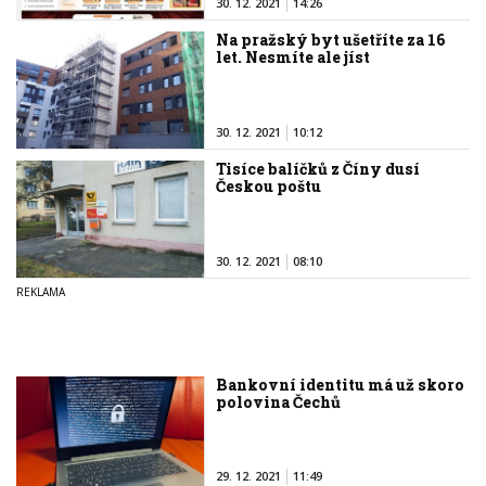
30. 12. 2021
14:26
Na pražský byt ušetříte za 16
let. Nesmíte ale jíst
30. 12. 2021
10:12
Tisíce balíčků z Číny dusí
Českou poštu
30. 12. 2021
08:10
Bankovní identitu má už skoro
polovina Čechů
29. 12. 2021
11:49