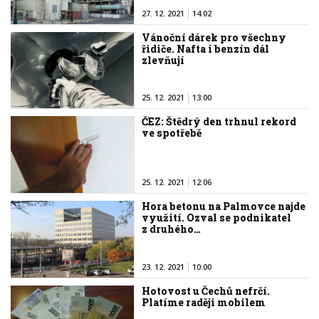
27. 12. 2021
14:02
Vánoční dárek pro všechny
řidiče. Nafta i benzín dál
zlevňují
25. 12. 2021
13:00
ČEZ: Štědrý den trhnul rekord
ve spotřebě
25. 12. 2021
12:06
Hora betonu na Palmovce najde
využití. Ozval se podnikatel
z druhého…
23. 12. 2021
10:00
Hotovost u Čechů nefrčí.
Platíme raději mobilem