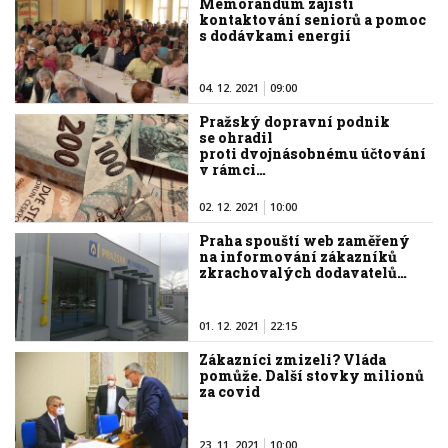
Memorandum zajistí
kontaktování seniorů a pomoc
s dodávkami energií
04. 12. 2021
09:00
Pražský dopravní podnik
se ohradil
proti dvojnásobnému účtování
v rámci…
02. 12. 2021
10:00
Praha spouští web zaměřený
na informování zákazníků
zkrachovalých dodavatelů…
01. 12. 2021
22:15
Zákazníci zmizeli? Vláda
pomůže. Další stovky milionů
za covid
23. 11. 2021
10:00