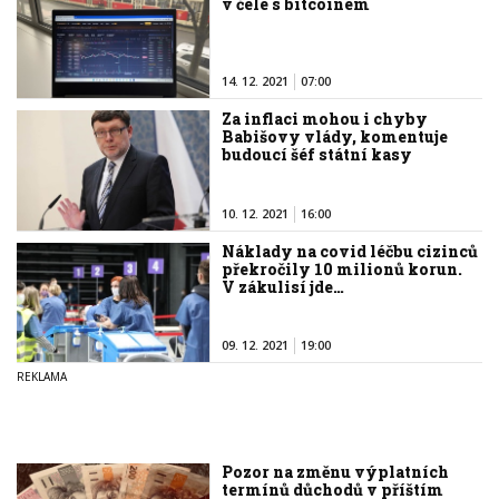
v čele s bitcoinem
14. 12. 2021
07:00
Za inflaci mohou i chyby
Babišovy vlády, komentuje
budoucí šéf státní kasy
10. 12. 2021
16:00
Náklady na covid léčbu cizinců
překročily 10 milionů korun.
V zákulisí jde…
09. 12. 2021
19:00
Pozor na změnu výplatních
termínů důchodů v příštím