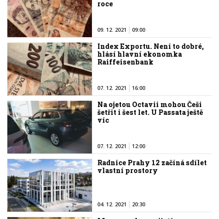
roce
09. 12. 2021
09:00
Index Exportu. Není to dobré,
hlásí hlavní ekonomka
Raiffeisenbank
07. 12. 2021
16:00
Na ojetou Octavii mohou Češi
šetřit i šest let. U Passata ještě
víc
07. 12. 2021
12:00
Radnice Prahy 12 začíná sdílet
vlastní prostory
04. 12. 2021
20:30