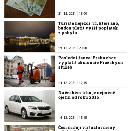
21. 12. 2021
18:00
Turisté nejezdí. Ti, kteří ano,
budou platit vyšší poplatek
z pobytu
19. 12. 2021
23:00
Poslední šance! Praha chce
vyplatit akcionáře Pražských
služeb
14. 12. 2021
17:15
Na českém trhu je nejméně
ojetin od roku 2016
14. 12. 2021
15:15
Češi milují virtuální měny