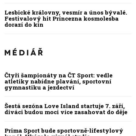
Lesbické královny, vesmír a únos bývalé.
Festivalový hit Princezna kosmolesba
dorazí do kin
Čtyři šampionáty na ČT Sport: vedle
atletiky nabídne plavání, sportovní
gymnastiku a jezdectví
Šestá sezóna Love Island startuje 7. září,
diváci budou moci více zasahovat do děje
Prima Sport bude sportovně-lifestylový