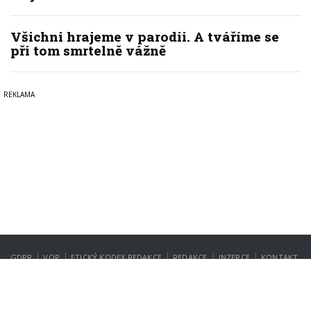
Všichni hrajeme v parodii. A tváříme se
při tom smrtelně vážně
|
|
|
|
|
GDPR
VOP
ETICKÝ KODEX REDAKCE
REDAKCE
INZERCE
KONTAKT
NASTAVENÍ SOUKROMÍ
Copyright © 2022-2026
PrahaIN.cz