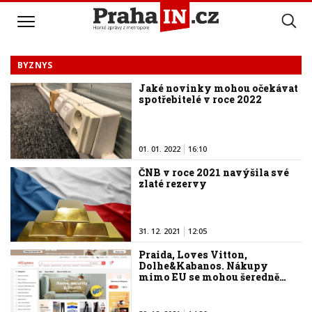
BYZNYS
Jaké novinky mohou očekávat
spotřebitelé v roce 2022
01. 01. 2022
16:10
ČNB v roce 2021 navýšila své
zlaté rezervy
31. 12. 2021
12:05
Praida, Loves Vitton,
Dolhe&Kabanos. Nákupy
mimo EU se mohou šeredně…