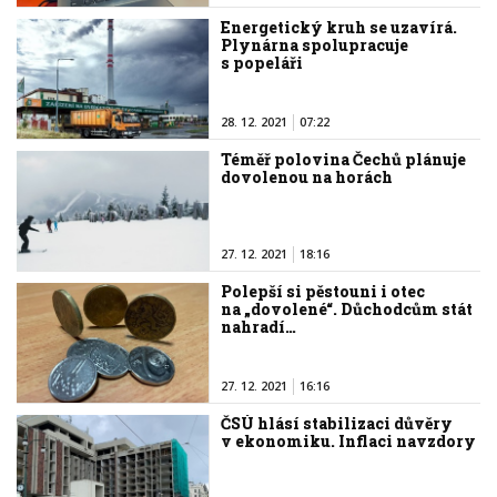
Energetický kruh se uzavírá.
Plynárna spolupracuje
s popeláři
28. 12. 2021
07:22
Téměř polovina Čechů plánuje
dovolenou na horách
27. 12. 2021
18:16
Polepší si pěstouni i otec
na „dovolené“. Důchodcům stát
nahradí…
27. 12. 2021
16:16
ČSÚ hlásí stabilizaci důvěry
v ekonomiku. Inflaci navzdory