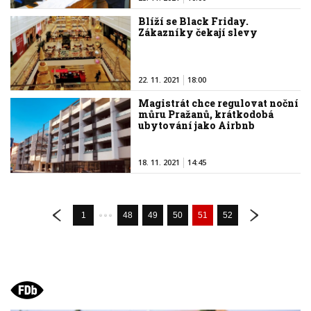
Blíží se Black Friday.
Zákazníky čekají slevy
22. 11. 2021
18:00
Magistrát chce regulovat noční
můru Pražanů, krátkodobá
ubytování jako Airbnb
18. 11. 2021
14:45
1
48
49
50
51
52