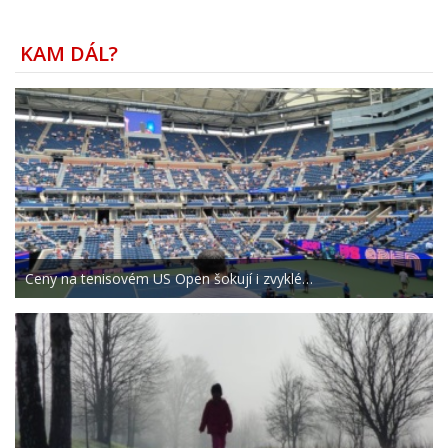
KAM DÁL?
Ceny na tenisovém US Open šokují i zvyklé…