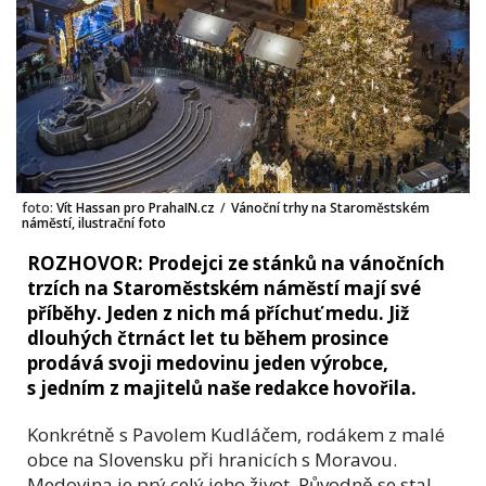
foto:
Vít Hassan pro PrahaIN.cz
/
Vánoční trhy na Staroměstském
náměstí, ilustrační foto
ROZHOVOR: Prodejci ze stánků na vánočních
trzích na Staroměstském náměstí mají své
příběhy. Jeden z nich má příchuť medu. Již
dlouhých čtrnáct let tu během prosince
prodává svoji medovinu jeden výrobce,
s jedním z majitelů naše redakce hovořila.
Konkrétně s Pavolem Kudláčem, rodákem z malé
obce na Slovensku při hranicích s Moravou.
Medovina je prý celý jeho život. Původně se stal