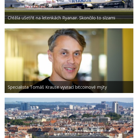
Chtěla ušetřit na letenkách Ryanair. Skončilo to slzami
Specialista Tomáš Krause vyvrací bitcoinové mýty