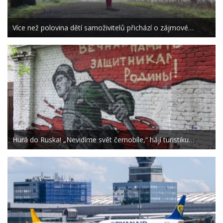
Více než polovina dětí samoživitelů přichází o zájmové…
Hurá do Ruska! „Nevidíme svět černobíle,“ hájí turistiku…