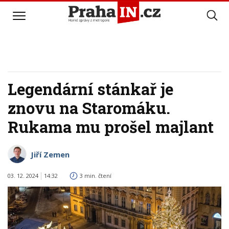
Legendární stánkař je
znovu na Staromáku.
Rukama mu prošel majlant
Jiří Zemen
03. 12. 2024
14:32
3 min. čtení