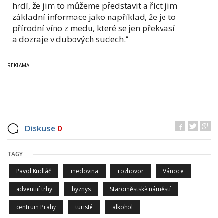
hrdí, že jim to můžeme představit a říct jim
základní informace jako například, že je to
přírodní víno z medu, které se jen překvasí
a dozraje v dubových sudech.“
Diskuse
0
TAGY
Pavol Kudláč
medovina
rozhovor
Vánoce
adventní trhy
byznys
Staroměstské náměstí
centrum Prahy
turisté
alkohol