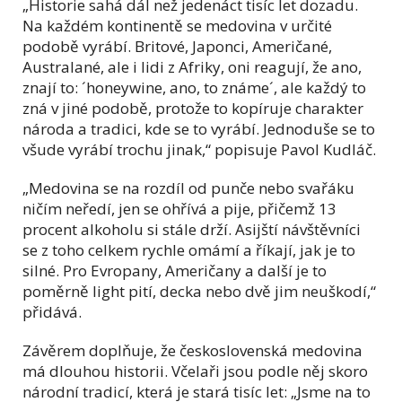
„Historie sahá dál než jedenáct tisíc let dozadu.
Na každém kontinentě se medovina v určité
podobě vyrábí. Britové, Japonci, Američané,
Australané, ale i lidi z Afriky, oni reagují, že ano,
znají to: ´honeywine, ano, to známe´, ale každý to
zná v jiné podobě, protože to kopíruje charakter
národa a tradici, kde se to vyrábí. Jednoduše se to
všude vyrábí trochu jinak,“ popisuje Pavol Kudláč.
„Medovina se na rozdíl od punče nebo svařáku
ničím neředí, jen se ohřívá a pije, přičemž 13
procent alkoholu si stále drží. Asijští návštěvníci
se z toho celkem rychle omámí a říkají, jak je to
silné. Pro Evropany, Američany a další je to
poměrně light pití, decka nebo dvě jim neuškodí,“
přidává.
Závěrem doplňuje, že československá medovina
má dlouhou historii. Včelaři jsou podle něj skoro
národní tradicí, která je stará tisíc let: „Jsme na to