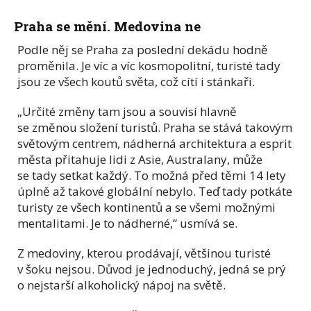
Praha se mění. Medovina ne
Podle něj se Praha za poslední dekádu hodně
proměnila. Je víc a víc kosmopolitní, turisté tady
jsou ze všech koutů světa, což cítí i stánkaři.
„Určité změny tam jsou a souvisí hlavně
se změnou složení turistů. Praha se stává takovým
světovým centrem, nádherná architektura a esprit
města přitahuje lidi z Asie, Australany, může
se tady setkat každý. To možná před těmi 14 lety
úplně až takové globální nebylo. Teď tady potkáte
turisty ze všech kontinentů a se všemi možnými
mentalitami. Je to nádherné,“ usmívá se.
Z medoviny, kterou prodávají, většinou turisté
v šoku nejsou. Důvod je jednoduchý, jedná se prý
o nejstarší alkoholický nápoj na světě.