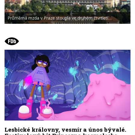
Průměrná mzda v Praze stoupla ve druhém čtvrtletí…
Lesbické královny, vesmír a únos bývalé.