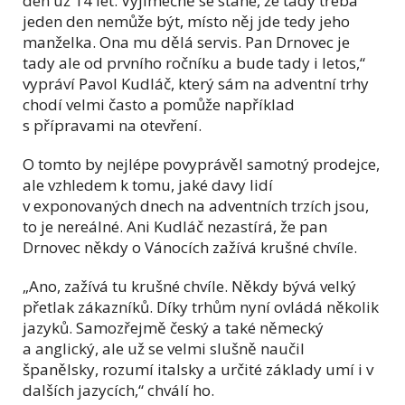
den už 14 let. Výjimečně se stane, že tady třeba
jeden den nemůže být, místo něj jde tedy jeho
manželka. Ona mu dělá servis. Pan Drnovec je
tady ale od prvního ročníku a bude tady i letos,“
vypráví Pavol Kudláč, který sám na adventní trhy
chodí velmi často a pomůže například
s přípravami na otevření.
O tomto by nejlépe povyprávěl samotný prodejce,
ale vzhledem k tomu, jaké davy lidí
v exponovaných dnech na adventních trzích jsou,
to je nereálné. Ani Kudláč nezastírá, že pan
Drnovec někdy o Vánocích zažívá krušné chvíle.
„Ano, zažívá tu krušné chvíle. Někdy bývá velký
přetlak zákazníků. Díky trhům nyní ovládá několik
jazyků. Samozřejmě český a také německý
a anglický, ale už se velmi slušně naučil
španělsky, rozumí italsky a určité základy umí i v
dalších jazycích,“ chválí ho.