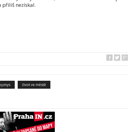
příliš nezískal.
byznys
život ve městě