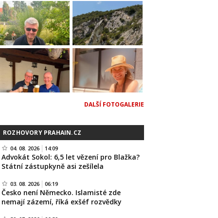
DALŠÍ FOTOGALERIE
ROZHOVORY PRAHAIN.CZ
04. 08. 2026
14:09
Advokát Sokol: 6,5 let vězení pro Blažka?
Státní zástupkyně asi zešílela
03. 08. 2026
06:19
Česko není Německo. Islamisté zde
nemají zázemí, říká exšéf rozvědky