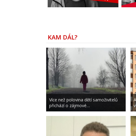
KAM DÁL?
Více než polovina dětí samoživitelů
A
přichází o zájmové…
v