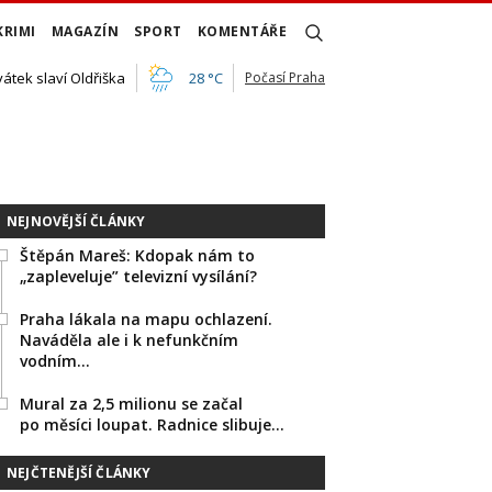
KRIMI
MAGAZÍN
SPORT
KOMENTÁŘE
vátek slaví Oldřiška
28 °C
Počasí Praha
NEJNOVĚJŠÍ ČLÁNKY
Štěpán Mareš: Kdopak nám to
„zapleveluje” televizní vysílání?
Praha lákala na mapu ochlazení.
Naváděla ale i k nefunkčním
vodním…
Mural za 2,5 milionu se začal
po měsíci loupat. Radnice slibuje…
NEJČTENĚJŠÍ ČLÁNKY