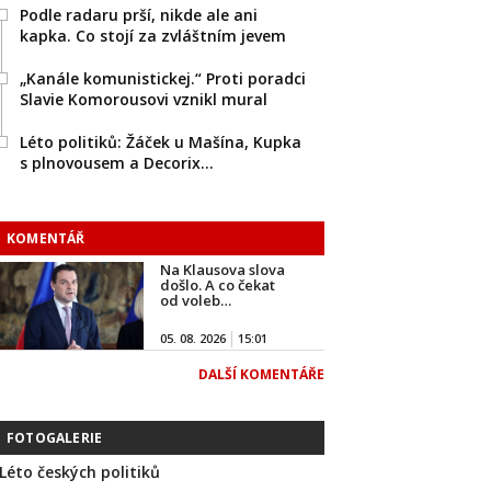
Podle radaru prší, nikde ale ani
kapka. Co stojí za zvláštním jevem
„Kanále komunistickej.“ Proti poradci
Slavie Komorousovi vznikl mural
Léto politiků: Žáček u Mašína, Kupka
s plnovousem a Decorix…
KOMENTÁŘ
Na Klausova slova
došlo. A co čekat
od voleb…
05. 08. 2026
15:01
DALŠÍ KOMENTÁŘE
FOTOGALERIE
Léto českých politiků