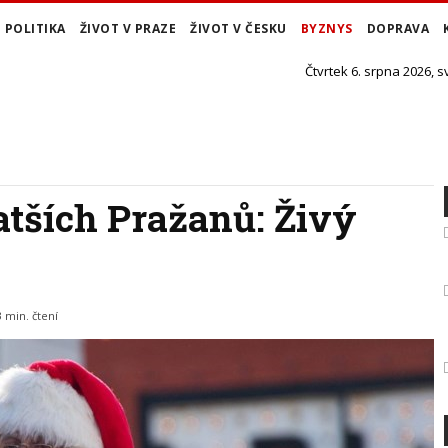
POLITIKA
ŽIVOT V PRAZE
ŽIVOT V ČESKU
BYZNYS
DOPRAVA
Čtvrtek 6. srpna 2026, s
atších Pražanů: Živý
3 min. čtení