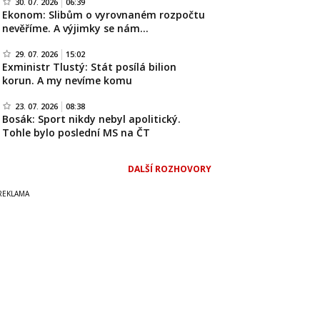
30. 07. 2026
06:39
Ekonom: Slibům o vyrovnaném rozpočtu
nevěříme. A výjimky se nám…
29. 07. 2026
15:02
Exministr Tlustý: Stát posílá bilion
korun. A my nevíme komu
23. 07. 2026
08:38
Bosák: Sport nikdy nebyl apolitický.
Tohle bylo poslední MS na ČT
DALŠÍ ROZHOVORY