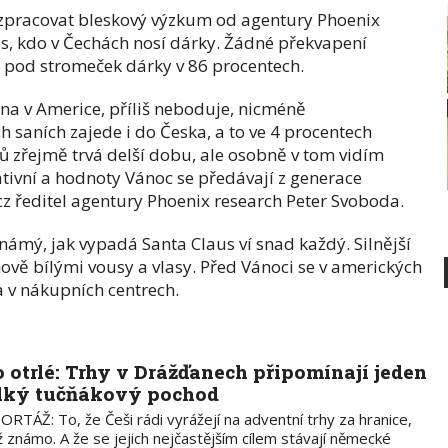
la zpracovat bleskový výzkum od agentury
Phoenix
s, kdo v Čechách nosí dárky. Žádné překvapení
sí pod stromeček dárky v 86 procentech.
na v Americe, příliš neboduje, nicméně
 saních zajede i do Česka, a to ve 4 procentech
ů zřejmě trvá delší dobu, ale osobně v tom vidím
ativní a hodnoty Vánoc se předávají z generace
.cz ředitel agentury Phoenix research Peter Svoboda.
známý, jak vypadá Santa Claus ví snad každý. Silnější
ově bílými vousy a vlasy. Před Vánoci se v amerických
 v nákupních centrech.
o otrlé: Trhy v Drážďanech připomínají jeden
lký tučňákový pochod
RTÁŽ: To, že Češi rádi vyrážejí na adventní trhy za hranice,
iž známo. A že se jejich nejčastějším cílem stávají německé