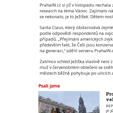
PrahaIN.cz si již v listopadu necha
research
na téma Vánoc. Zajímalo ná
se nekonalo, je to Ježíšek. Dětem no
Santa Claus, který obdarovává zejmé
podle odpovědí respondentů na svých
případů. „Přejímání amerických zvyk
především fakt, že Češi jsou konzerv
na generaci,“ sdělil serveru PrahaIN
Zatímco vzhled Ježíška vlastně není 
muž v červenobílém oblečení se sněh
městech běžně pohybuje po ulicích a
Psali jsme
Pr
ve
REPO
je j