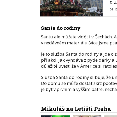
Drá
04. 1
Santa do rodiny
Santu ale můžete vidět i v Čechách. 
v nedávném materiálu (více jsme psa
Je to služba Santa do rodiny a jde o 
při akci, jak vyndává z pytle dárky a
důležité uvést, že v Americe si ratole
Služba Santa do rodiny slibuje, že um
Do domu se může dostat skrz pootevř
je byt v prvním a vyšším patře, nech
Mikuláš na Letišti Praha