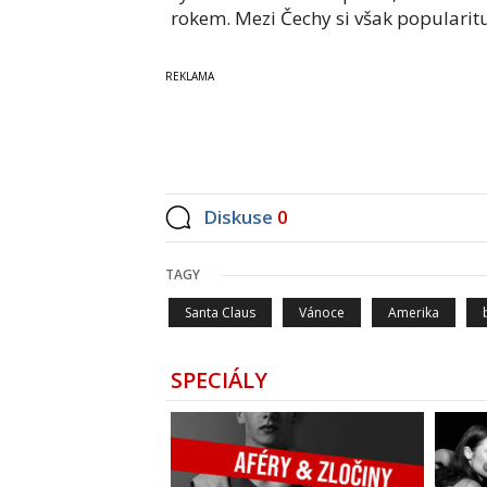
rokem. Mezi Čechy si však popularitu 
Diskuse
0
TAGY
Santa Claus
Vánoce
Amerika
SPECIÁLY