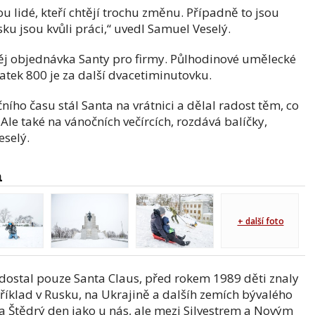
jsou lidé, kteří chtějí trochu změnu. Případně to jsou
Česku jsou kvůli práci,“ uvedl Samuel Veselý.
ěj objednávka Santy pro firmy. Půlhodinové umělecké
platek 800 je za další dvacetiminutovku.
ního času stál Santa na vrátnici a dělal radost těm, co
Ale také na vánočních večírcích, rozdává balíčky,
eselý.
á
+ další foto
edostal pouze Santa Claus, před rokem 1989 děti znaly
říklad v Rusku, na Ukrajině a dalšíh zemích bývalého
a Štědrý den jako u nás, ale mezi Silvestrem a Novým