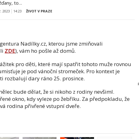
žďany, to…
2. 2023
14:23
ŽIVOT V PRAZE
Agentura Nadílky.cz, kterou jsme zmiňovali
li
ZDE
), vám ho pošle až domů.
zážitek pro děti, které mají spatřit tohoto muže rovnou
 umisťuje je pod vánoční stromeček. Pro kontext je
sti rozbalují dary ráno 25. prosince.
ělec bude dělat, že si nikoho z rodiny nevšiml.
ené okno, kdy vyleze po žebříku. Za předpokladu, že
ává rodina přivřené vstupní dveře.