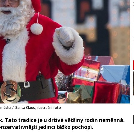
 média
/
Santa Claus, ilustrační foto
ek. Tato tradice je u drtivé většiny rodin neměnná.
nzervativnější jedinci těžko pochopí.