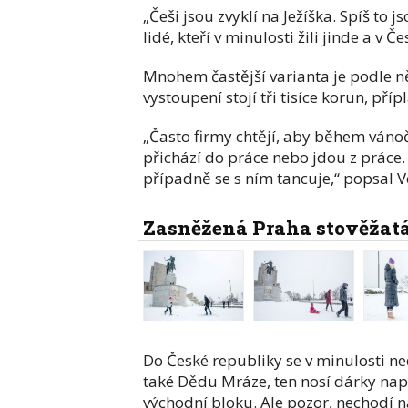
„Češi jsou zvyklí na Ježíška. Spíš to 
lidé, kteří v minulosti žili jinde a v 
Mnohem častější varianta je podle n
vystoupení stojí tři tisíce korun, pří
„Často firmy chtějí, aby během vánoč
přichází do práce nebo jdou z práce. 
případně se s ním tancuje,“ popsal V
Zasněžená Praha stověžat
Do České republiky se v minulosti n
také Dědu Mráze, ten nosí dárky nap
východní bloku. Ale pozor, nechodí n