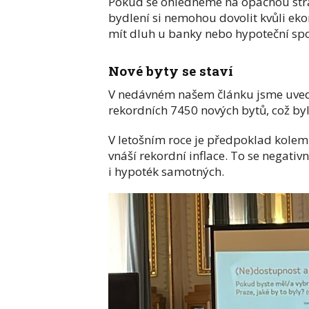
Pokud se ohlédneme na opačnou stran
bydlení si nemohou dovolit kvůli ek
mít dluh u banky nebo hypoteční spo
Nové byty se staví
V nedávném našem článku jsme uvedli
rekordních 7450 nových bytů, což bylo
V letošním roce je předpoklad kolem p
vnáší rekordní inflace. To se negati
i hypoték samotných.