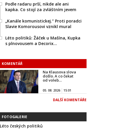
Podle radaru prší, nikde ale ani
kapka. Co stojí za zvláštním jevem
„Kanále komunistickej.“ Proti poradci
Slavie Komorousovi vznikl mural
Léto politiků: Žáček u Mašína, Kupka
s plnovousem a Decorix…
KOMENTÁŘ
Na Klausova slova
došlo. A co čekat
od voleb…
05. 08. 2026
15:01
DALŠÍ KOMENTÁŘE
FOTOGALERIE
Léto českých politiků