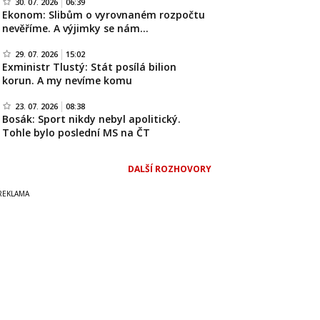
30. 07. 2026
06:39
Ekonom: Slibům o vyrovnaném rozpočtu
nevěříme. A výjimky se nám…
29. 07. 2026
15:02
Exministr Tlustý: Stát posílá bilion
korun. A my nevíme komu
23. 07. 2026
08:38
Bosák: Sport nikdy nebyl apolitický.
Tohle bylo poslední MS na ČT
DALŠÍ ROZHOVORY