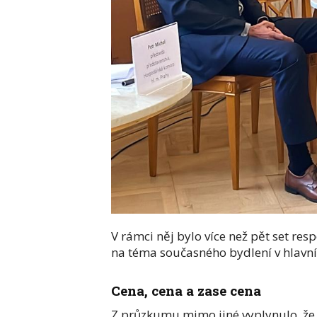
V rámci něj bylo více než pět set r
na téma současného bydlení v hlavn
Cena, cena a zase cena
Z průzkumu mimo jiné vyplynulo, že