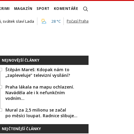
KRIMI
MAGAZÍN
SPORT
KOMENTÁŘE
, svátek slaví Lada
28 °C
Počasí Praha
NEJNOVĚJŠÍ ČLÁNKY
Štěpán Mareš: Kdopak nám to
„zapleveluje” televizní vysílání?
Praha lákala na mapu ochlazení.
Naváděla ale i k nefunkčním
vodním…
Mural za 2,5 milionu se začal
po měsíci loupat. Radnice slibuje…
NEJČTENĚJŠÍ ČLÁNKY