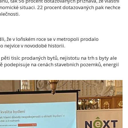
u, tak 56 procent dotazovaných přiznává, že vlastní
onomické situaci. 22 procent dotazovaných pak nechce
lečnosti.
, že v loňském roce se v metropoli prodalo
 nejvíce v novodobé historii.
ěti tisíc prodaných bytů, nejistotu na trh s byty ale
vně podepisuje na cenách stavebních pozemků, energií