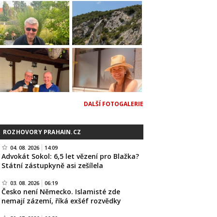
DALŠÍ FOTOGALERIE
ROZHOVORY PRAHAIN.CZ
04. 08. 2026
14:09
Advokát Sokol: 6,5 let vězení pro Blažka?
Státní zástupkyně asi zešílela
03. 08. 2026
06:19
Česko není Německo. Islamisté zde
nemají zázemí, říká exšéf rozvědky