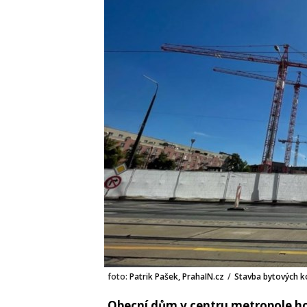
foto:
Patrik Pašek, PrahaIN.cz
/
Stavba bytových k
Obecní dům v centru metropole hos