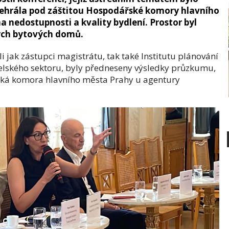
odehrála pod záštitou Hospodářské komory hlavního
 nedostupnosti a kvality bydlení. Prostor byl
ých bytových domů.
li jak zástupci magistrátu, tak také Institutu plánování
elského sektoru, byly předneseny výsledky průzkumu,
řská komora hlavního města Prahy u agentury