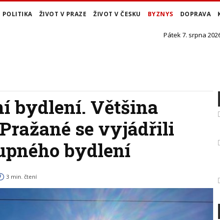
POLITIKA
ŽIVOT V PRAZE
ŽIVOT V ČESKU
BYZNYS
DOPRAVA
Pátek 7. srpna 2026
ní bydlení. Většina
 Pražané se vyjádřili
upného bydlení
3 min. čtení