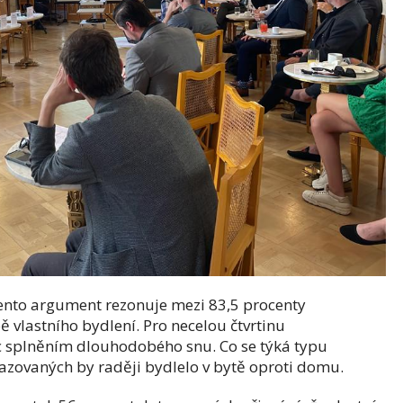
 tento argument rezonuje mezi 83,5 procenty
bě vlastního bydlení. Pro necelou čtvrtinu
íc splněním dlouhodobého snu. Co se týká typu
tazovaných by raději bydlelo v bytě oproti domu.