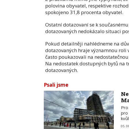
polovina obyvatel, respektive rozhod
spokojeno 31,8 procenta obyvatel.
Ostatní dotazovaní se k současnému 
dotazovaných nedokázalo situaci po
Pokud detailněji nahlédneme na důvo
dotazovaných hraje významnou roli v
často poukazovali na nedostatečnou
Na nedostatek dostupných bytů na tr
dotazovaných.
Psali jsme
Ne
Ma
Pro
pro 
kvůl
05. 0