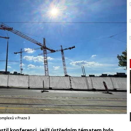
omplexů v Praze 3
til konferenci, jejíž ústředním tématem bylo