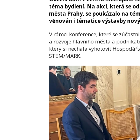
téma bydlení. Na akci, která se 
města Prahy, se poukázalo na téma
věnován i tématice výstavby nov
V rámci konference, které se zúčastni
a rozvoje hlavního města a podnikat
který si nechala vyhotovit Hospodá
STEM/MARK.