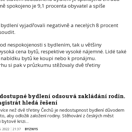
ně spokojeno je 9,1 procenta obyvatel a spíše
bydlení vyjadřovali negativně a necelých 8 procent
soudit.
d nespokojenosti s bydlením, tak u většiny
ysoká cena bytů, respektive vysoké nájemné. Lidé také
 nabídku bytů ke koupi nebo k pronájmu.
hu si pak v průzkumu stěžovaly dvě třetiny
dostupné bydlení odsouvá zakládání rodin.
gistrát hledá řešení
 více než dvě třetiny Čechů je nedostupnost bydlení důvodem
to, aby odložili založení rodiny. Stěhování z českých měst
i bytové krizi…
6. 2022
21:37
BYZNYS