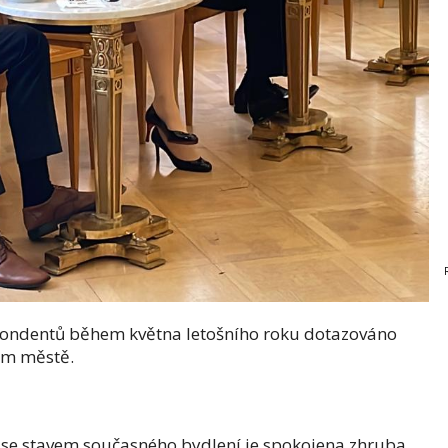
espondentů během května letošního roku dotazováno
ím městě.
 se stavem současného bydlení je spokojena zhruba