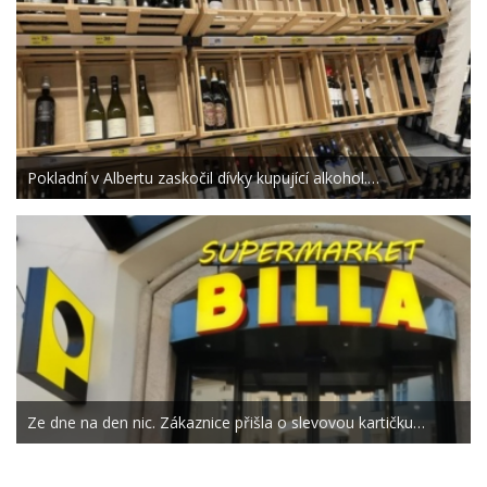
Pokladní v Albertu zaskočil dívky kupující alkohol.…
Ze dne na den nic. Zákaznice přišla o slevovou kartičku…