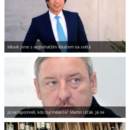
Mluvili jsme s nejbohatším lékařem na světě
Já nezapomněl, kdo byl miliardář Martin Ulčák. Já ne