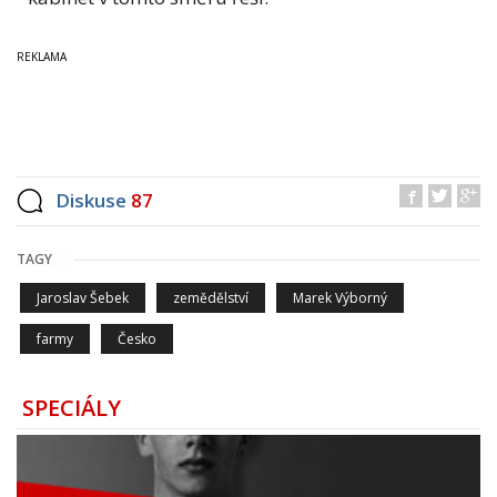
Diskuse
87
TAGY
Jaroslav Šebek
zemědělství
Marek Výborný
farmy
Česko
SPECIÁLY