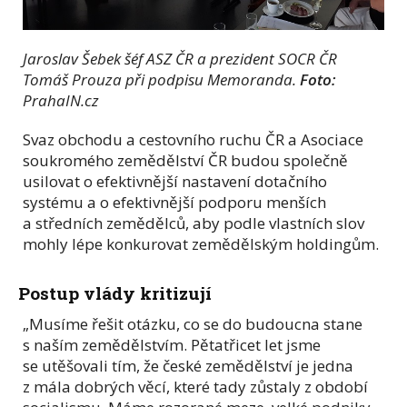
Jaroslav Šebek šéf ASZ ČR a prezident SOCR ČR
Tomáš Prouza při podpisu Memoranda.
Foto:
PrahaIN.cz
Svaz obchodu a cestovního ruchu ČR a Asociace
soukromého zemědělství ČR budou společně
usilovat o efektivnější nastavení dotačního
systému a o efektivnější podporu menších
a středních zemědělců, aby podle vlastních slov
mohly lépe konkurovat zemědělským holdingům.
Postup vlády kritizují
„Musíme řešit otázku, co se do budoucna stane
s naším zemědělstvím. Pětatřicet let jsme
se utěšovali tím, že české zemědělství je jedna
z mála dobrých věcí, které tady zůstaly z období