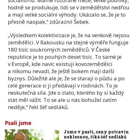
socialismu. Máme rozorané meze, velké podniky,
hodně se produkuje, lidi se v zemědělství nedřou
a mají velké sociální výhody. Ukázalo se, že je to
přesně naopak,“ zdůraznil Šebek.
„Výsledkem kolektivizace je, že na venkově nejsou
zemědělci. V Rakousku na stejné výměře funguje
180 tisíc soukromých zemědělců. V České
republice je to pouhých deset tisíc. To samé je
v Evropě, kde navíc existují kovozemědělci
a nikomu nevadí, že ještě bokem mají další
byznys. Důležité ale je, že se starají o půdu a po
celé generace si ji předávají v rodinách. To je
neskutečná síla. Jde o zlato, kterého by si každý
stát měl vážit. To se ale u nás bohužel zatím
neděje,“ řekl šéf sedláků.
Psali jsme
Jsme v pasti, ceny potravin
neklesnou, říká šéf sedláků