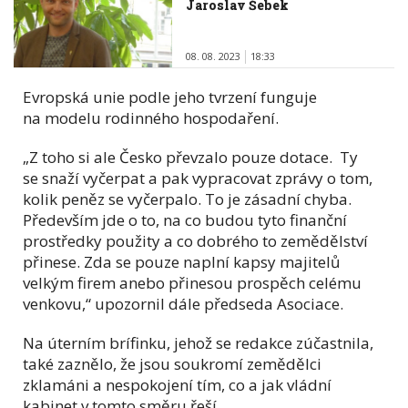
Jaroslav Šebek
08. 08. 2023
18:33
Evropská unie podle jeho tvrzení funguje
na modelu rodinného hospodaření.
„Z toho si ale Česko převzalo pouze dotace. Ty
se snaží vyčerpat a pak vypracovat zprávy o tom,
kolik peněz se vyčerpalo. To je zásadní chyba.
Především jde o to, na co budou tyto finanční
prostředky použity a co dobrého to zemědělství
přinese. Zda se pouze naplní kapsy majitelů
velkým firem anebo přinesou prospěch celému
venkovu,“ upozornil dále předseda Asociace.
Na úterním brífinku, jehož se redakce zúčastnila,
také zaznělo, že jsou soukromí zemědělci
zklamáni a nespokojení tím, co a jak vládní
kabinet v tomto směru řeší.