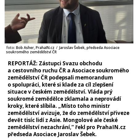
foto:
Bob Asher, PrahaIN.cz
/
Jaroslav Šebek, předseda Asociace
soukromého zemědělství ČR
REPORTÁŽ: Zástupci Svazu obchodu
a cestovního ruchu ČR a Asociace soukromého
zemědělství ČR podepsali memorandum
o spolupráci, které si klade za cíl zlepšení
situace v českém zemědělství. Vláda prý
soukromé zemědělce zklamala a neprovádí
kroky, které slíbila. „Místo toho ministr
zemědělství avizuje, že do zemědělství přiveze
devět tisíc lidí z Asie. Mongolové ale české
zemědělství nezachrání,“ řekl pro PrahaIN.cz
předseda Asociace Jaroslav Šebek.