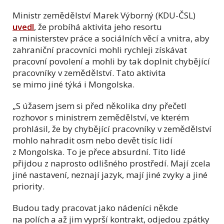
Ministr zemědělství Marek Výborný (KDU-ČSL)
uvedl
, že probíhá aktivita jeho resortu
a ministerstev práce a sociálních věcí a vnitra, aby
zahraniční pracovníci mohli rychleji získávat
pracovní povolení a mohli by tak doplnit chybějící
pracovníky v zemědělství. Tato aktivita
se mimo jiné týká i Mongolska.
„S úžasem jsem si před několika dny přečetl
rozhovor s ministrem zemědělství, ve kterém
prohlásil, že by chybějící pracovníky v zemědělství
mohlo nahradit osm nebo devět tisíc lidí
z Mongolska. To je přece absurdní. Tito lidé
přijdou z naprosto odlišného prostředí. Mají zcela
jiné nastavení, neznají jazyk, mají jiné zvyky a jiné
priority.
Budou tady pracovat jako nádeníci někde
na polích a až jim vyprší kontrakt, odjedou zpátky