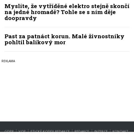
Myslíte, že vytříděné elektro stejně skončí
na jedné hromadě? Tohle se s ním děje
doopravdy
Past za patnáct korun. Malé živnostníky
pohltil balíkový mor
|
|
|
|
|
GDPR
VOP
ETICKÝ KODEX REDAKCE
REDAKCE
INZERCE
KONTAKT