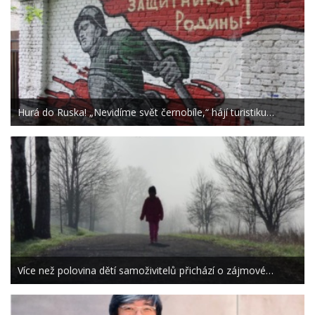
Hurá do Ruska! „Nevidíme svět černobíle,“ hájí turistiku…
Více než polovina dětí samoživitelů přichází o zájmové…