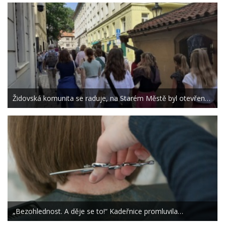
Židovská komunita se raduje, na Starém Městě byl otevřen…
„Bezohlednost. A děje se to!“ Kadeřnice promluvila…