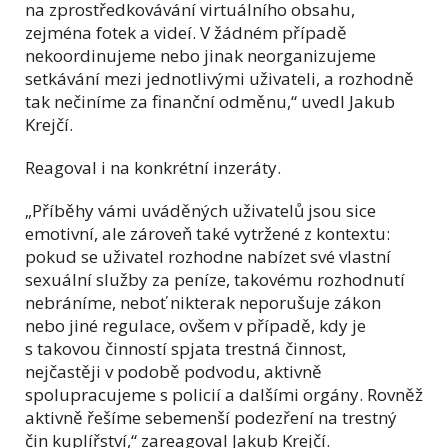
na zprostředkovávání virtuálního obsahu,
zejména fotek a videí. V žádném případě
nekoordinujeme nebo jinak neorganizujeme
setkávání mezi jednotlivými uživateli, a rozhodně
tak nečiníme za finanční odměnu,“ uvedl Jakub
Krejčí.
Reagoval i na konkrétní inzeráty.
„Příběhy vámi uváděných uživatelů jsou sice
emotivní, ale zároveň také vytržené z kontextu:
pokud se uživatel rozhodne nabízet své vlastní
sexuální služby za peníze, takovému rozhodnutí
nebráníme, neboť nikterak neporušuje zákon
nebo jiné regulace, ovšem v případě, kdy je
s takovou činností spjata trestná činnost,
nejčastěji v podobě podvodu, aktivně
spolupracujeme s policií a dalšími orgány. Rovněž
aktivně řešíme sebemenší podezření na trestný
čin kuplířství,“ zareagoval Jakub Krejčí.