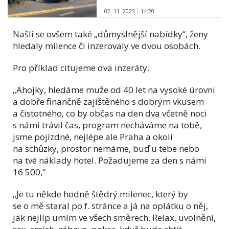
02. 11. 2023
14:20
Našli se ovšem také „důmyslnější nabídky“, ženy
hledaly milence či inzerovaly ve dvou osobách.
Pro příklad citujeme dva inzeráty.
„Ahojky, hledáme muže od 40 let na vysoké úrovni
a dobře finančně zajištěného s dobrým vkusem
a čistotného, co by občas na den dva včetně noci
s námi trávil čas, program necháváme na tobě,
jsme pojízdné, nejlépe ale Praha a okolí
na schůzky, prostor nemáme, buď u tebe nebo
na tvé náklady hotel. Požadujeme za den s námi
16 500,“
„Je tu někde hodně štědrý milenec, který by
se o mě staral po f. stránce a já na oplátku o něj,
jak nejlíp umím ve všech směrech. Relax, uvolnění,