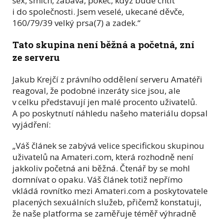
sex, smích, zábava, pokec, když bude chtít
i do společnosti. Jsem veselé, ukecané děvče,
160/79/39 velký prsa(7) a zadek.“
Tato skupina není běžná a početná, zní
ze serveru
Jakub Krejčí z právního oddělení serveru Amatéři
reagoval, že podobné inzeráty sice jsou, ale
v celku představují jen malé procento uživatelů.
A po poskytnutí náhledu našeho materiálu dopsal
vyjádření:
„Váš článek se zabývá velice specifickou skupinou
uživatelů na Amateri.com, která rozhodně není
jakkoliv početná ani běžná. Čtenář by se mohl
domnívat o opaku. Váš článek totiž nepřímo
vkládá rovnítko mezi Amateri.com a poskytovatele
placených sexuálních služeb, přičemž konstatuji,
že naše platforma se zaměřuje téměř výhradně