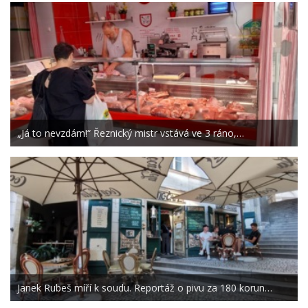
„Já to nevzdám!“ Řeznický mistr vstává ve 3 ráno,…
Janek Rubeš míří k soudu. Reportáž o pivu za 180 korun…