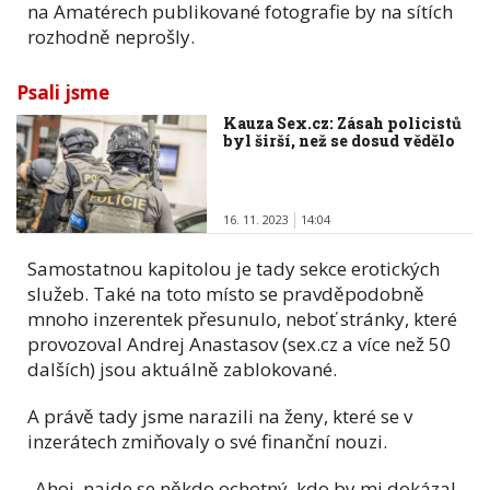
na Amatérech publikované fotografie by na sítích
rozhodně neprošly.
Psali jsme
Kauza Sex.cz: Zásah policistů
byl širší, než se dosud vědělo
16. 11. 2023
14:04
Samostatnou kapitolou je tady sekce erotických
služeb. Také na toto místo se pravděpodobně
mnoho inzerentek přesunulo, neboť stránky, které
provozoval Andrej Anastasov (sex.cz a více než 50
dalších) jsou aktuálně zablokované.
A právě tady jsme narazili na ženy, které se v
inzerátech zmiňovaly o své finanční nouzi.
„Ahoj, najde se někdo ochotný, kdo by mi dokázal