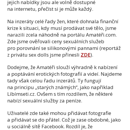
jejich nabídky jsou ale volně dostupné
na internetu, přečíst si je může každý.
Na inzeráty celé řady žen, které dohnala finanční
krize k situaci, kdy musí prodávat své tělo, jsme
narazili zcela náhodně na portálu Amatéři.com.
Zde jsme ověřovali ceny sexuálních služeb
pro porovnání se silikonovými pannami (reportáž
z privátu sex dolls jsme přinesli
ZDE
).
Dodejme, že Amatéři slouží výhradně k nabízení
a poptávání erotických fotografií a videí. Najdeme
tady však celou řadu inzerátů. Ty fungují
na principu
„
starých známých
“
, jako například
Líbímseti.cz. Ovšem s tím rozdílem, že některé
nabízí sexuální služby za peníze.
Uživatelé zde také mohou přidávat fotografie
a přidávat se do přátel. Což je zase obdobné, jako
u sociálně sítě Facebook. Rozdíl je, že