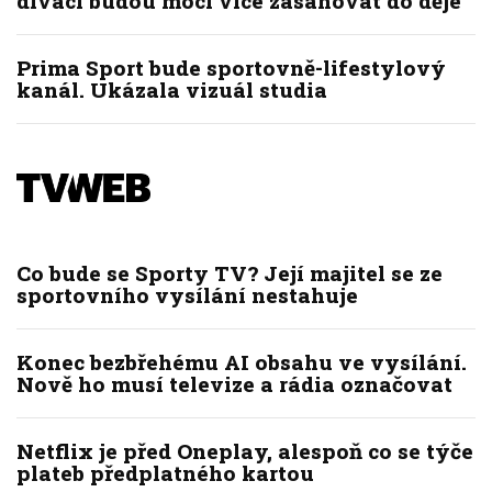
diváci budou moci více zasahovat do děje
Prima Sport bude sportovně-lifestylový
kanál. Ukázala vizuál studia
Co bude se Sporty TV? Její majitel se ze
sportovního vysílání nestahuje
Konec bezbřehému AI obsahu ve vysílání.
Nově ho musí televize a rádia označovat
Netflix je před Oneplay, alespoň co se týče
plateb předplatného kartou