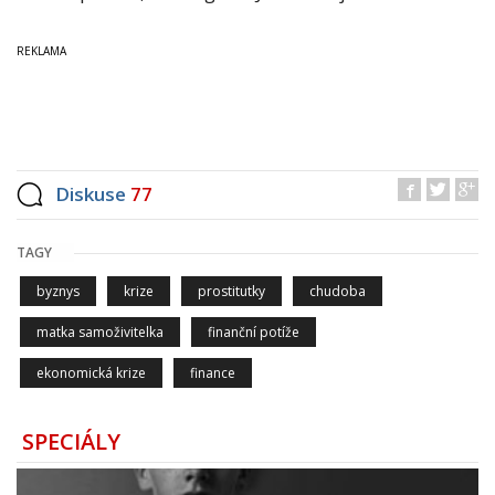
Diskuse
77
TAGY
byznys
krize
prostitutky
chudoba
matka samoživitelka
finanční potíže
ekonomická krize
finance
SPECIÁLY