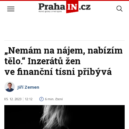
„Nemám na nájem, nabízím
tělo.“ Inzerátů žen
ve finanční tísni přibývá
Jiří Zemen
05. 12. 2023
12:12
6 min. čtení