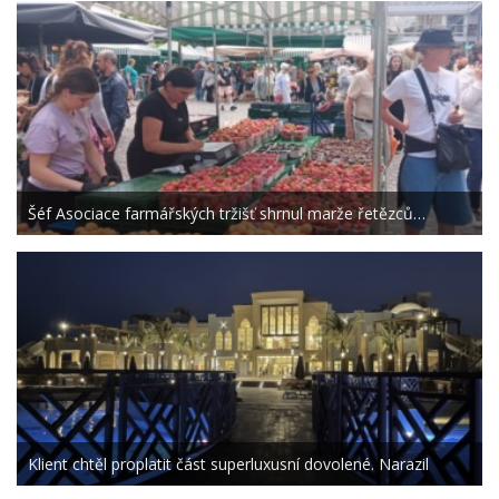
Šéf Asociace farmářských tržišť shrnul marže řetězců…
Klient chtěl proplatit část superluxusní dovolené. Narazil