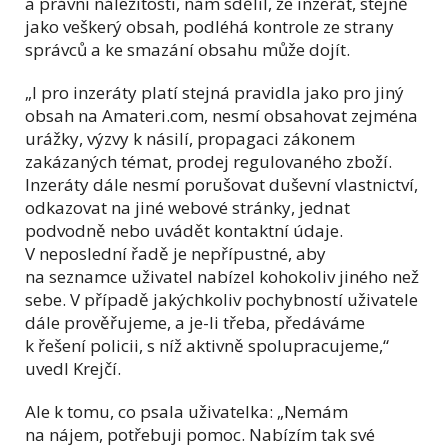
a právní náležitosti, nám sdělil, že inzerát, stejně
jako veškerý obsah, podléhá kontrole ze strany
správců a ke smazání obsahu může dojít.
„I pro inzeráty platí stejná pravidla jako pro jiný
obsah na Amateri.com, nesmí obsahovat zejména
urážky, výzvy k násilí, propagaci zákonem
zakázaných témat, prodej regulovaného zboží.
Inzeráty dále nesmí porušovat duševní vlastnictví,
odkazovat na jiné webové stránky, jednat
podvodně nebo uvádět kontaktní údaje.
V neposlední řadě je nepřípustné, aby
na seznamce uživatel nabízel kohokoliv jiného než
sebe. V případě jakýchkoliv pochybností uživatele
dále prověřujeme, a je-li třeba, předáváme
k řešení policii, s níž aktivně spolupracujeme,“
uvedl Krejčí.
Ale k tomu, co psala uživatelka: „Nemám
na nájem, potřebuji pomoc. Nabízím tak své