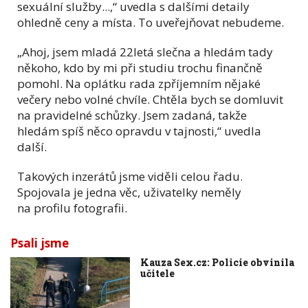
sexuální služby...,“ uvedla s dalšími detaily
ohledně ceny a místa. To uveřejňovat nebudeme.
„Ahoj, jsem mladá 22letá slečna a hledám tady
někoho, kdo by mi při studiu trochu finančně
pomohl. Na oplátku rada zpříjemním nějaké
večery nebo volné chvíle. Chtěla bych se domluvit
na pravidelné schůzky. Jsem zadaná, takže
hledám spíš něco opravdu v tajnosti,“ uvedla
další.
Takových inzerátů jsme viděli celou řadu.
Spojovala je jedna věc, uživatelky neměly
na profilu fotografii.
Psali jsme
Kauza Sex.cz: Policie obvinila
učitele