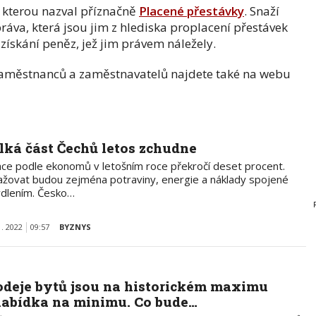
vu, kterou nazval příznačně
Placené přestávky
. Snaží
ráva, která jsou jim z hlediska proplacení přestávek
získání peněz, jež jim právem náležely.
 zaměstnanců a zaměstnavatelů najdete také na webu
lká část Čechů letos zchudne
lace podle ekonomů v letošním roce překročí deset procent.
ažovat budou zejména potraviny, energie a náklady spojené
ydlením. Česko…
1. 2022
09:57
BYZNYS
odeje bytů jsou na historickém maximu
nabídka na minimu. Co bude…