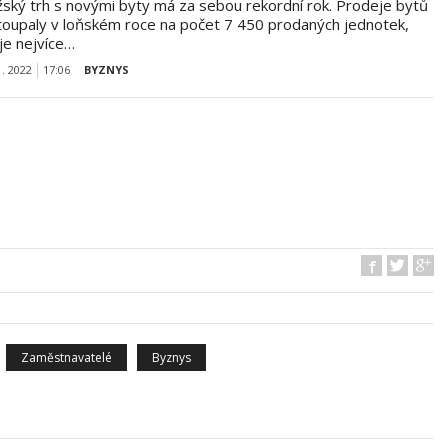
žský trh s novými byty má za sebou rekordní rok. Prodeje bytů
toupaly v loňském roce na počet 7 450 prodaných jednotek,
je nejvíce…
1. 2022
17:06
BYZNYS
Zaměstnavatelé
Byznys