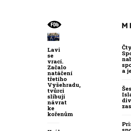
Čt
Lavi
Spo
se
na
vrací.
sp
Začalo
a j
natáčení
třetího
Vyšehradu,
Še
tvůrci
Isl
slibují
div
návrat
zas
ke
kořenům
Pr
sp