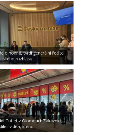
de o hodně, tvrdí generální ředitel
eského rozhlasu
idl Outlet v Olomouci: Zákazníci
dílejí videa, která…