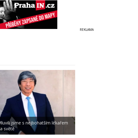
luvili jsme s nejbohatším lékařem
a světě