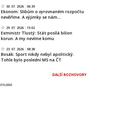
30. 07. 2026
06:39
Ekonom: Slibům o vyrovnaném rozpočtu
nevěříme. A výjimky se nám…
29. 07. 2026
15:02
Exministr Tlustý: Stát posílá bilion
korun. A my nevíme komu
23. 07. 2026
08:38
Bosák: Sport nikdy nebyl apolitický.
Tohle bylo poslední MS na ČT
DALŠÍ ROZHOVORY