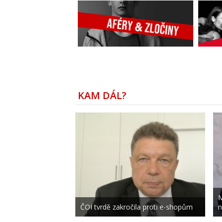
KAM DÁL?
M
ČOI tvrdě zakročila proti e-shopům
n