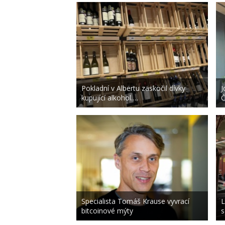
Pokladní v Albertu zaskočil dívky
J
kupující alkohol.…
Č
Specialista Tomáš Krause vyvrací
L
bitcoinové mýty
s