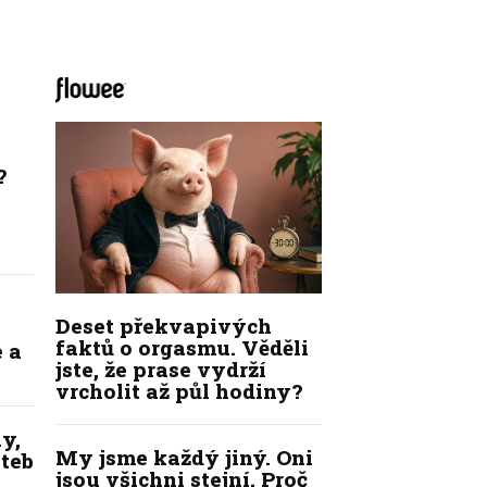
?
Deset překvapivých
faktů o orgasmu. Věděli
 a
jste, že prase vydrží
vrcholit až půl hodiny?
y,
My jsme každý jiný. Oni
ateb
jsou všichni stejní. Proč