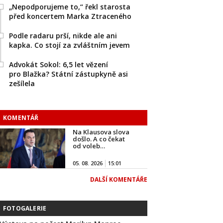
„Nepodporujeme to,“ řekl starosta
před koncertem Marka Ztraceného
Podle radaru prší, nikde ale ani
kapka. Co stojí za zvláštním jevem
Advokát Sokol: 6,5 let vězení
pro Blažka? Státní zástupkyně asi
zešílela
KOMENTÁŘ
Na Klausova slova
došlo. A co čekat
od voleb…
05. 08. 2026
15:01
DALŠÍ KOMENTÁŘE
FOTOGALERIE