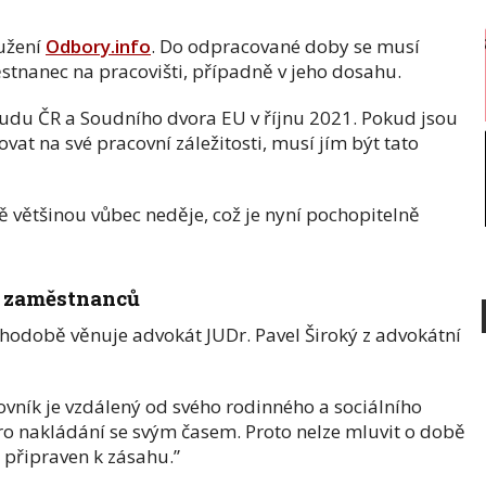
ružení
Odbory.info
. Do odpracované doby se musí
městnanec na pracovišti, případně v jeho dosahu.
oudu ČR a Soudního dvora EU v říjnu 2021. Pokud jsou
t na své pracovní záležitosti, musí jím být tato
ě většinou vůbec neděje, což je nyní pochopitelně
u zaměstnanců
hodobě věnuje advokát JUDr. Pavel Široký z advokátní
ovník je vzdálený od svého rodinného a sociálního
ro nakládání se svým časem. Proto nelze mluvit o době
e připraven k zásahu.”