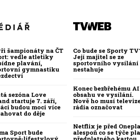
yři šampionáty na ČT
Co bude se Sporty TV
rt: vedle atletiky
Její majitel se ze
bídne plavání,
sportovního vysílání
ortovní gymnastiku
nestahuje
ezdectví
Konec bezbřehému AI
stá sezóna Love
obsahu ve vysílání.
and startuje 7. září,
Nově ho musí televize
áci budou moci více
rádia označovat
ahovat do děje
Netflix je před Onepla
ima Sport bude
alespoň co se týče pl
ortovně-lifestylový
předplatného kartou