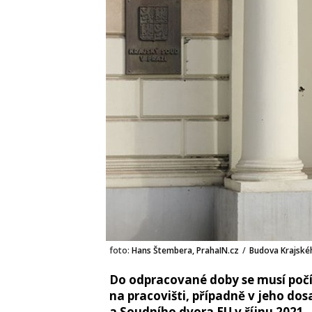
foto:
Hans Štembera, PrahaIN.cz
/
Budova Krajské
Do odpracované doby se musí počí
na pracovišti, případně v jeho do
a Soudního dvora EU v říjnu 2021.