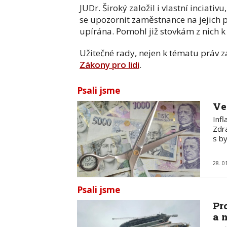
JUDr. Široký založil i vlastní inciati
se upozornit zaměstnance na jejich p
upírána. Pomohl již stovkám z nich k 
Užitečné rady, nejen k tématu práv
Zákony pro lidi
.
Psali jsme
Ve
Inf
Zdr
s b
28. 0
Psali jsme
Pr
a 