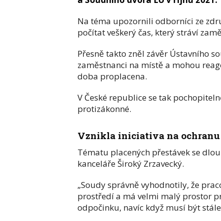
Na téma upozornili odborníci ze zd
počítat veškerý čas, který stráví za
Přesně takto zněl závěr Ústavního s
zaměstnanci na místě a mohou reagova
doba proplacena.
V České republice se tak pochopiteln
protizákonné.
Vznikla iniciativa na ochran
Tématu placených přestávek se dlou
kanceláře Široký Zrzavecký.
„Soudy správně vyhodnotily, že prac
prostředí a má velmi malý prostor p
odpočinku, navíc když musí být stál