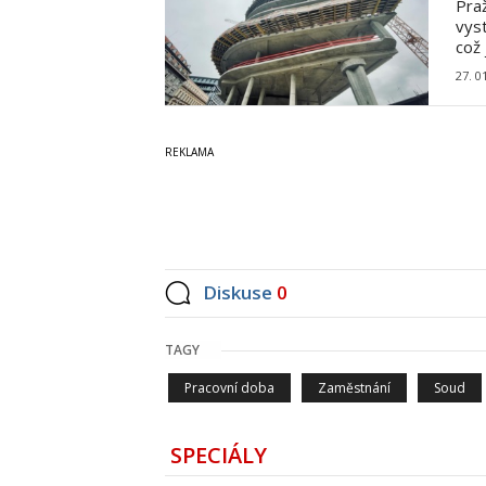
Pra
vys
což 
27. 0
Diskuse
0
TAGY
Pracovní doba
Zaměstnání
Soud
SPECIÁLY