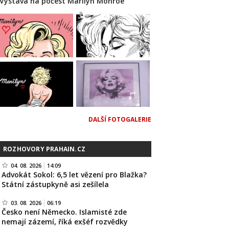
Výstava na počest Marilyn Monroe
DALŠÍ FOTOGALERIE
ROZHOVORY PRAHAIN.CZ
04. 08. 2026
14:09
Advokát Sokol: 6,5 let vězení pro Blažka?
Státní zástupkyně asi zešílela
03. 08. 2026
06:19
Česko není Německo. Islamisté zde
nemají zázemí, říká exšéf rozvědky