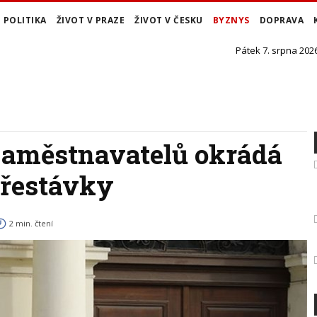
POLITIKA
ŽIVOT V PRAZE
ŽIVOT V ČESKU
BYZNYS
DOPRAVA
Pátek 7. srpna 2026
zaměstnavatelů okrádá
přestávky
2 min. čtení