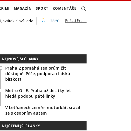
KRIMI
MAGAZÍN
SPORT
KOMENTÁŘE
, svátek slaví Lada
28 °C
Počasí Praha
NEJNOVĚJŠÍ ČLÁNKY
Praha 2 pomáhá seniorům žít
důstojně: Péče, podpora i lidská
blízkost
Metro O i E. Praha už desítky let
hledá podobu páté linky
V Letňanech zemřel motorkář, srazil
se s osobním autem
NEJČTENĚJŠÍ ČLÁNKY