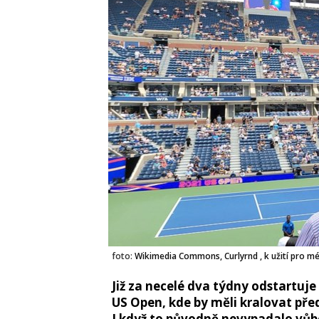
foto:
Wikimedia Commons, Curlyrnd , k užití pro m
Již za necelé dva týdny odstartuj
US Open, kde by měli kralovat pře
I když to původně nevypadalo vůbe