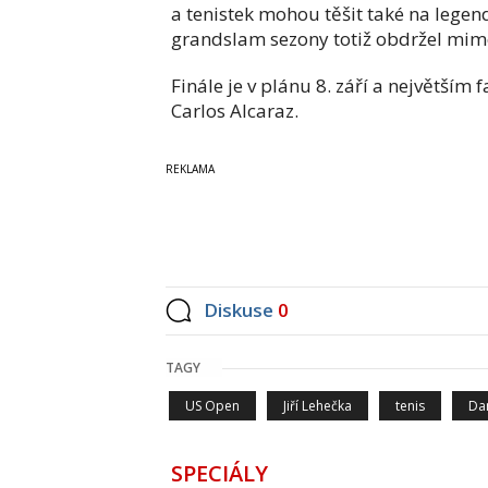
a tenistek mohou těšit také na legen
grandslam sezony totiž obdržel mim
Finále je v plánu 8. září a největším 
Carlos Alcaraz.
Diskuse
0
TAGY
US Open
Jiří Lehečka
tenis
Da
SPECIÁLY