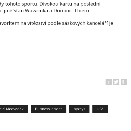
dy tohoto sportu. Divokou kartu na poslední
o jiné Stan Wawrinka a Dominic Thiem.
favoritem na vítězství podle sázkových kanceláří je
niel Medveděv
Business Insider
byznys
USA