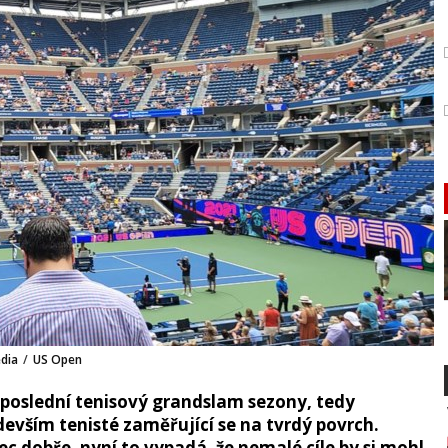
édia
/
US Open
e poslední tenisový grandslam sezony, tedy
devším tenisté zaměřující se na tvrdý povrch.
c dobře, nyní to vypadá, že nemalé cíle by si mohl