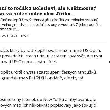
ení to rodák z Boleslavi, ale Kněžmostu,“
znívá hrdě z rodné obce Jiřího…
álně nejlepší český tenista Jiří Lehečka zanedlouho vstoupí
rvního grandslamu letošní sezony v Austrálii. Z jeho rodného
žmostu je…
1. 2024
08:03
SPORT
e, který by rád zlepšil svoje maximum z US Open,
 posledních letech udivují celý tenisový svět, ale nyní
rnaji US Open a cenám jídel.
 opět určitě chystá i zastoupení českých fanoušků.
randslamy v Paříži či Londýně, ale chystá.
ešíme ceny letenek do New Yorku a ubytování, ale
ětových médiích několikrát popisovaly jako šokující.