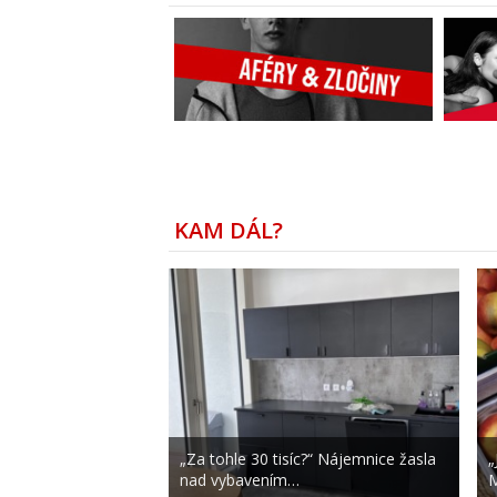
KAM DÁL?
„Za tohle 30 tisíc?“ Nájemnice žasla
„
nad vybavením…
M