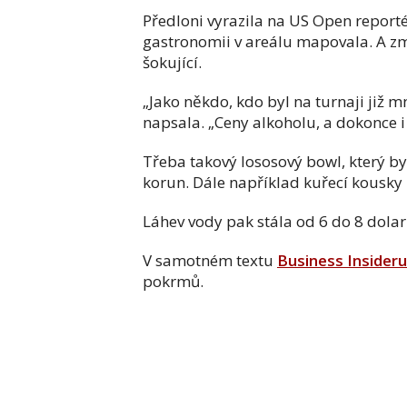
Předloni vyrazila na US Open reporté
gastronomii v areálu mapovala. A zm
šokující.
„Jako někdo, kdo byl na turnaji již m
napsala. „Ceny alkoholu, a dokonce i
Třeba takový lososový bowl, který byl
korun. Dále například kuřecí kousky 
Láhev vody pak stála od 6 do 8 dolarů
V samotném textu
Business Insideru
pokrmů.