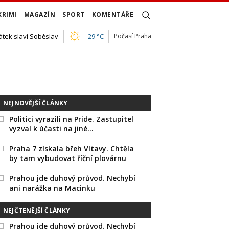
KRIMI
MAGAZÍN
SPORT
KOMENTÁŘE
átek slaví Soběslav
29 °C
Počasí Praha
NEJNOVĚJŠÍ ČLÁNKY
Politici vyrazili na Pride. Zastupitel
vyzval k účasti na jiné…
Praha 7 získala břeh Vltavy. Chtěla
by tam vybudovat říční plovárnu
Prahou jde duhový průvod. Nechybí
ani narážka na Macinku
NEJČTENĚJŠÍ ČLÁNKY
Prahou jde duhový průvod. Nechybí