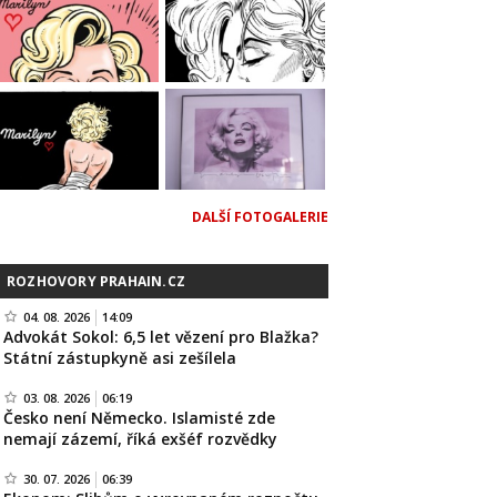
DALŠÍ FOTOGALERIE
ROZHOVORY PRAHAIN.CZ
04. 08. 2026
14:09
Advokát Sokol: 6,5 let vězení pro Blažka?
Státní zástupkyně asi zešílela
03. 08. 2026
06:19
Česko není Německo. Islamisté zde
nemají zázemí, říká exšéf rozvědky
30. 07. 2026
06:39