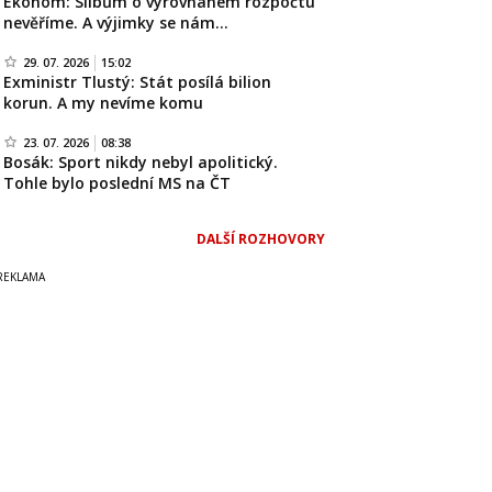
Ekonom: Slibům o vyrovnaném rozpočtu
nevěříme. A výjimky se nám…
29. 07. 2026
15:02
Exministr Tlustý: Stát posílá bilion
korun. A my nevíme komu
23. 07. 2026
08:38
Bosák: Sport nikdy nebyl apolitický.
Tohle bylo poslední MS na ČT
DALŠÍ ROZHOVORY