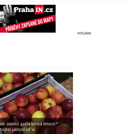
Jak daleko zašla lidská lenost?“
ajitel jabloní už ví