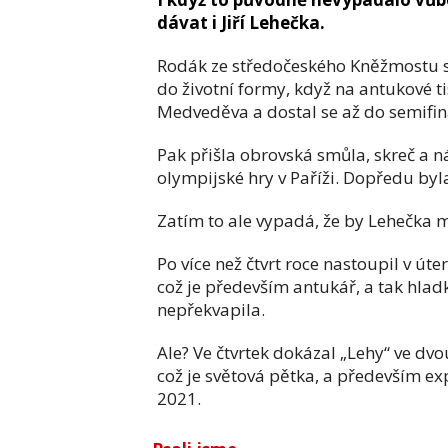
dávat i Jiří Lehečka.
Rodák ze středočeského Kněžmostu 
do životní formy, když na antukové t
Medveděva a dostal se až do semifin
Pak přišla obrovská smůla, skreč a 
olympijské hry v Paříži. Dopředu by
Zatím to ale vypadá, že by Lehečka 
Po více než čtvrt roce nastoupil v út
což je především antukář, a tak hlad
nepřekvapila.
Ale? Ve čtvrtek dokázal „Lehy“ ve dv
což je světová pětka, a především ex
2021.