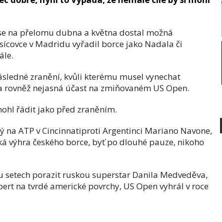
se na přelomu dubna a května dostal možná
isícovce v Madridu vyřadil borce jako Nadala či
ále.
následné zranění, kvůli kterému musel vynechat
la rovněž nejasná účast na zmiňovaném US Open.
mohl řádit jako před zraněním.
erý na ATP v Cincinnatiproti Argentinci Mariano Navone,
ká výhra českého borce, byť po dlouhé pauze, nikoho
ou setech porazit ruskou superstar Danila Medveděva,
pert na tvrdé americké povrchy, US Open vyhrál v roce