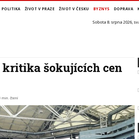
POLITIKA
ŽIVOT V PRAZE
ŽIVOT V ČESKU
BYZNYS
DOPRAVA
Sobota 8. srpna 2026, sv
kritika šokujících cen
3 min. čtení