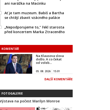
ani narážka na Macinku
Ať je tam muzeum. Babiš a Bartha
se chtějí zbavit vzácného paláce
„Nepodporujeme to,“ řekl starosta
před koncertem Marka Ztraceného
KOMENTÁŘ
Na Klausova slova
došlo. A co čekat
od voleb…
05. 08. 2026
15:01
DALŠÍ KOMENTÁŘE
FOTOGALERIE
Výstava na počest Marilyn Monroe