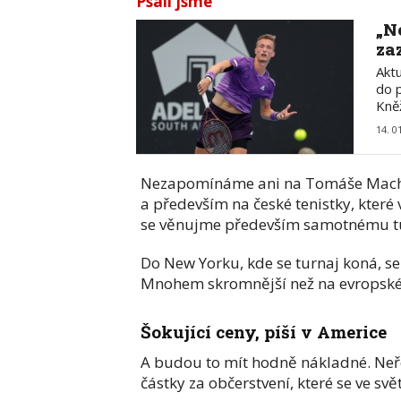
Psali jsme
„N
za
Aktu
do p
Kně
14. 0
Nezapomínáme ani na Tomáše Macháč
a především na české tenistky, které v
se věnujme především samotnému tu
Do New Yorku, kde se turnaj koná, se
Mnohem skromnější než na evropské g
Šokující ceny, píší v Americe
A budou to mít hodně nákladné. Neř
částky za občerstvení, které se ve sv