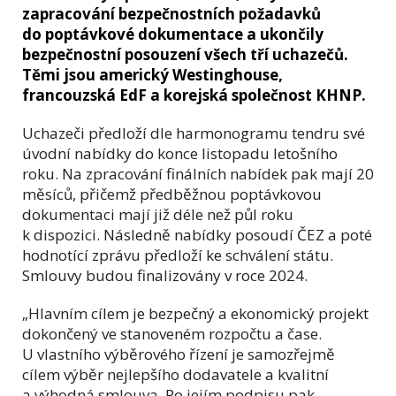
zapracování bezpečnostních požadavků
do poptávkové dokumentace a ukončily
bezpečnostní posouzení všech tří uchazečů.
Těmi jsou americký Westinghouse,
francouzská EdF a korejská společnost KHNP.
Uchazeči předloží dle harmonogramu tendru své
úvodní nabídky do konce listopadu letošního
roku. Na zpracování finálních nabídek pak mají 20
měsíců, přičemž předběžnou poptávkovou
dokumentaci mají již déle než půl roku
k dispozici. Následně nabídky posoudí ČEZ a poté
hodnotící zprávu předloží ke schválení státu.
Smlouvy budou finalizovány v roce 2024.
„Hlavním cílem je bezpečný a ekonomický projekt
dokončený ve stanoveném rozpočtu a čase.
U vlastního výběrového řízení je samozřejmě
cílem výběr nejlepšího dodavatele a kvalitní
a výhodná smlouva. Po jejím podpisu pak