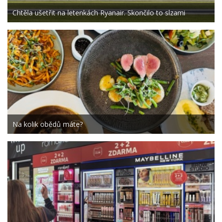
Chtěla ušetřit na letenkách Ryanair. Skončilo to slzami
Na kolik obědů máte?