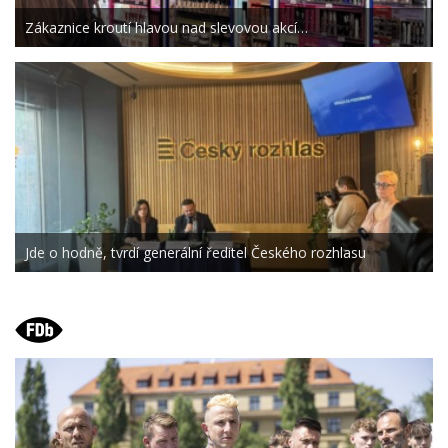
Zákaznice kroutí hlavou nad slevovou akcí…
Jde o hodně, tvrdí generální ředitel Českého rozhlasu