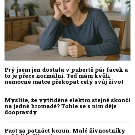
Prý jsem jen dostala v pubertě pár facek a
to je přece normální. Teď mám kvůli
nemocné matce překopat celý svůj život
Myslíte, že vytříděné elektro stejně skončí
na jedné hromadě? Tohle se s ním děje
doopravdy
Past za patnáct korun. Malé živnostníky