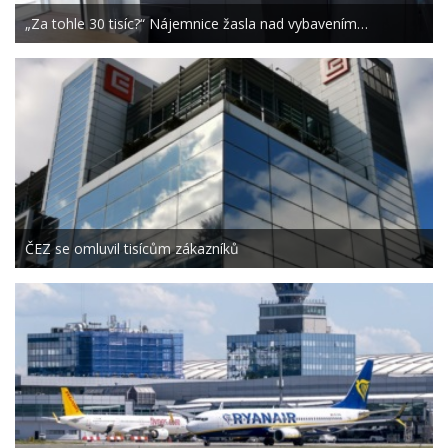
„Za tohle 30 tisíc?“ Nájemnice žasla nad vybavením…
ČEZ se omluvil tisícům zákazníků