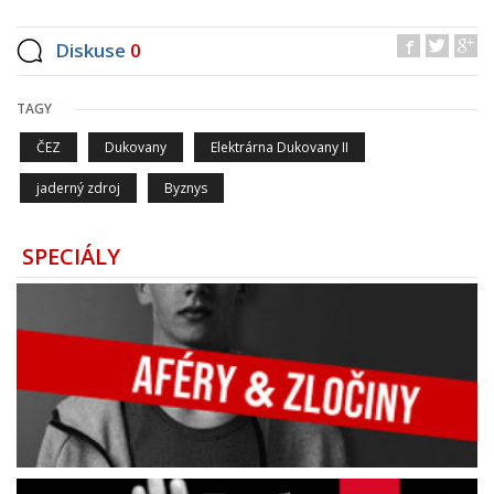
Diskuse
0
TAGY
ČEZ
Dukovany
Elektrárna Dukovany II
jaderný zdroj
Byznys
SPECIÁLY