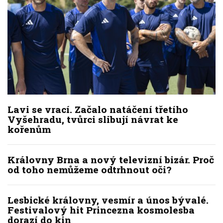
Lavi se vrací. Začalo natáčení třetího
Vyšehradu, tvůrci slibují návrat ke
kořenům
Královny Brna a nový televizní bizár. Proč
od toho nemůžeme odtrhnout oči?
Lesbické královny, vesmír a únos bývalé.
Festivalový hit Princezna kosmolesba
dorazí do kin