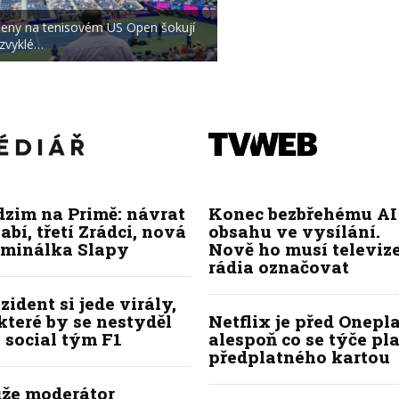
eny na tenisovém US Open šokují
 zvyklé…
dzim na Primě: návrat
Konec bezbřehému AI
abí, třetí Zrádci, nová
obsahu ve vysílání.
iminálka Slapy
Nově ho musí televize
rádia označovat
zident si jede virály,
které by se nestyděl
Netflix je před Onepla
 social tým F1
alespoň co se týče pl
předplatného kartou
že moderátor