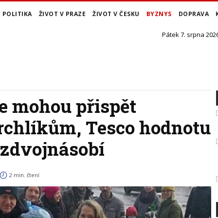
POLITIKA
ŽIVOT V PRAZE
ŽIVOT V ČESKU
BYZNYS
DOPRAVA
Pátek 7. srpna 2026
ce mohou přispět
chlíkům, Tesco hodnotu
 zdvojnásobí
2 min. čtení