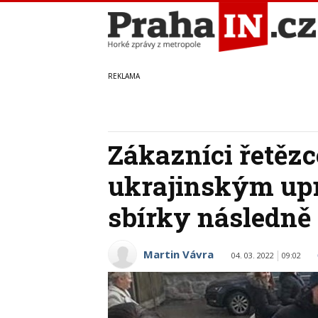
Zákazníci řetěz
ukrajinským upr
sbírky následně
Martin Vávra
04. 03. 2022
09:02