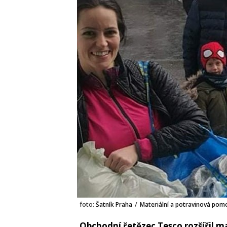
foto:
Šatník Praha
/
Materiální a potravinová pomoc
Obchodní řetězec Tesco rozšířil m