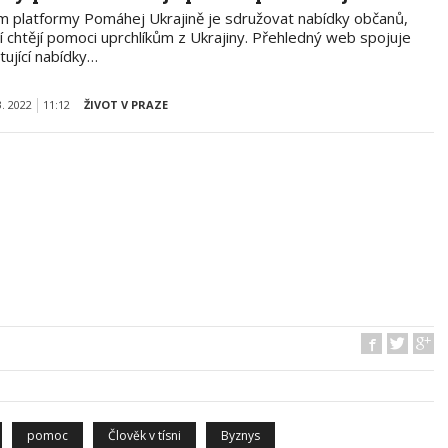
em platformy Pomáhej Ukrajině je sdružovat nabídky občanů,
í chtějí pomoci uprchlíkům z Ukrajiny. Přehledný web spojuje
tující nabídky…
3. 2022
11:12
ŽIVOT V PRAZE
pomoc
Člověk v tísni
Byznys