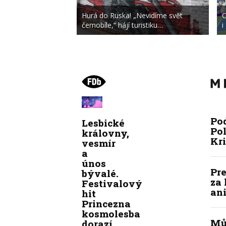
Hurá do Ruska! „Nevidíme svět
C
černobíle,“ hájí turistiku…
i
Po
Lesbické
Pol
královny,
Kr
vesmír
a
únos
Pre
bývalé.
za 
Festivalový
ani
hit
Princezna
kosmolesba
Mů
dorazí