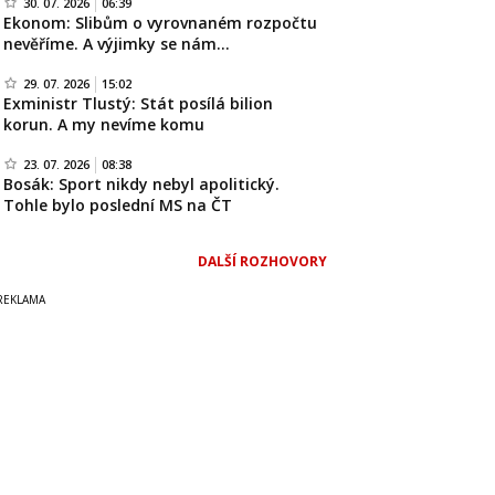
30. 07. 2026
06:39
Ekonom: Slibům o vyrovnaném rozpočtu
nevěříme. A výjimky se nám…
29. 07. 2026
15:02
Exministr Tlustý: Stát posílá bilion
korun. A my nevíme komu
23. 07. 2026
08:38
Bosák: Sport nikdy nebyl apolitický.
Tohle bylo poslední MS na ČT
DALŠÍ ROZHOVORY