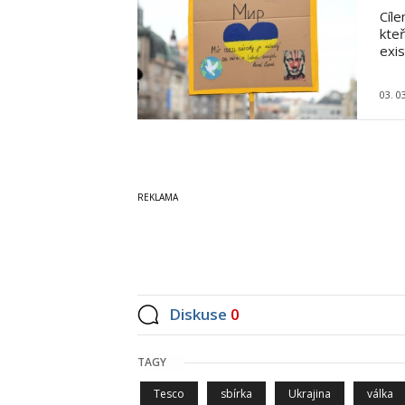
Cíl
kteř
exis
03. 0
Diskuse
0
TAGY
Tesco
sbírka
Ukrajina
válka