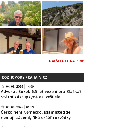
DALŠÍ FOTOGALERIE
ROZHOVORY PRAHAIN.CZ
04. 08. 2026
14:09
Advokát Sokol: 6,5 let vězení pro Blažka?
Státní zástupkyně asi zešílela
03. 08. 2026
06:19
Česko není Německo. Islamisté zde
nemají zázemí, říká exšéf rozvědky