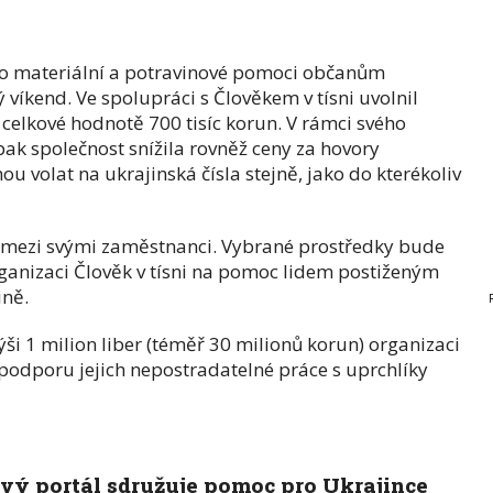
do materiální a potravinové pomoci občanům
víkend. Ve spolupráci s Člověkem v tísni uvolnil
 celkové hodnotě 700 tisíc korun. V rámci svého
ak společnost snížila rovněž ceny za hovory
u volat na ukrajinská čísla stejně, jako do kterékoliv
éž mezi svými zaměstnanci. Vybrané prostředky bude
ganizaci Člověk v tísni na pomoc lidem postiženým
ině.
ýši 1 milion liber (téměř 30 milionů korun) organizaci
 podporu jejich nepostradatelné práce s uprchlíky
vý portál sdružuje pomoc pro Ukrajince