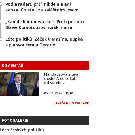
Podle radaru prší, nikde ale ani
kapka. Co stojí za zvláštním jevem
„Kanále komunistickej.“ Proti poradci
Slavie Komorousovi vznikl mural
Léto politiků: Žáček u Mašína, Kupka
s plnovousem a Decorix…
KOMENTÁŘ
Na Klausova slova
došlo. A co čekat
od voleb…
05. 08. 2026
15:01
DALŠÍ KOMENTÁŘE
FOTOGALERIE
Léto českých politiků