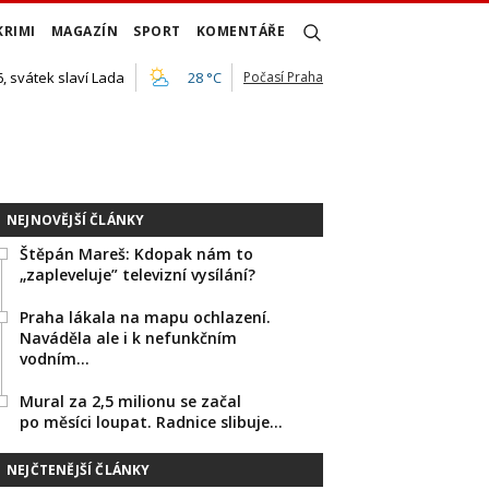
KRIMI
MAGAZÍN
SPORT
KOMENTÁŘE
, svátek slaví Lada
28 °C
Počasí Praha
NEJNOVĚJŠÍ ČLÁNKY
Štěpán Mareš: Kdopak nám to
„zapleveluje” televizní vysílání?
Praha lákala na mapu ochlazení.
Naváděla ale i k nefunkčním
vodním…
Mural za 2,5 milionu se začal
po měsíci loupat. Radnice slibuje…
NEJČTENĚJŠÍ ČLÁNKY