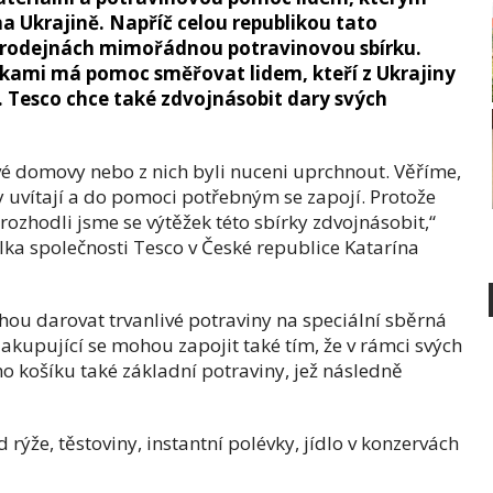
na Ukrajině. Napříč celou republikou tato
 prodejnách mimořádnou potravinovou sbírku.
nkami má pomoc směřovat lidem, kteří z Ukrajiny
. Tesco chce také zdvojnásobit dary svých
vé domovy nebo z nich byli nuceni uprchnout. Věříme,
 uvítají a do pomoci potřebným se zapojí. Protože
rozhodli jsme se výtěžek této sbírky zdvojnásobit,“
elka společnosti Tesco v České republice Katarína
ou darovat trvanlivé potraviny na speciální sběrná
kupující se mohou zapojit také tím, že v rámci svých
 košíku také základní potraviny, jež následně
 rýže, těstoviny, instantní polévky, jídlo v konzervách