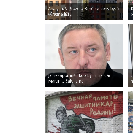
Analýza: V Praze a Brně se ceny bytů
K
výrazně liší…
p
Já nezapomněl, kdo byl miliardář
„
Martin Ulčák. Já ne
n