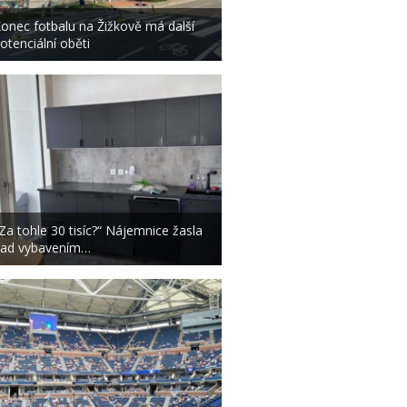
onec fotbalu na Žižkově má další
otenciální oběti
Za tohle 30 tisíc?“ Nájemnice žasla
ad vybavením…