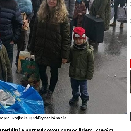
 pro ukrajinské uprchlíky nabírá na síle.
ateriální a potravinovou pomoc lidem, kterým