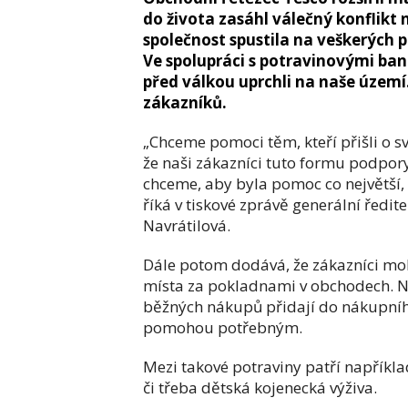
do života zasáhl válečný konflikt 
společnost spustila na veškerých
Ve spolupráci s potravinovými ba
před válkou uprchli na naše území
zákazníků.
„Chceme pomoci těm, kteří přišli o s
že naši zákazníci tuto formu podpory
chceme, aby byla pomoc co největší, 
říká v tiskové zprávě generální ředit
Navrátilová.
Dále potom dodává, že zákazníci moh
místa za pokladnami v obchodech. Na
běžných nákupů přidají do nákupního
pomohou potřebným.
Mezi takové potraviny patří například
či třeba dětská kojenecká výživa.