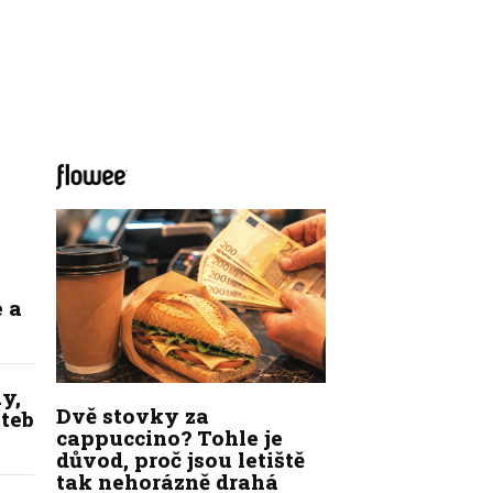
 a
y,
Dvě stovky za
ateb
cappuccino? Tohle je
důvod, proč jsou letiště
tak nehorázně drahá