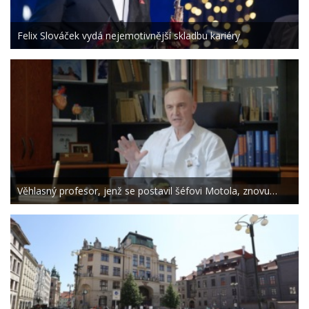
Felix Slováček vydá nejemotivnější skladbu kariéry
Věhlasný profesor, jenž se postavil šéfovi Motola, znovu…