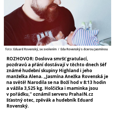
foto:
Eduard Rovenský, se svolením
/
Eda Rovenský s dcerou Jasmínou
ROZHOVOR: Doslova smršť gratulací,
pozdravů a přání dostávají v těchto dnech šéf
známé hudební skupiny Highland i jeho
manželka Alena. „Jasmína Anežka Rovenská je
na světě! Narodila se na Boží hod v 8:13 hodin
a vážila 3,525 kg. Holčička i maminka jsou
v pořádku,“ oznámil serveru PrahaIN.cz
šťastný otec, zpěvák a hudebník Eduard
Rovenský.