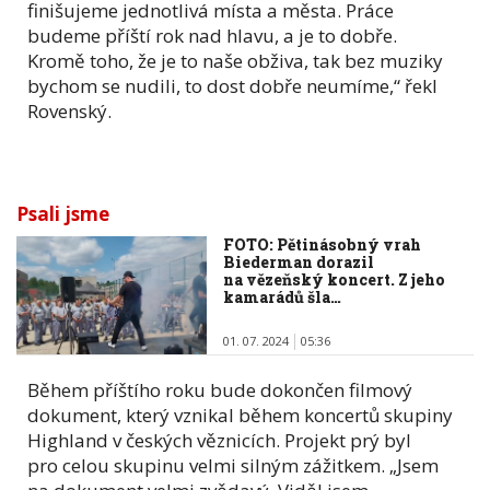
finišujeme jednotlivá místa a města. Práce
budeme příští rok nad hlavu, a je to dobře.
Kromě toho, že je to naše obživa, tak bez muziky
bychom se nudili, to dost dobře neumíme,“ řekl
Rovenský.
Psali jsme
FOTO: Pětinásobný vrah
Biederman dorazil
na vězeňský koncert. Z jeho
kamarádů šla…
01. 07. 2024
05:36
Během příštího roku bude dokončen filmový
dokument, který vznikal během koncertů skupiny
Highland v českých věznicích. Projekt prý byl
pro celou skupinu velmi silným zážitkem. „Jsem