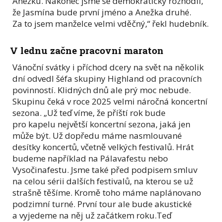
Anežku. Nakonec jsme se demokraticky rozhodli,
že Jasmína bude první jméno a Anežka druhé.
Za to jsem manželce velmi vděčný,“ řekl hudebník.
V lednu začne pracovní maraton
Vánoční svátky i příchod dcery na svět na několik
dní odvedl šéfa skupiny Highland od pracovních
povinností. Klidných dnů ale prý moc nebude.
Skupinu čeká v roce 2025 velmi náročná koncertní
sezona. „Už teď víme, že příští rok bude
pro kapelu největší koncertní sezona, jaká jen
může být. Už dopředu máme nasmlouvané
desítky koncertů, včetně velkých festivalů. Hrát
budeme například na Pálavafestu nebo
Vysočinafestu. Jsme také před podpisem smluv
na celou sérii dalších festivalů, na kterou se už
strašně těšíme. Kromě toho máme naplánovano
podzimní turné. První tour ale bude akustické
a vyjedeme na něj už začátkem roku.Teď