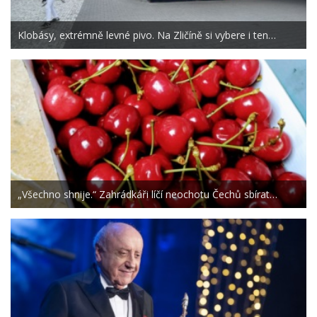
Klobásy, extrémně levné pivo. Na Zličíně si vybere i ten…
„Všechno shnije.“ Zahrádkáři líčí neochotu Čechů sbírat…