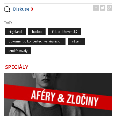
Diskuse
0
TAGY
Highland
hudba
Eduard Rovenský
dokument o koncertech ve věznicích
vězení
letní festivaly
SPECIÁLY