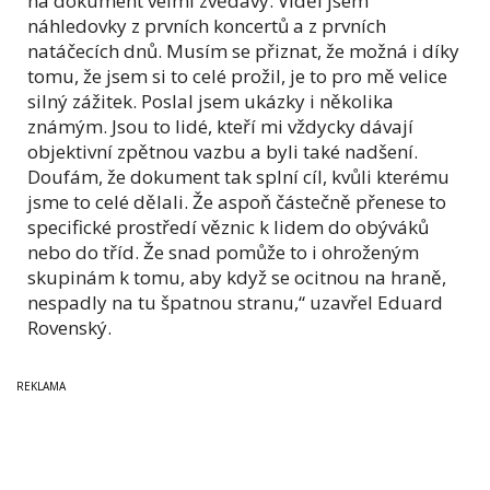
na dokument velmi zvědavý. Viděl jsem
náhledovky z prvních koncertů a z prvních
natáčecích dnů. Musím se přiznat, že možná i díky
tomu, že jsem si to celé prožil, je to pro mě velice
silný zážitek. Poslal jsem ukázky i několika
známým. Jsou to lidé, kteří mi vždycky dávají
objektivní zpětnou vazbu a byli také nadšení.
Doufám, že dokument tak splní cíl, kvůli kterému
jsme to celé dělali. Že aspoň částečně přenese to
specifické prostředí věznic k lidem do obýváků
nebo do tříd. Že snad pomůže to i ohroženým
skupinám k tomu, aby když se ocitnou na hraně,
nespadly na tu špatnou stranu,“ uzavřel Eduard
Rovenský.