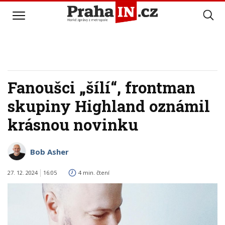
Fanoušci „šílí“, frontman
skupiny Highland oznámil
krásnou novinku
Bob Asher
27. 12. 2024
16:05
4 min. čtení