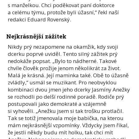
s manželkou. Chci poděkovat paní doktorce
a celému týmu, protože byli úžasní,“ řekl naší
redakci Eduard Rovenský.
Nejkrásnější zážitek
Nikdy prý nezapomene na okamžik, kdy svoji
dcerku poprvé uviděl. Tento silný zážitek prý
nedokáže popsat. „Bylo to nádherné. Takové
chvíle člověk prožije jenom několikrát za život.
Malá je krásná. Její maminka také. Obě to úžasně
zvládly,“ usmál se muzikant. Pro neobvyklou
kombinaci dvou jmen jeho dcerky Jasmíny Anežky
se rozhodli po delší rodinné poradě. Rodiče prý
postupovali jako demokraté a vzájemně
si vyhověli. „Anežku jsem si tak trošku protlačil.
Tak se totiž jmenovala moje babička, na kterou
mám nejkrásnější vzpomínky. Vždycky jsem říkal,
že jestli někdy budu mít holku, tak chci mít