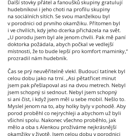
Další stovky přátel a fanoušků skupiny gratulují
hudebníkovi i jeho choti na profilu skupiny
na sociálních sítích. Se svou manželkou byl
v porodnici od prvního okamžiku. Přítomen byl
i ve chvílích, kdy jeho dcerka přicházela na svět.
„U porodu jsem byl ale jenom chvíli. Pak mě paní
doktorka požádala, abych počkal ve vedlejší
místnosti, že to bude lepší pro komfort maminky,
“
prozradil nám hudebník.
Čas se prý neuvěřitelně vlekl. Budoucí tatínek byl
celou dobu jako na trní. „Asi pětatřicet minut
jsem pak přešlapoval asi na dvou metrech. Nebyl
jsem schopný si sednout. Nebyl jsem schopný
si ani číst, i když jsem měl u sebe mobil. Nešlo to.
Myslel jenom na to, aby holky byly v pohodě. Aby
porod proběhl co nejrychleji a abychom už byli
všichni spolu. Nakonec všechno proběhlo, jak
mělo a oba s Alenkou prožíváme nejkrásnější
okamžiky v životě. Jsem celou dobu v porodnici