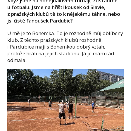
Když jsme na nohejbalovém turnaji, zůstaňme
u fotbalu. Jsme na hřišti kousek od Slavie,
z pražských klubů tě to k nějakému táhne, nebo
jsi čistě fanoušek Pardubic?
U mě je to Bohemka. To je rozhodně můj oblíbený
klub. Z těchto pražských klubů rozhodně,
i Pardubice mají s Bohemkou dobrý vztah,
protože hráli na jejich stadionu. Já je mám rád
odmala.