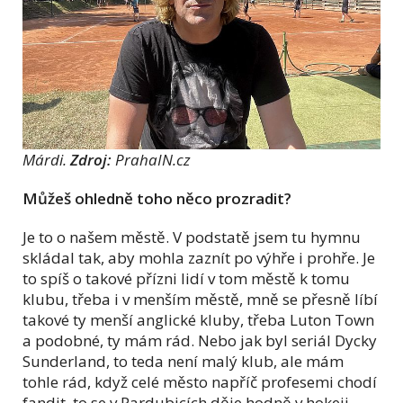
Márdi.
Zdroj:
PrahaIN.cz
Můžeš ohledně toho něco prozradit?
Je to o našem městě. V podstatě jsem tu hymnu
skládal tak, aby mohla zaznít po výhře i prohře. Je
to spíš o takové přízni lidí v tom městě k tomu
klubu, třeba i v menším městě, mně se přesně líbí
takové ty menší anglické kluby, třeba Luton Town
a podobné, ty mám rád. Nebo jak byl seriál Dycky
Sunderland, to teda není malý klub, ale mám
tohle rád, když celé město napříč profesemi chodí
fandit, to se v Pardubicích děje hodně v hokeji.