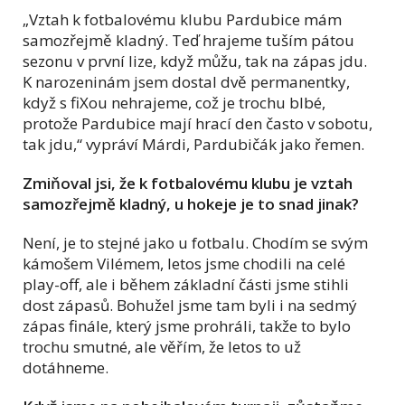
„Vztah k fotbalovému klubu Pardubice mám
samozřejmě kladný. Teď hrajeme tuším pátou
sezonu v první lize, když můžu, tak na zápas jdu.
K narozeninám jsem dostal dvě permanentky,
když s fiXou nehrajeme, což je trochu blbé,
protože Pardubice mají hrací den často v sobotu,
tak jdu,“ vypráví Márdi, Pardubičák jako řemen.
Zmiňoval jsi, že k fotbalovému klubu je vztah
samozřejmě kladný, u hokeje je to snad jinak?
Není, je to stejné jako u fotbalu. Chodím se svým
kámošem Vilémem, letos jsme chodili na celé
play-off, ale i během základní části jsme stihli
dost zápasů. Bohužel jsme tam byli i na sedmý
zápas finále, který jsme prohráli, takže to bylo
trochu smutné, ale věřím, že letos to už
dotáhneme.