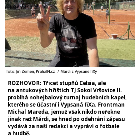
foto:
Jiří Zemen, PrahaIN.cz
/
Márdi z Vypsané fiXy
ROZHOVOR: Třicet stupňů Celsia, ale
na antukových hřištích TJ Sokol Vršovice II.
probíhá nohejbalový turnaj hudebních kapel,
kterého se účastní i Vypsaná fiXa. Frontman
Michal Mareda, jemuž však nikdo neřekne
jinak než Márdi, se hned po odehrání zápasu
vydává za naší redakcí a vypráví o fotbale
a hudbě.