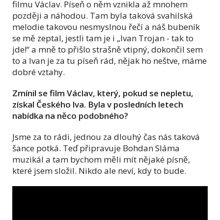
filmu Václav. Píseň o něm vznikla až mnohem
později a náhodou. Tam byla taková svahilská
melodie takovou nesmyslnou řečí a náš bubeník
se mě zeptal, jestli tam je i „Ivan Trojan - tak to
jde!“ a mně to přišlo strašně vtipný, dokončil sem
to a Ivan je za tu píseň rád, nějak ho neštve, máme
dobré vztahy.
Zmínil se film Václav, který, pokud se nepletu,
získal Českého lva. Byla v posledních letech
nabídka na něco podobného?
Jsme za to rádi, jednou za dlouhý čas nás taková
šance potká. Teď připravuje Bohdan Sláma
muzikál a tam bychom měli mít nějaké písně,
které jsem složil. Nikdo ale neví, kdy to bude.