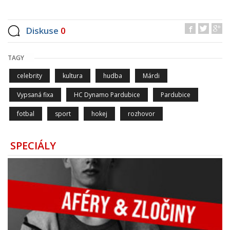
Diskuse
0
TAGY
celebrity
kultura
hudba
Márdi
Vypsaná fixa
HC Dynamo Pardubice
Pardubice
fotbal
sport
hokej
rozhovor
SPECIÁLY