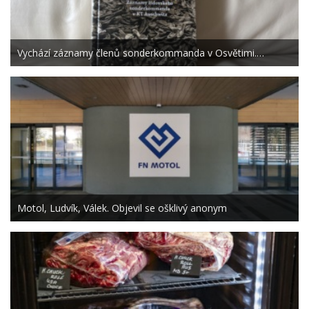
Vychází záznamy členů sonderkommanda v Osvětimi.…
Motol, Ludvík, Válek. Objevil se ošklivý anonym