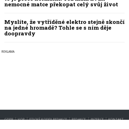
nemocné matce překopat celý svůj život
Myslíte, že vytříděné elektro stejně skončí
na jedné hromadě? Tohle se s ním děje
doopravdy
|
|
|
|
|
GDPR
VOP
ETICKÝ KODEX REDAKCE
REDAKCE
INZERCE
KONTAKT
NASTAVENÍ SOUKROMÍ