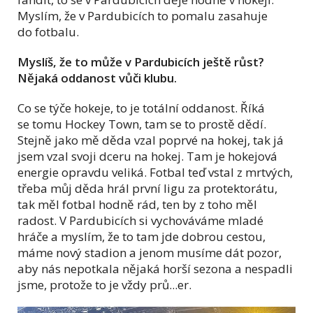
Myslím, že v Pardubicích to pomalu zasahuje
do fotbalu.
Myslíš, že to může v Pardubicích ještě růst?
Nějaká oddanost vůči klubu.
Co se týče hokeje, to je totální oddanost. Říká
se tomu Hockey Town, tam se to prostě dědí.
Stejně jako mě děda vzal poprvé na hokej, tak já
jsem vzal svoji dceru na hokej. Tam je hokejová
energie opravdu veliká. Fotbal teď vstal z mrtvých,
třeba můj děda hrál první ligu za protektorátu,
tak měl fotbal hodně rád, ten by z toho měl
radost. V Pardubicích si vychováváme mladé
hráče a myslím, že to tam jde dobrou cestou,
máme nový stadion a jenom musíme dát pozor,
aby nás nepotkala nějaká horší sezona a nespadli
jsme, protože to je vždy prů...er.