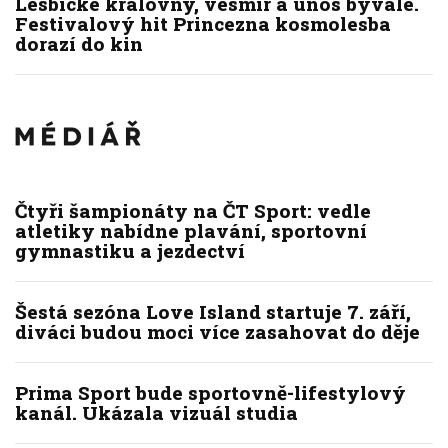
Lesbické královny, vesmír a únos bývalé.
Festivalový hit Princezna kosmolesba
dorazí do kin
Čtyři šampionáty na ČT Sport: vedle
atletiky nabídne plavání, sportovní
gymnastiku a jezdectví
Šestá sezóna Love Island startuje 7. září,
diváci budou moci více zasahovat do děje
Prima Sport bude sportovně-lifestylový
kanál. Ukázala vizuál studia