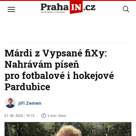
Márdi z Vypsané fiXy:
Nahrávám píseň
pro fotbalové i hokejové
Pardubice
Jiří Zemen
07. 08. 2024
19:15
5 min. čtení