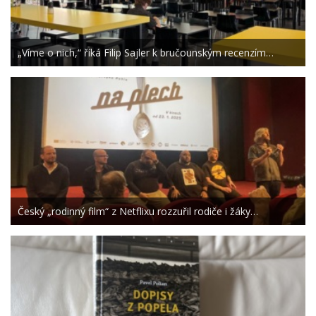
„Víme o nich,“ říká Filip Sajler k bručounským recenzím…
Český „rodinný film“ z Netflixu rozzuřil rodiče i žáky…