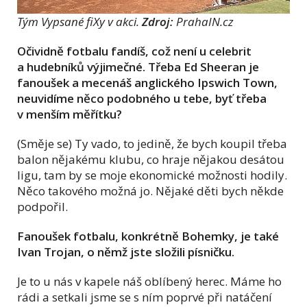
Tým Vypsané fiXy v akci.
Zdroj:
PrahaIN.cz
Očividně fotbalu fandíš, což není u celebrit
a hudebníků výjimečné. Třeba Ed Sheeran je
fanoušek a mecenáš anglického Ipswich Town,
neuvidíme něco podobného u tebe, byť třeba
v menším měřítku?
(Směje se) Ty vado, to jedině, že bych koupil třeba
balon nějakému klubu, co hraje nějakou desátou
ligu, tam by se moje ekonomické možnosti hodily.
Něco takového možná jo. Nějaké děti bych někde
podpořil.
Fanoušek fotbalu, konkrétně Bohemky, je také
Ivan Trojan, o němž jste složili písničku.
Je to u nás v kapele náš oblíbený herec. Máme ho
rádi a setkali jsme se s ním poprvé při natáčení