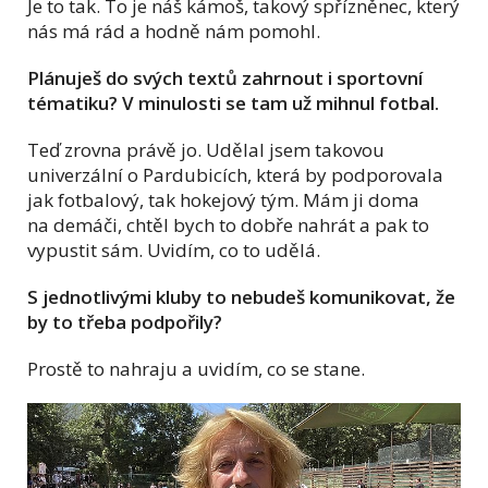
Je to tak. To je náš kámoš, takový spřízněnec, který
nás má rád a hodně nám pomohl.
Plánuješ do svých textů zahrnout i sportovní
tématiku? V minulosti se tam už mihnul fotbal.
Teď zrovna právě jo. Udělal jsem takovou
univerzální o Pardubicích, která by podporovala
jak fotbalový, tak hokejový tým. Mám ji doma
na demáči, chtěl bych to dobře nahrát a pak to
vypustit sám. Uvidím, co to udělá.
S jednotlivými kluby to nebudeš komunikovat, že
by to třeba podpořily?
Prostě to nahraju a uvidím, co se stane.