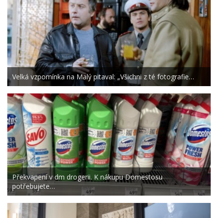
Velká vzpomínka na Malý pitaval: „Všichni z té fotografie…
Překvapení v dm drogerii. K nákupu Domestosu
potřebujete…