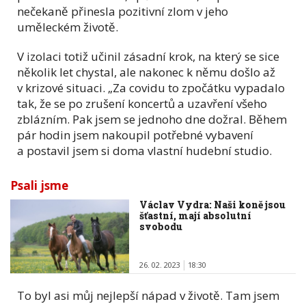
nečekaně přinesla pozitivní zlom v jeho
uměleckém životě.
V izolaci totiž učinil zásadní krok, na který se sice
několik let chystal, ale nakonec k němu došlo až
v krizové situaci. „Za covidu to zpočátku vypadalo
tak, že se po zrušení koncertů a uzavření všeho
zblázním. Pak jsem se jednoho dne dožral. Během
pár hodin jsem nakoupil potřebné vybavení
a postavil jsem si doma vlastní hudební studio.
Psali jsme
Václav Vydra: Naši koně jsou
šťastní, mají absolutní
svobodu
26. 02. 2023
18:30
To byl asi můj nejlepší nápad v životě. Tam jsem