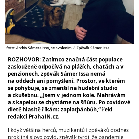
foto:
Archív Sámera Issy, se svolením
/
Zpěvák Sámer Issa
ROZHOVOR: Zatímco značná část populace
zaslouženě odpočívá na plážích, chatách a v
penzionech, zpěvák Sámer Issa nemá
na oddech ani pomyšlení. Prostor, ve kterém
se pohybuje, se zmenšil na hudební studio
a zkušebnu. „Jsem v jednom kole. Nahrávám
a s kapelou se chystáme na šňůru. Po covidové
dietě hlasitě říkám: zaplaťpánbůh,“ řekl
redakci PrahaIN.cz.
I když většina herců, muzikantů i zpěváků dodnes
proklíná slovo covid, zpěvák tvrdí, že pandemie