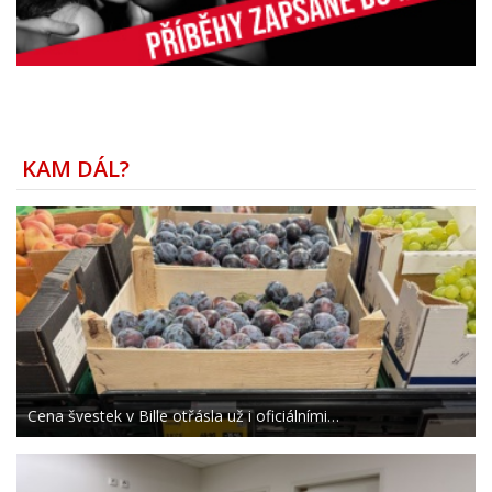
KAM DÁL?
Cena švestek v Bille otřásla už i oficiálními…