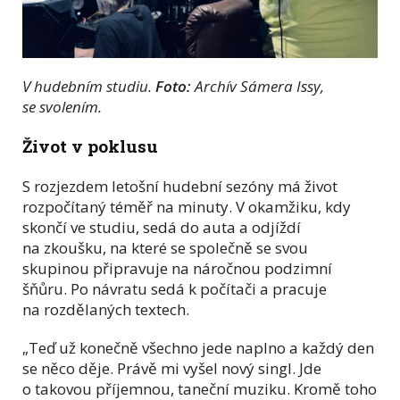
V hudebním studiu.
Foto:
Archív Sámera Issy,
se svolením.
Život v poklusu
S rozjezdem letošní hudební sezóny má život
rozpočítaný téměř na minuty. V okamžiku, kdy
skončí ve studiu, sedá do auta a odjíždí
na zkoušku, na které se společně se svou
skupinou připravuje na náročnou podzimní
šňůru. Po návratu sedá k počítači a pracuje
na rozdělaných textech.
„Teď už konečně všechno jede naplno a každý den
se něco děje. Právě mi vyšel nový singl. Jde
o takovou příjemnou, taneční muziku. Kromě toho