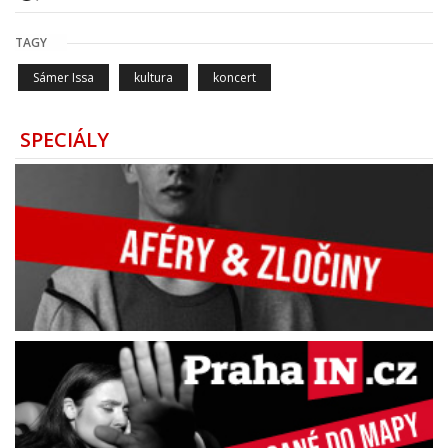
TAGY
Sámer Issa
kultura
koncert
SPECIÁLY