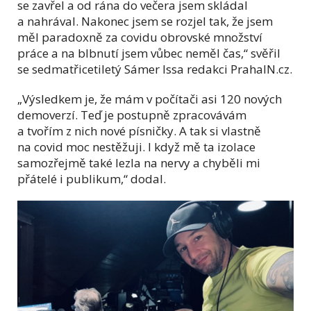
se zavřel a od rána do večera jsem skládal
a nahrával. Nakonec jsem se rozjel tak, že jsem
měl paradoxně za covidu obrovské množství
práce a na blbnutí jsem vůbec neměl čas,“ svěřil
se sedmatřicetiletý Sámer Issa redakci PrahaIN.cz.
„Výsledkem je, že mám v počítači asi 120 nových
demoverzí. Teď je postupně zpracovávám
a tvořím z nich nové písničky. A tak si vlastně
na covid moc nestěžuji. I když mě ta izolace
samozřejmě také lezla na nervy a chyběli mi
přátelé i publikum,“ dodal.