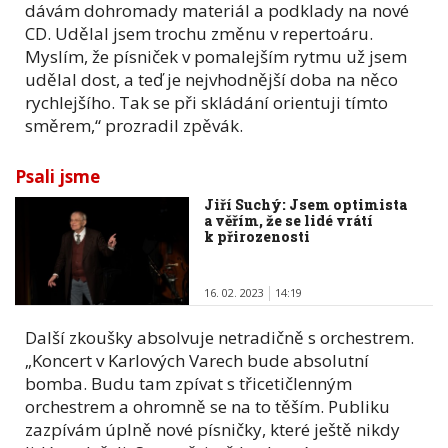
dávám dohromady materiál a podklady na nové
CD. Udělal jsem trochu změnu v repertoáru.
Myslím, že písniček v pomalejším rytmu už jsem
udělal dost, a teď je nejvhodnější doba na něco
rychlejšího. Tak se při skládání orientuji tímto
směrem,“ prozradil zpěvák.
Psali jsme
Jiří Suchý: Jsem optimista
a věřím, že se lidé vrátí
k přirozenosti
16. 02. 2023
14:19
Další zkoušky absolvuje netradičně s orchestrem.
„Koncert v Karlových Varech bude absolutní
bomba. Budu tam zpívat s třicetičlenným
orchestrem a ohromně se na to těším. Publiku
zazpívám úplně nové písničky, které ještě nikdy