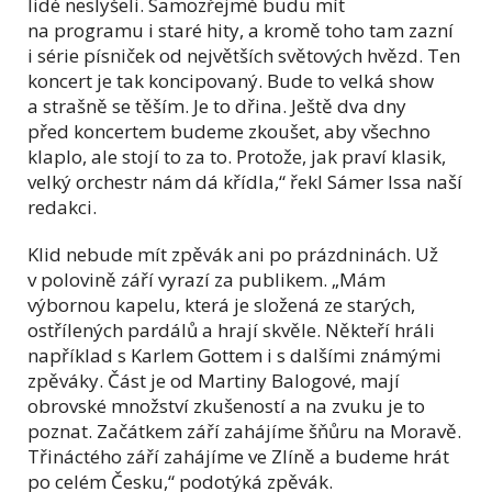
lidé neslyšeli. Samozřejmě budu mít
na programu i staré hity, a kromě toho tam zazní
i série písniček od největších světových hvězd. Ten
koncert je tak koncipovaný. Bude to velká show
a strašně se těším. Je to dřina. Ještě dva dny
před koncertem budeme zkoušet, aby všechno
klaplo, ale stojí to za to. Protože, jak praví klasik,
velký orchestr nám dá křídla,“ řekl Sámer Issa naší
redakci.
Klid nebude mít zpěvák ani po prázdninách. Už
v polovině září vyrazí za publikem. „Mám
výbornou kapelu, která je složená ze starých,
ostřílených pardálů a hrají skvěle. Někteří hráli
například s Karlem Gottem i s dalšími známými
zpěváky. Část je od Martiny Balogové, mají
obrovské množství zkušeností a na zvuku je to
poznat. Začátkem září zahájíme šňůru na Moravě.
Třináctého září zahájíme ve Zlíně a budeme hrát
po celém Česku,“ podotýká zpěvák.