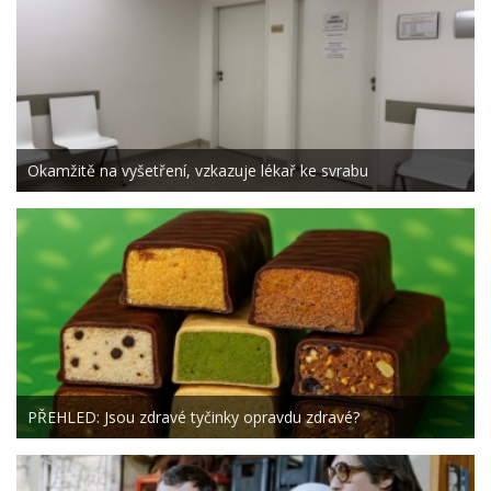
Okamžitě na vyšetření, vzkazuje lékař ke svrabu
PŘEHLED: Jsou zdravé tyčinky opravdu zdravé?