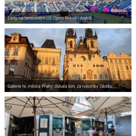
Ceny na tenisovém US Open šokují i zvyklé…
Galerie hl. města Prahy získala loni za rekordní částku…