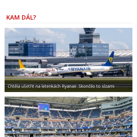
KAM DÁL?
Chtěla ušetřit na letenkách Ryanair. Skončilo to slzami