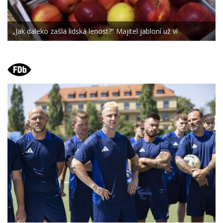
„Jak daleko zašla lidská lenost?“ Majitel jabloní už ví