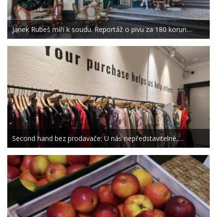
Janek Rubeš míří k soudu. Reportáž o pivu za 180 korun…
Second hand bez prodavače: U nás nepředstavitelné,…