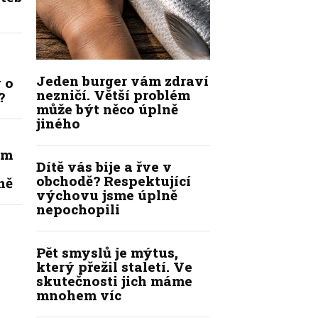
Jeden burger vám zdraví
 o
nezničí. Větší problém
?
může být něco úplně
jiného
ím
Dítě vás bije a řve v
obchodě? Respektující
ně
výchovu jsme úplně
nepochopili
Pět smyslů je mýtus,
který přežil staletí. Ve
skutečnosti jich máme
mnohem víc