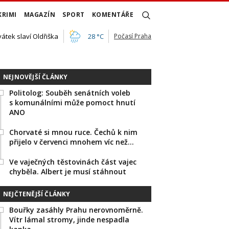
KRIMI
MAGAZÍN
SPORT
KOMENTÁŘE
vátek slaví Oldřiška
28 °C
Počasí Praha
NEJNOVĚJŠÍ ČLÁNKY
Politolog: Souběh senátních voleb
s komunálními může pomoct hnutí
ANO
Chorvaté si mnou ruce. Čechů k nim
přijelo v červenci mnohem víc než…
Ve vaječných těstovinách část vajec
chyběla. Albert je musí stáhnout
NEJČTENĚJŠÍ ČLÁNKY
Bouřky zasáhly Prahu nerovnoměrně.
Vítr lámal stromy, jinde nespadla