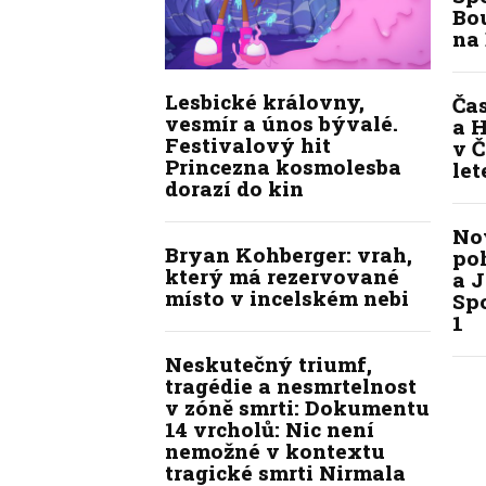
Bou
na
Lesbické královny,
Ča
vesmír a únos bývalé.
a H
Festivalový hit
v Č
Princezna kosmolesba
let
dorazí do kin
No
Bryan Kohberger: vrah,
po
který má rezervované
a J
místo v incelském nebi
Spo
1
Neskutečný triumf,
tragédie a nesmrtelnost
v zóně smrti: Dokumentu
14 vrcholů: Nic není
nemožné v kontextu
tragické smrti Nirmala