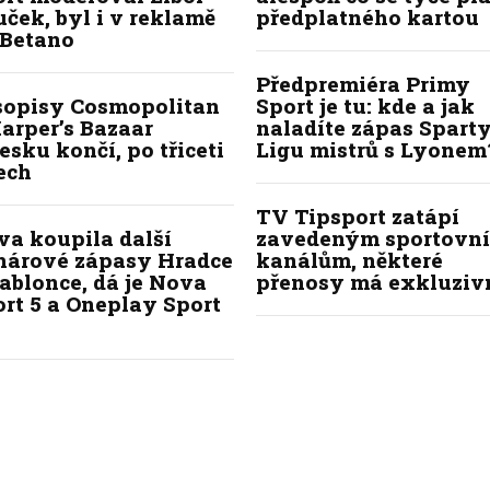
ček, byl i v reklamě
předplatného kartou
 Betano
Předpremiéra Primy
sopisy Cosmopolitan
Sport je tu: kde a jak
arper’s Bazaar
naladíte zápas Sparty
esku končí, po třiceti
Ligu mistrů s Lyonem
ech
TV Tipsport zatápí
va koupila další
zavedeným sportovn
hárové zápasy Hradce
kanálům, některé
ablonce, dá je Nova
přenosy má exkluziv
rt 5 a Oneplay Sport