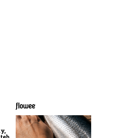
y,
ateb