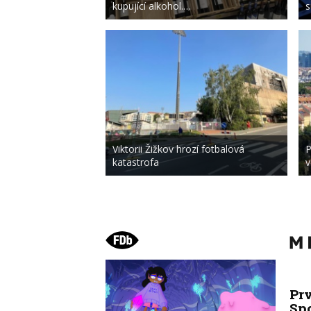
kupující alkohol.…
s
Viktorii Žižkov hrozí fotbalová
P
katastrofa
v
Pr
Sp