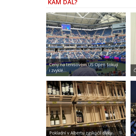
KAM DÁL?
Ceny na tenisovém US Open šokují
i zvyklé…
Č
Pokladní v Albertu zaskočil dívky
K