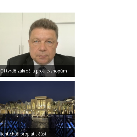
OI tvrdě zakročila proti e-shopům
lient chtěl proplatit část