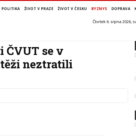
POLITIKA
ŽIVOT V PRAZE
ŽIVOT V ČESKU
BYZNYS
DOPRAVA
Čtvrtek 6. srpna 2026, s
ti ČVUT se v
ěži neztratili