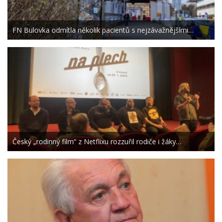
FN Bulovka odmítla několik pacientů s nejzávažnějšími…
Český „rodinný film“ z Netflixu rozzuřil rodiče i žáky…