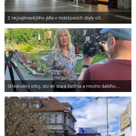
Z nejzajímavějšího jídla v Holešovicích zbyly oči…
Středověký orloj, sto let stará čistírna a mnoho dalšího.…