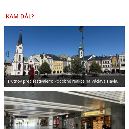
KAM DÁL?
Trutnov před festivalem: Podobné reakce na Václava Havla…