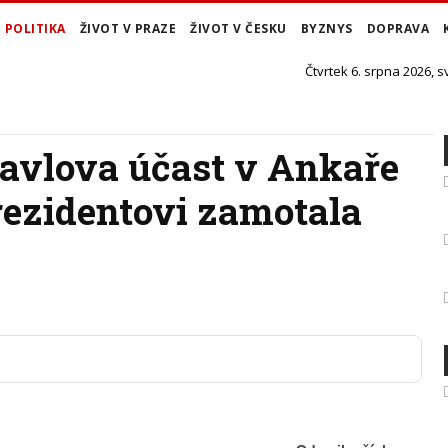
POLITIKA
ŽIVOT V PRAZE
ŽIVOT V ČESKU
BYZNYS
DOPRAVA
Čtvrtek 6. srpna 2026, s
 Pavlova účast v Ankaře
rezidentovi zamotala