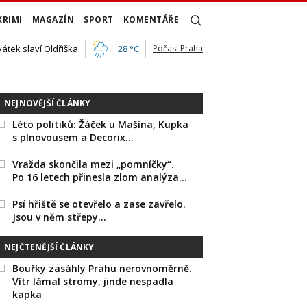
KRIMI
MAGAZÍN
SPORT
KOMENTÁŘE
vátek slaví Oldřiška
28 °C
Počasí Praha
NEJNOVĚJŠÍ ČLÁNKY
Léto politiků: Žáček u Mašína, Kupka
s plnovousem a Decorix…
Vražda skončila mezi „pomníčky“.
Po 16 letech přinesla zlom analýza…
Psí hřiště se otevřelo a zase zavřelo.
Jsou v něm střepy…
NEJČTENĚJŠÍ ČLÁNKY
Bouřky zasáhly Prahu nerovnoměrně.
Vítr lámal stromy, jinde nespadla
kapka