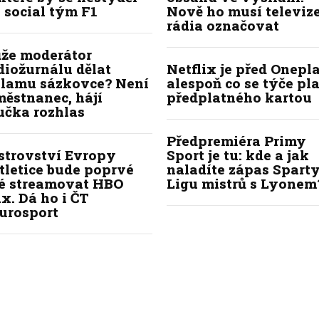
 social tým F1
Nově ho musí televize
rádia označovat
že moderátor
diožurnálu dělat
Netflix je před Onepla
klamu sázkovce? Není
alespoň co se týče pl
ěstnanec, hájí
předplatného kartou
učka rozhlas
Předpremiéra Primy
strovství Evropy
Sport je tu: kde a jak
tletice bude poprvé
naladíte zápas Sparty
lé streamovat HBO
Ligu mistrů s Lyonem
x. Dá ho i ČT
urosport