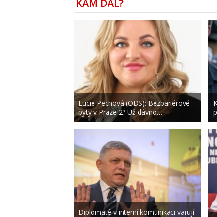
KAM DÁL?
Lucie Pechová (ODS): Bezbariérové
K
byty v Praze 2? Už dávno…
p
Diplomaté v interní komunikaci varují