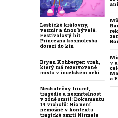
ani
Mů
Lesbické královny,
Ra
vesmír a únos bývalé.
re
Festivalový hit
zam
Princezna kosmolesba
Bo
dorazí do kin
Mi
Bryan Kohberger: vrah,
v a
který má rezervované
ce
místo v incelském nebi
Ma
a E
Neskutečný triumf,
tragédie a nesmrtelnost
v zóně smrti: Dokumentu
14 vrcholů: Nic není
nemožné v kontextu
tragické smrti Nirmala