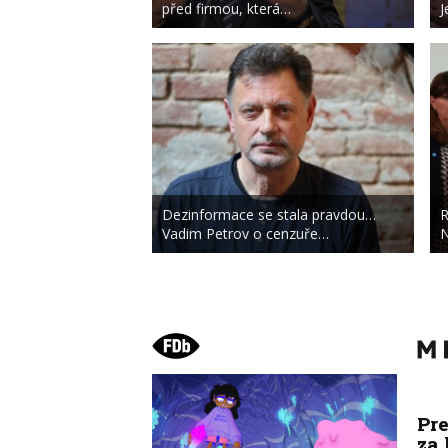
před firmou, která…
J
Dezinformace se stala pravdou…
R
Vadim Petrov o cenzuře…
N
Pre
za 