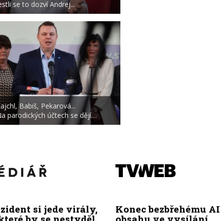
estli se to dozví Andrej...
ajchl, Babiš, Pekarová...
a parodických účtech se dějí…
zident si jede virály,
Konec bezbřehému AI
které by se nestyděl
obsahu ve vysílání.