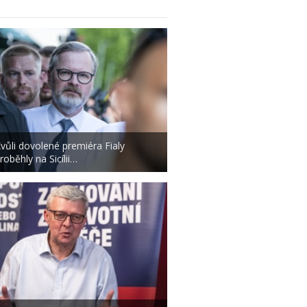
vůli dovolené premiéra Fialy
roběhly na Sicílii…