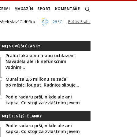
KRIMI
MAGAZÍN
SPORT
KOMENTÁŘE
vátek slaví Oldřiška
28 °C
Počasí Praha
NEJNOVĚJŠÍ ČLÁNKY
Praha lákala na mapu ochlazení.
Naváděla ale i k nefunkčním
vodním…
Mural za 2,5 milionu se začal
po měsíci loupat. Radnice slibuje…
Podle radaru prší, nikde ale ani
kapka. Co stojí za zvláštním jevem
NEJČTENĚJŠÍ ČLÁNKY
Podle radaru prší, nikde ale ani
kapka. Co stojí za zvláštním jevem