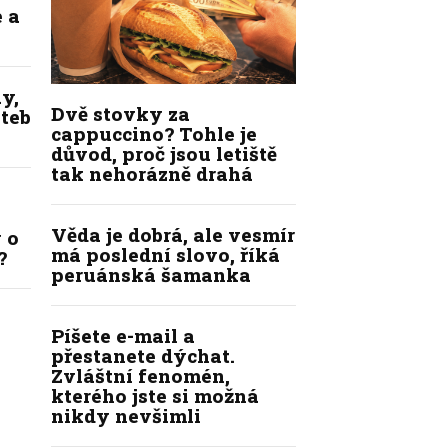
 a
y,
Dvě stovky za
ateb
cappuccino? Tohle je
důvod, proč jsou letiště
tak nehorázně drahá
Věda je dobrá, ale vesmír
 o
má poslední slovo, říká
?
peruánská šamanka
Píšete e-mail a
přestanete dýchat.
Zvláštní fenomén,
kterého jste si možná
nikdy nevšimli