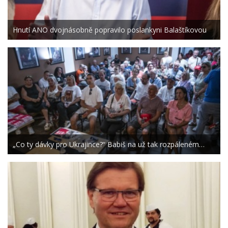
Hnutí ANO dvojnásobně popravilo poslankyni Balaštíkovou
„Co ty dávky pro Ukrajince?“ Babiš na už tak rozpáleném…