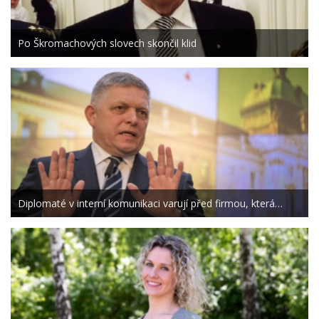
Po Škromachových slovech skončil klid
Diplomaté v interní komunikaci varují před firmou, která…