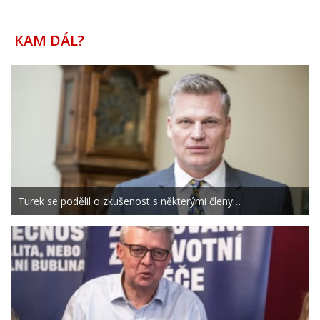
KAM DÁL?
Turek se podělil o zkušenost s některými členy…