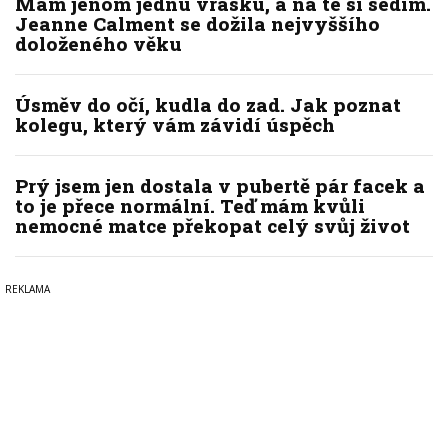
Mám jenom jednu vrásku, a na té si sedím.
Jeanne Calment se dožila nejvyššího
doloženého věku
Úsměv do očí, kudla do zad. Jak poznat
kolegu, který vám závidí úspěch
Prý jsem jen dostala v pubertě pár facek a
to je přece normální. Teď mám kvůli
nemocné matce překopat celý svůj život