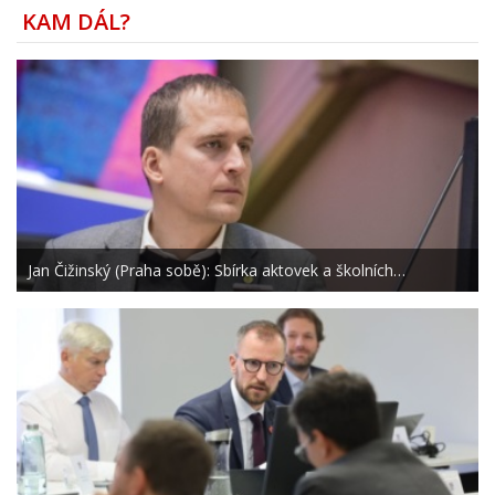
KAM DÁL?
Jan Čižinský (Praha sobě): Sbírka aktovek a školních…