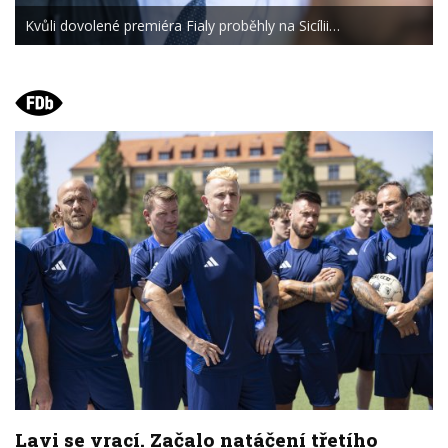
Kvůli dovolené premiéra Fialy proběhly na Sicílii…
Lavi se vrací. Začalo natáčení třetího