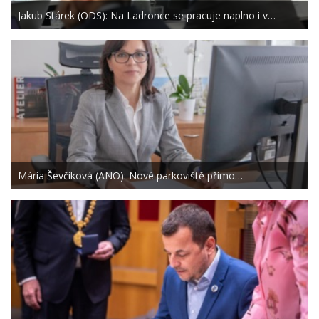
Jakub Stárek (ODS): Na Ladronce se pracuje naplno i v…
Mária Ševčíková (ANO): Nové parkoviště přímo…