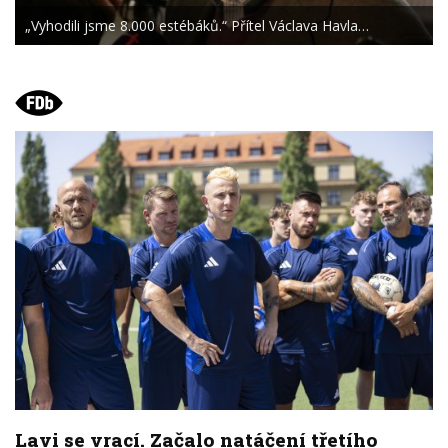
„Vyhodili jsme 8.000 estébáků.“ Přítel Václava Havla…
Lavi se vrací. Začalo natáčení třetího