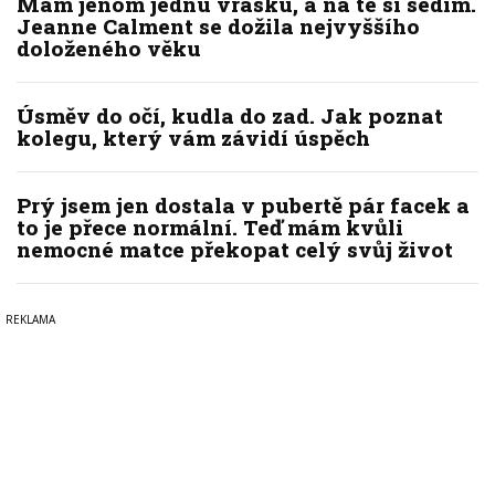
Mám jenom jednu vrásku, a na té si sedím.
Jeanne Calment se dožila nejvyššího
doloženého věku
Úsměv do očí, kudla do zad. Jak poznat
kolegu, který vám závidí úspěch
Prý jsem jen dostala v pubertě pár facek a
to je přece normální. Teď mám kvůli
nemocné matce překopat celý svůj život