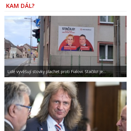
KAM DÁL?
Lidé vyvěšují stovky plachet proti Fialovi. Stačilo! je…