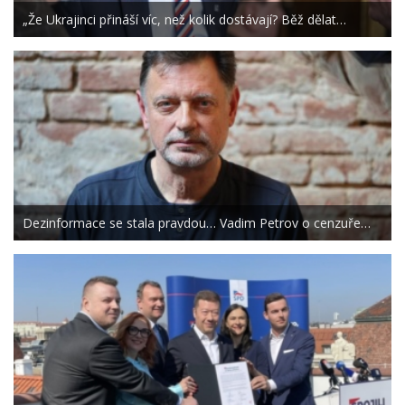
„Že Ukrajinci přináší víc, než kolik dostávají? Běž dělat…
Dezinformace se stala pravdou… Vadim Petrov o cenzuře…