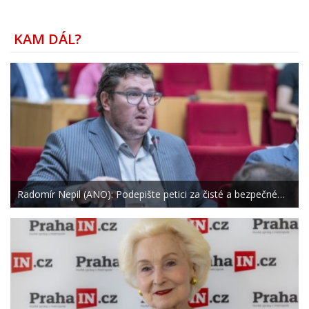
KAM DÁL?
Radomír Nepil (ANO): Podepište petici za čisté a bezpečné…