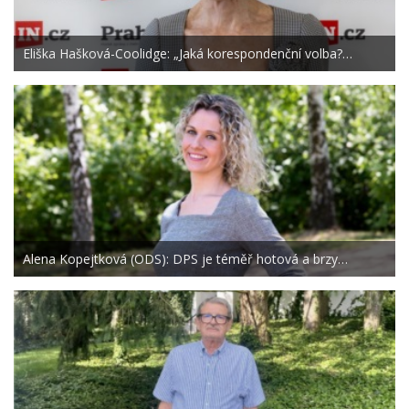
Eliška Hašková-Coolidge: „Jaká korespondenční volba?…
Alena Kopejtková (ODS): DPS je téměř hotová a brzy…