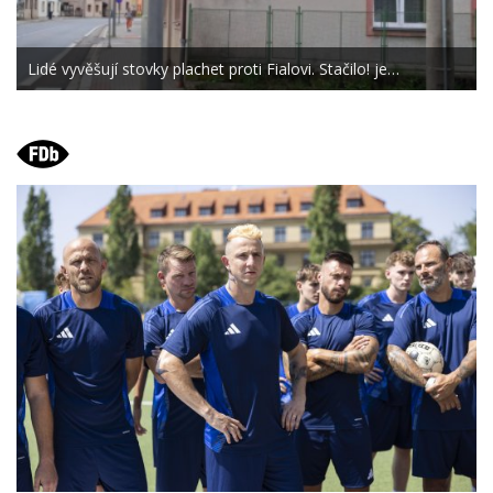
Lidé vyvěšují stovky plachet proti Fialovi. Stačilo! je…