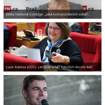
Eliška Hašková-Coolidge: „Jaká korespondenční volba?…
Lucie Kubesa (ODS): Letos se u nás sokolům docela daří