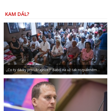
KAM DÁL?
„Co ty dávky pro Ukrajince?“ Babiš na už tak rozpáleném…