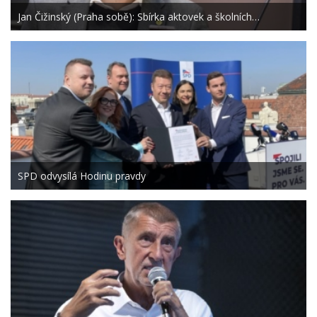
Jan Čižinský (Praha sobě): Sbírka aktovek a školních…
SPD odvysílá Hodinu pravdy