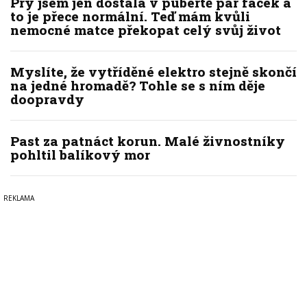
Prý jsem jen dostala v pubertě pár facek a
to je přece normální. Teď mám kvůli
nemocné matce překopat celý svůj život
Myslíte, že vytříděné elektro stejně skončí
na jedné hromadě? Tohle se s ním děje
doopravdy
Past za patnáct korun. Malé živnostníky
pohltil balíkový mor