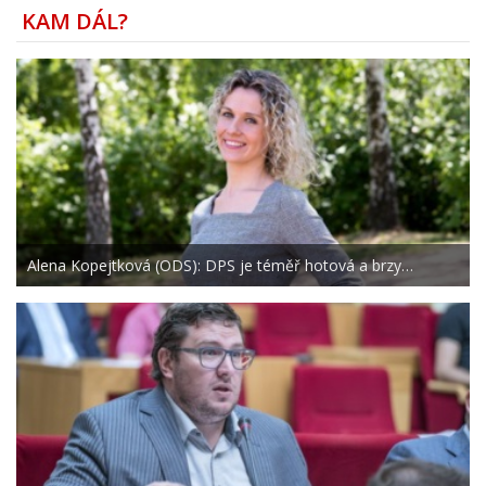
KAM DÁL?
Alena Kopejtková (ODS): DPS je téměř hotová a brzy…