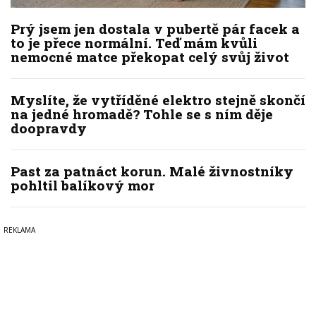
Prý jsem jen dostala v pubertě pár facek a
to je přece normální. Teď mám kvůli
nemocné matce překopat celý svůj život
Myslíte, že vytříděné elektro stejně skončí
na jedné hromadě? Tohle se s ním děje
doopravdy
Past za patnáct korun. Malé živnostníky
pohltil balíkový mor