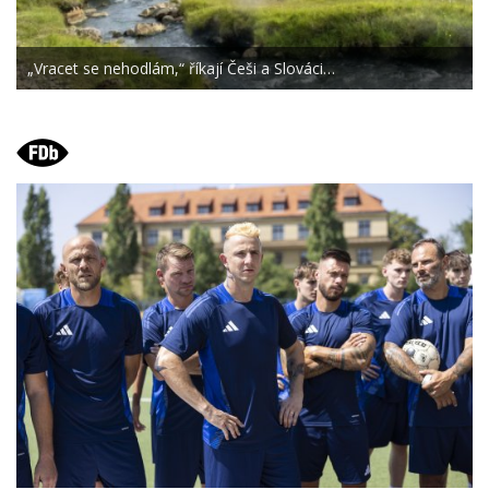
„Vracet se nehodlám,“ říkají Češi a Slováci…