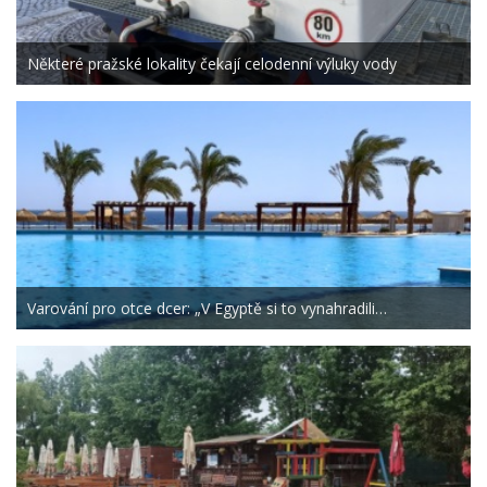
Některé pražské lokality čekají celodenní výluky vody
Varování pro otce dcer: „V Egyptě si to vynahradili…