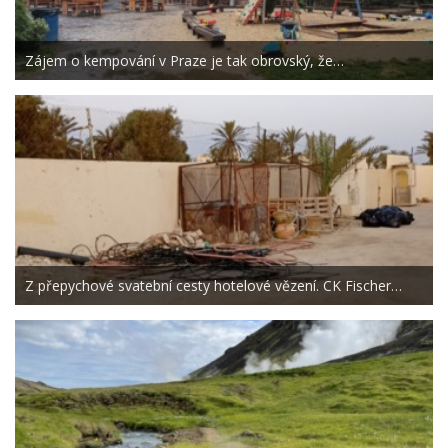
Zájem o kempování v Praze je tak obrovský, že…
Z přepychové svatební cesty hotelové vězení. CK Fischer…