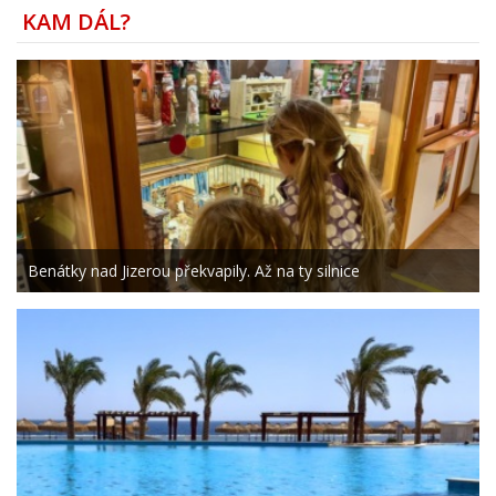
KAM DÁL?
Benátky nad Jizerou překvapily. Až na ty silnice