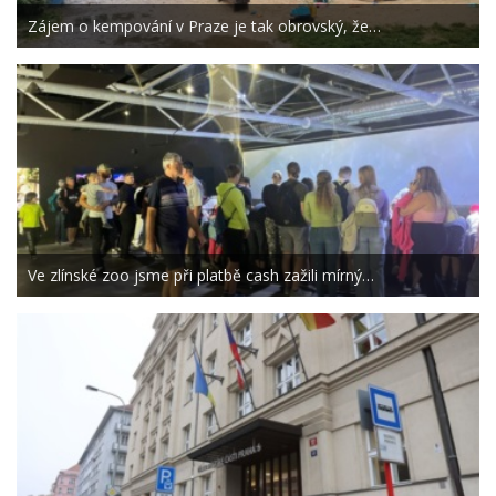
Zájem o kempování v Praze je tak obrovský, že…
Ve zlínské zoo jsme při platbě cash zažili mírný…