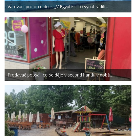
Varování pro otce dcer: „V Egyptě si to vynahradili…
Prodavač popsal, co se děje v second handu v době…