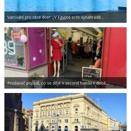
Varování pro otce dcer: „V Egyptě si to vynahradili…
Prodavač popsal, co se děje v second handu v době…