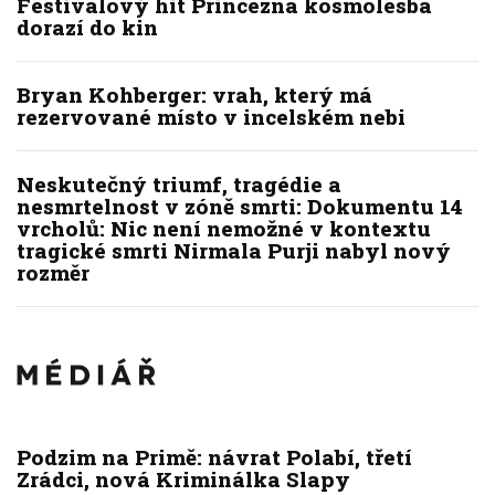
Festivalový hit Princezna kosmolesba
dorazí do kin
Bryan Kohberger: vrah, který má
rezervované místo v incelském nebi
Neskutečný triumf, tragédie a
nesmrtelnost v zóně smrti: Dokumentu 14
vrcholů: Nic není nemožné v kontextu
tragické smrti Nirmala Purji nabyl nový
rozměr
Podzim na Primě: návrat Polabí, třetí
Zrádci, nová Kriminálka Slapy