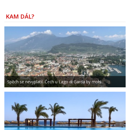
KAM DÁL?
Spěch se nevyplatil. Čech u Lago di Garda by mohl…