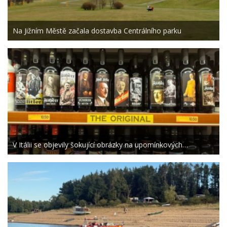
Na Jižním Městě začala dostavba Centrálního parku
V Itálii se objevily šokující obrázky na upomínkových…