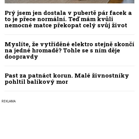
Prý jsem jen dostala v pubertě pár facek a
to je přece normální. Teď mám kvůli
nemocné matce překopat celý svůj život
Myslíte, že vytříděné elektro stejně skončí
na jedné hromadě? Tohle se s ním děje
doopravdy
Past za patnáct korun. Malé živnostníky
pohltil balíkový mor