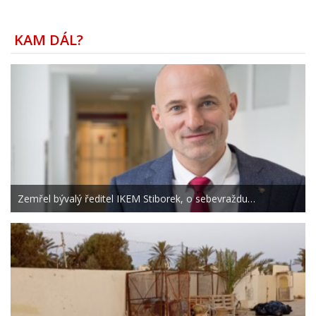
KAM DÁL?
Zemřel bývalý ředitel IKEM Stiborek, o sebevraždu…