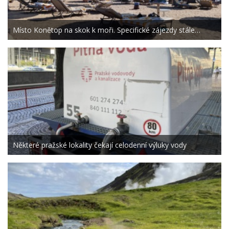
Místo Konětop na skok k moři. Specifické zájezdy stále…
Některé pražské lokality čekají celodenní výluky vody