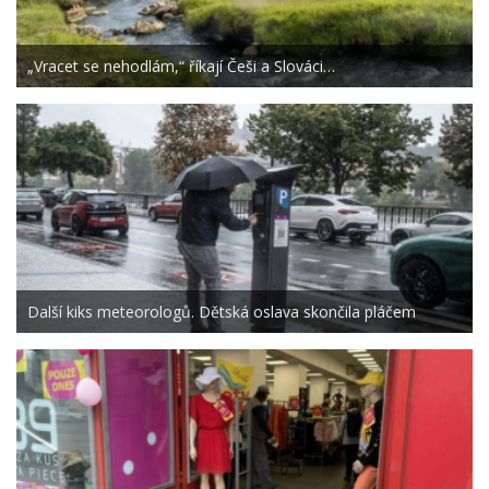
„Vracet se nehodlám,“ říkají Češi a Slováci…
Další kiks meteorologů. Dětská oslava skončila pláčem