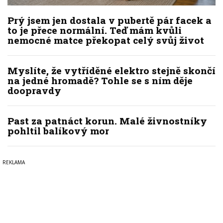
Prý jsem jen dostala v pubertě pár facek a
to je přece normální. Teď mám kvůli
nemocné matce překopat celý svůj život
Myslíte, že vytříděné elektro stejně skončí
na jedné hromadě? Tohle se s ním děje
doopravdy
Past za patnáct korun. Malé živnostníky
pohltil balíkový mor