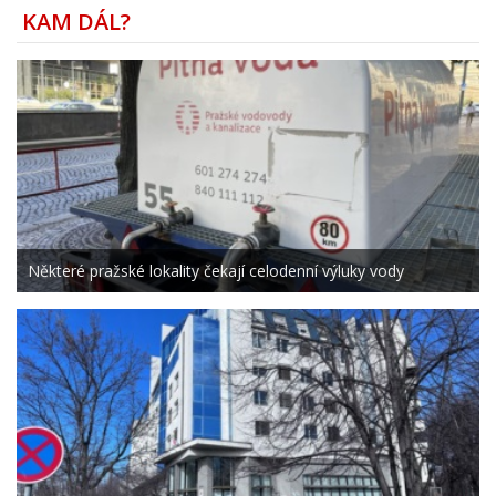
KAM DÁL?
Některé pražské lokality čekají celodenní výluky vody