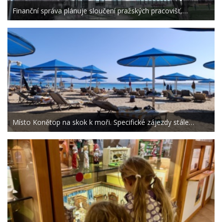
Finanční správa plánuje sloučení pražských pracovišť,…
Místo Konětop na skok k moři. Specifické zájezdy stále…