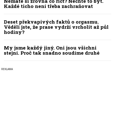
Nemáte si zrovna co říct? Nechte to být.
Každé ticho není třeba zachraňovat
Deset překvapivých faktů o orgasmu.
Věděli jste, že prase vydrží vrcholit až půl
hodiny?
My jsme každý jiný. Oni jsou všichni
stejní. Proč tak snadno soudíme druhé