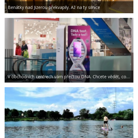
Benátky nad Jizerou překvapily. Až na ty silnice
V obchodních centrech vám přečtou DNA. Chcete vědět, co…