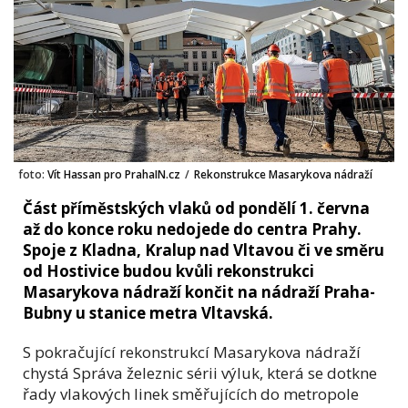
foto:
Vít Hassan pro PrahaIN.cz
/
Rekonstrukce Masarykova nádraží
Část příměstských vlaků od pondělí 1. června
až do konce roku nedojede do centra Prahy.
Spoje z Kladna, Kralup nad Vltavou či ve směru
od Hostivice budou kvůli rekonstrukci
Masarykova nádraží končit na nádraží Praha-
Bubny u stanice metra Vltavská.
S pokračující rekonstrukcí Masarykova nádraží
chystá Správa železnic sérii výluk, která se dotkne
řady vlakových linek směřujících do metropole