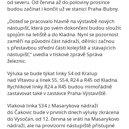
od severu. Od června až do poloviny prosince
budou začínat i končit už ve stanici Praha-Bubny.
„Doteď se pracovalo hlavně na výstavbě nových
nástupišť, která po svém dokončení budou sloužit
spojům na letiště a do Kladna. Nyní se pozornost
zaměří na původní část nádraží, dělníci začnou
s přestavbou střední části kolejiště a stávajících
nástupišť,“ uvedla v tiskové zprávě Správa
železnic.
Výluka se bude týkat linky S4 od Kralup
nad Vltavou a linek S5, S54, R24 a R45 od Kladna.
Rychlíkové linky R24 a R45 budou mimořádně
zastavovat také v zastávce Praha-Výstaviště.
Vlaková linka S34 z Masarykova nádraží
do Čakovic bude v prvních dnech výluky zkrácena
do Vysočan, od 12. června se vrátí na Masarykovo
nádraží, ale na provizorní nástupiště přístupné