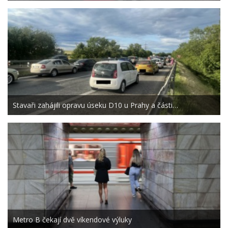
Stavaři zahájili opravu úseku D10 u Prahy a části…
Metro B čekají dvě víkendové výluky