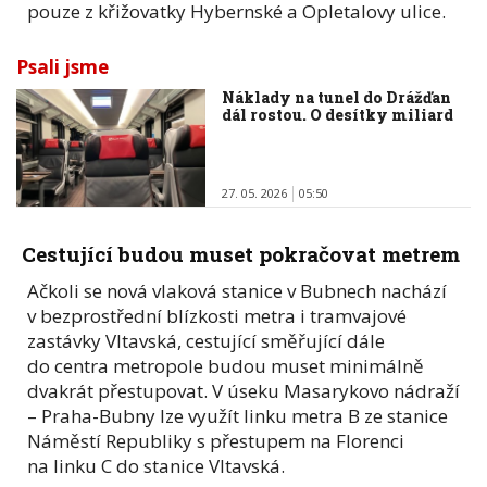
pouze z křižovatky Hybernské a Opletalovy ulice.
Psali jsme
Náklady na tunel do Drážďan
dál rostou. O desítky miliard
27. 05. 2026
05:50
Cestující budou muset pokračovat metrem
Ačkoli se nová vlaková stanice v Bubnech nachází
v bezprostřední blízkosti metra i tramvajové
zastávky Vltavská, cestující směřující dále
do centra metropole budou muset minimálně
dvakrát přestupovat. V úseku Masarykovo nádraží
– Praha-Bubny lze využít linku metra B ze stanice
Náměstí Republiky s přestupem na Florenci
na linku C do stanice Vltavská.