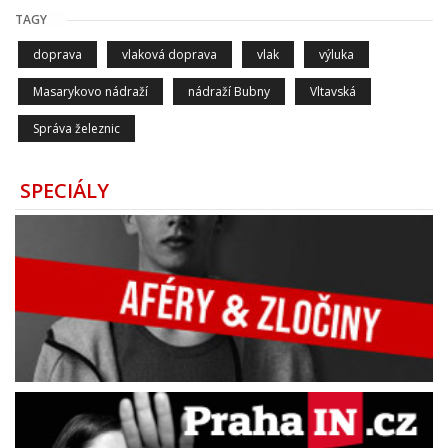
TAGY
doprava
vlaková doprava
vlak
výluka
Masarykovo nádraží
nádraží Bubny
Vltavská
Správa železnic
SPECIÁLY