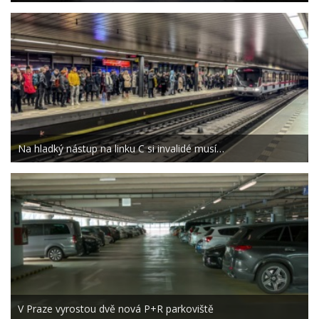
Na hladký nástup na linku C si invalidé musí…
V Praze vyrostou dvě nová P+R parkoviště