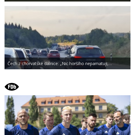
Čech z chorvatské dálnice: „Nic horšího nepamatuji,…