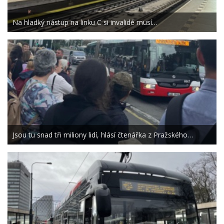
Na hladký nástup na linku C si invalidé musí…
Jsou tu snad tři miliony lidí, hlásí čtenářka z Pražského…