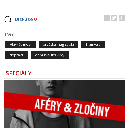
Diskuse
0
TAGY
Hlávkův most
pražská magistrála
Tramvaje
doprava
dopravní uzavírky
SPECIÁLY