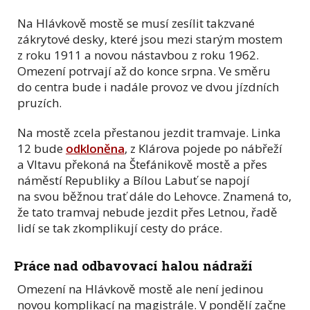
Na Hlávkově mostě se musí zesílit takzvané
zákrytové desky, které jsou mezi starým mostem
z roku 1911 a novou nástavbou z roku 1962.
Omezení potrvají až do konce srpna. Ve směru
do centra bude i nadále provoz ve dvou jízdních
pruzích.
Na mostě zcela přestanou jezdit tramvaje. Linka
12 bude
odkloněna
, z Klárova pojede po nábřeží
a Vltavu překoná na Štefánikově mostě a přes
náměstí Republiky a Bílou Labuť se napojí
na svou běžnou trať dále do Lehovce. Znamená to,
že tato tramvaj nebude jezdit přes Letnou, řadě
lidí se tak zkomplikují cesty do práce.
Práce nad odbavovací halou nádraží
Omezení na Hlávkově mostě ale není jedinou
novou komplikací na magistrále. V pondělí začne