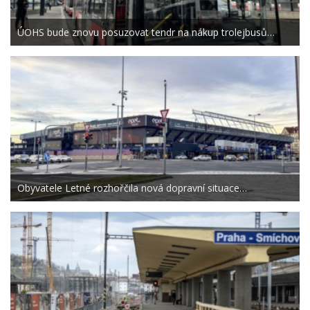
ÚOHS bude znovu posuzovat tendr na nákup trolejbusů…
Obyvatele Letné rozhořčila nová dopravní situace…