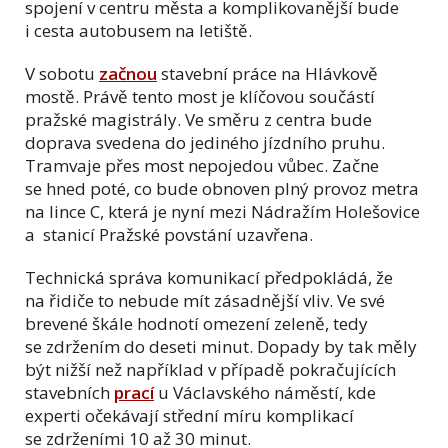
spojení v centru města a komplikovanější bude
i cesta autobusem na letiště.
V sobotu
začnou
stavební práce na Hlávkově
mostě. Právě tento most je klíčovou součástí
pražské magistrály. Ve směru z centra bude
doprava svedena do jediného jízdního pruhu.
Tramvaje přes most nepojedou vůbec. Začne
se hned poté, co bude obnoven plný provoz metra
na lince C, která je nyní mezi Nádražím Holešovice
a stanicí Pražské povstání uzavřena.
Technická správa komunikací předpokládá, že
na řidiče to nebude mít zásadnější vliv. Ve své
brevené škále hodnotí omezení zeleně, tedy
se zdržením do deseti minut. Dopady by tak měly
být nižší než například v případě pokračujících
stavebních
prací
u Václavského náměstí, kde
experti očekávají střední míru komplikací
se zdrženími 10 až 30 minut.