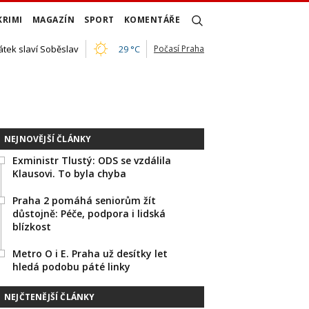
KRIMI
MAGAZÍN
SPORT
KOMENTÁŘE
átek slaví Soběslav
29 °C
Počasí Praha
NEJNOVĚJŠÍ ČLÁNKY
Exministr Tlustý: ODS se vzdálila
Klausovi. To byla chyba
Praha 2 pomáhá seniorům žít
důstojně: Péče, podpora i lidská
blízkost
Metro O i E. Praha už desítky let
hledá podobu páté linky
NEJČTENĚJŠÍ ČLÁNKY