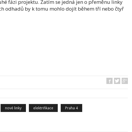
uhé fázi projektu. Zatím se jedná jen o přeměnu linky
ých odhadů by k tomu mohlo dojít během tří nebo čtyř
nové linky
elektrifikace
Praha 4