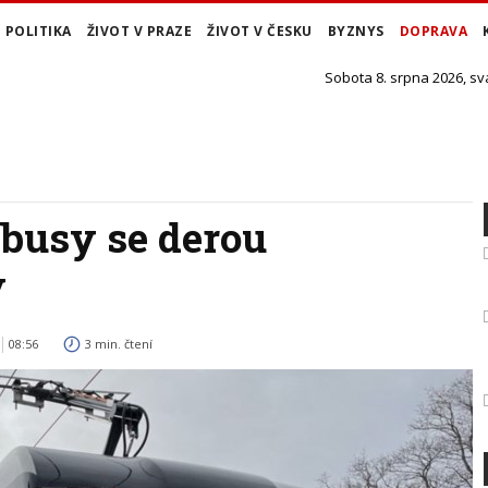
POLITIKA
ŽIVOT V PRAZE
ŽIVOT V ČESKU
BYZNYS
DOPRAVA
Sobota 8. srpna 2026, sv
jbusy se derou
y
08:56
3 min. čtení