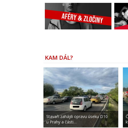
KAM DÁL?
Stavaři zahájili opravu úseku D10
Č
u Prahy a části…
k