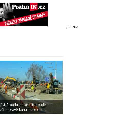
ást Poděbradské ulice bude
vůli opravě kanalizace osm…