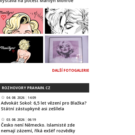
Výstava na počest Marilyn Monroe
DALŠÍ FOTOGALERIE
ROZHOVORY PRAHAIN.CZ
04. 08. 2026
14:09
Advokát Sokol: 6,5 let vězení pro Blažka?
Státní zástupkyně asi zešílela
03. 08. 2026
06:19
Česko není Německo. Islamisté zde
nemají zázemí, říká exšéf rozvědky