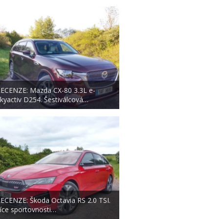
ECENZE: Mazda CX-80 3.3L e-
kyactiv D254. Šestiválcová…
ECENZE: Škoda Octavia RS 2.0 TSI.
íce sportovnosti…