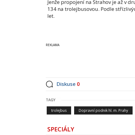
Jenže propojení na Strahov je až v dr
134 na trolejbusovou. Podle střízliv
let.
Diskuse
0
TAGY
trolejbus
Dopravní podnik hl. m. Prahy
SPECIÁLY