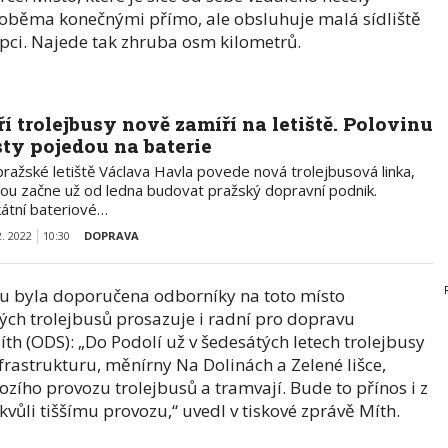
 oběma konečnými přímo, ale obsluhuje malá sídliště
pci. Najede tak zhruba osm kilometrů.
ří trolejbusy nově zamíří na letiště. Polovinu
sty pojedou na baterie
pražské letiště Václava Havla povede nová trolejbusová linka,
rou začne už od ledna budovat pražský dopravní podnik.
kátní bateriové…
2. 2022
10:30
DOPRAVA
nu byla doporučena odborníky na toto místo
vých trolejbusů prosazuje i radní pro dopravu
h (ODS): „Do Podolí už v šedesátých letech trolejbusy
nfrastrukturu, měnírny Na Dolinách a Zelené lišce,
ozího provozu trolejbusů a tramvají. Bude to přínos i z
 kvůli tiššímu provozu,“ uvedl v tiskové zprávě Míth.