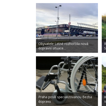
Obyvatele Letné rozhořčila nová
R
dopravní situace…
S
Praha posílí specializovanou Bezba
R
dopravu
V