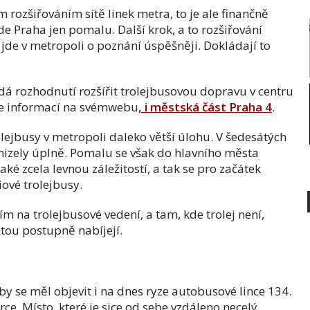
ozšiřováním sítě linek metra, to je ale finančně
de Praha jen pomalu. Další krok, a to rozšiřování
jde v metropoli o poznání úspěšněji. Dokládají to
dá rozhodnutí rozšířit trolejbusovou dopravu v centru
odle informací na svémwebu
, i městská část Praha 4
.
olejbusy v metropoli daleko větší úlohu. V šedesátých
mizely úplně. Pomalu se však do hlavního města
také zcela levnou záležitostí, a tak se pro začátek
iové trolejbusy.
m na trolejbusové vedení, a tam, kde trolej není,
estou postupně nabíjejí.
by se měl objevit i na dnes ryze autobusové lince 134.
e. Místo, které je sice od sebe vzdáleno necelý