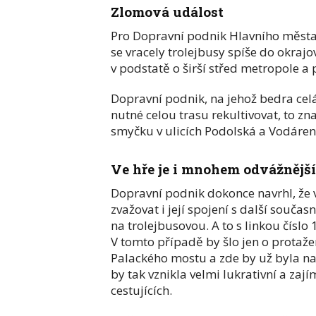
Zlomová událost
Pro Dopravní podnik Hlavního města 
se vracely trolejbusy spíše do okraj
v podstatě o širší střed metropole a
Dopravní podnik, na jehož bedra cel
nutné celou trasu rekultivovat, to zn
smyčku v ulicích Podolská a Vodáren
Ve hře je i mnohem odvážnější
Dopravní podnik dokonce navrhl, že 
zvažovat i její spojení s další souč
na trolejbusovou. A to s linkou číslo 
V tomto případě by šlo jen o protažen
Palackého mostu a zde by už byla na
by tak vznikla velmi lukrativní a zaj
cestujících.