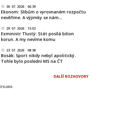
30. 07. 2026
06:39
Ekonom: Slibům o vyrovnaném rozpočtu
nevěříme. A výjimky se nám…
29. 07. 2026
15:02
Exministr Tlustý: Stát posílá bilion
korun. A my nevíme komu
23. 07. 2026
08:38
Bosák: Sport nikdy nebyl apolitický.
Tohle bylo poslední MS na ČT
DALŠÍ ROZHOVORY