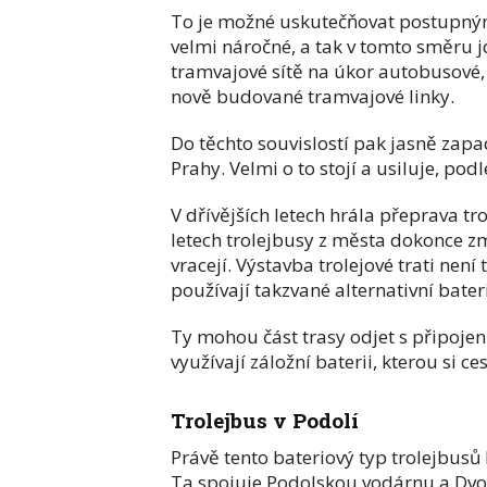
To je možné uskutečňovat postupným r
velmi náročné, a tak v tomto směru j
tramvajové sítě na úkor autobusové, 
nově budované tramvajové linky.
Do těchto souvislostí pak jasně zapa
Prahy. Velmi o to stojí a usiluje, p
V dřívějších letech hrála přeprava tr
letech trolejbusy z města dokonce z
vracejí. Výstavba trolejové trati není 
používají takzvané alternativní bater
Ty mohou část trasy odjet s připojení
využívají záložní baterii, kterou si c
Trolejbus v Podolí
Právě tento bateriový typ trolejbusů 
Ta spojuje Podolskou vodárnu a Dvorc