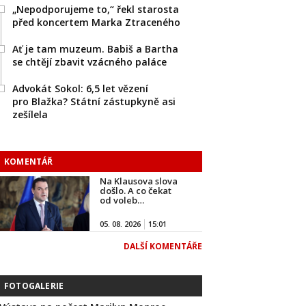
„Nepodporujeme to,“ řekl starosta
před koncertem Marka Ztraceného
Ať je tam muzeum. Babiš a Bartha
se chtějí zbavit vzácného paláce
Advokát Sokol: 6,5 let vězení
pro Blažka? Státní zástupkyně asi
zešílela
KOMENTÁŘ
Na Klausova slova
došlo. A co čekat
od voleb…
05. 08. 2026
15:01
DALŠÍ KOMENTÁŘE
FOTOGALERIE