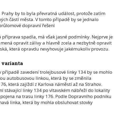
Prahy by to byla převratná událost, protože zatím
ových částí města. V tomto případě by se jednalo
 průlomové dopravní řešení
á příprava spadla, má však jasné podmínky. Nejprve je
amená opravit zálivy a hlavně zcela a nezbytně opravit
ská, která opravdu nevyhovuje jakémukoliv provozu.
 varianta
v případě zavedení trolejbusové linky 134 by se mohlo
asnou autobusovou linkou, která by se změnila
176, která zajíždí z Karlova náměstí až na Strahov.
í stávající linky 134 po vltavském nábřeží do lokality
pojena na trasu linky 176. Podle Dopravního podniku
ímavá linka, která by mohla obsluhovat stovky