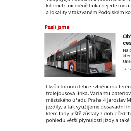
kilometr, nicméně linka nejede mezi
a lokality v takzvaném Podolském ko
Psali jsme
Ob
ce
Na 
kte
Uni
04. 1
I kvůli tomuto lehce zvlněnému teré
trolejbusová linka. Variantu baterio
městského úřadu Praha 4 Jaroslav Mít
jezdily, a tak využijeme dosavadní i
které tady ještě zůstaly z dob předch
pohledu větší plynulosti jízdy a také