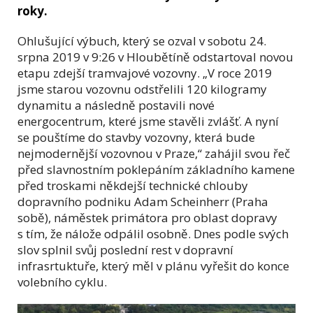
roky.
Ohlušující výbuch, který se ozval v sobotu 24.
srpna 2019 v 9:26 v Hloubětíně odstartoval novou
etapu zdejší tramvajové vozovny. „V roce 2019
jsme starou vozovnu odstřelili 120 kilogramy
dynamitu a následně postavili nové
energocentrum, které jsme stavěli zvlášť. A nyní
se pouštíme do stavby vozovny, která bude
nejmodernější vozovnou v Praze,“ zahájil svou řeč
před slavnostním poklepáním základního kamene
před troskami někdejší technické chlouby
dopravního podniku Adam Scheinherr (Praha
sobě), náměstek primátora pro oblast dopravy
s tím, že nálože odpálil osobně. Dnes podle svých
slov splnil svůj poslední rest v dopravní
infrasrtuktuře, který měl v plánu vyřešit do konce
volebního cyklu.