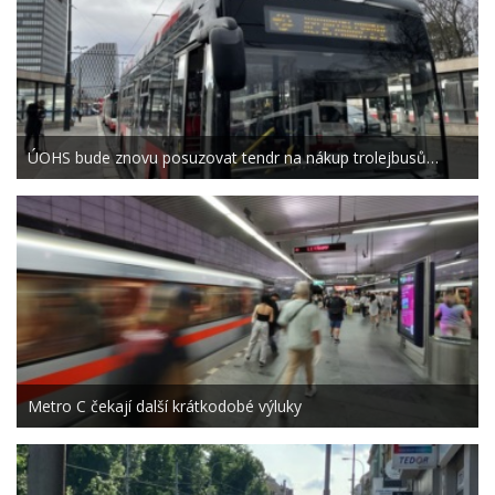
ÚOHS bude znovu posuzovat tendr na nákup trolejbusů…
Metro C čekají další krátkodobé výluky