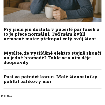
Prý jsem jen dostala v pubertě pár facek a
to je přece normální. Teď mám kvůli
nemocné matce překopat celý svůj život
Myslíte, že vytříděné elektro stejně skončí
na jedné hromadě? Tohle se s ním děje
doopravdy
Past za patnáct korun. Malé živnostníky
pohltil balíkový mor