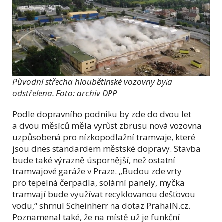
Původní střecha hloubětínské vozovny byla
odstřelena. Foto: archiv DPP
Podle dopravního podniku by zde do dvou let
a dvou měsíců měla vyrůst zbrusu nová vozovna
uzpůsobená pro nízkopodlažní tramvaje, které
jsou dnes standardem městské dopravy. Stavba
bude také výrazně úspornější, než ostatní
tramvajové garáže v Praze. „Budou zde vrty
pro tepelná čerpadla, solární panely, myčka
tramvají bude využívat recyklovanou dešťovou
vodu,“ shrnul Scheinherr na dotaz PrahaIN.cz.
Poznamenal také, že na místě už je funkční