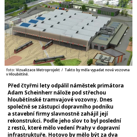
foto:
Vizualizace Metroprojekt
/
Takto by měla vypadat nová vozovna
v Hloubětíně.
Před čtyřmi lety odpálil náměstek primátora
Adam Scheinherr nálože pod střechou
hloubětínské tramvajové vozovny. Dnes
společně se zástupci dopravního podniku
a stavební firmy slavnostně zahájil její
rekonstrukci. Podle jeho slov to byl poslední
z restů, které mělo vedení Prahy v dopravní
infrastruktuře. Hotovo by mělo být za dva