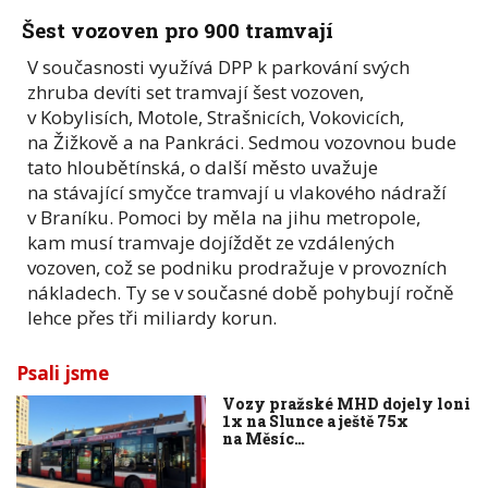
Šest vozoven pro 900 tramvají
V současnosti využívá DPP k parkování svých
zhruba devíti set tramvají šest vozoven,
v Kobylisích, Motole, Strašnicích, Vokovicích,
na Žižkově a na Pankráci. Sedmou vozovnou bude
tato hloubětínská, o další město uvažuje
na stávající smyčce tramvají u vlakového nádraží
v Braníku. Pomoci by měla na jihu metropole,
kam musí tramvaje dojíždět ze vzdálených
vozoven, což se podniku prodražuje v provozních
nákladech. Ty se v současné době pohybují ročně
lehce přes tři miliardy korun.
Psali jsme
Vozy pražské MHD dojely loni
1x na Slunce a ještě 75x
na Měsíc…