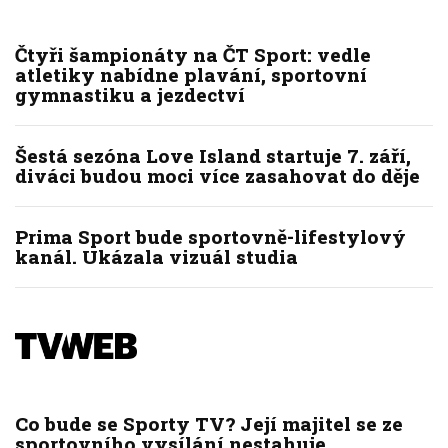
Čtyři šampionáty na ČT Sport: vedle
atletiky nabídne plavání, sportovní
gymnastiku a jezdectví
Šestá sezóna Love Island startuje 7. září,
diváci budou moci více zasahovat do děje
Prima Sport bude sportovně-lifestylový
kanál. Ukázala vizuál studia
Co bude se Sporty TV? Její majitel se ze
sportovního vysílání nestahuje