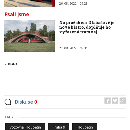
26. 08. 2022
09:28
Psali jsme
Na pražském Dlabačově je
nové bistro, doplňuje ho
vyřazená tramvaj
20. 08. 2022
18:31
Diskuse
0
TAGY
Vozovna Hloubětín
Praha 9
Hloubětín