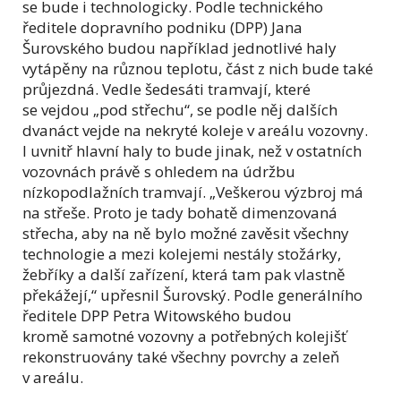
se bude i technologicky. Podle technického
ředitele dopravního podniku (DPP) Jana
Šurovského budou například jednotlivé haly
vytápěny na různou teplotu, část z nich bude také
průjezdná. Vedle šedesáti tramvají, které
se vejdou „pod střechu“, se podle něj dalších
dvanáct vejde na nekryté koleje v areálu vozovny.
I uvnitř hlavní haly to bude jinak, než v ostatních
vozovnách právě s ohledem na údržbu
nízkopodlažních tramvají. „Veškerou výzbroj má
na střeše. Proto je tady bohatě dimenzovaná
střecha, aby na ně bylo možné zavěsit všechny
technologie a mezi kolejemi nestály stožárky,
žebříky a další zařízení, která tam pak vlastně
překážejí,“ upřesnil Šurovský. Podle generálního
ředitele DPP Petra Witowského budou
kromě samotné vozovny a potřebných kolejišť
rekonstruovány také všechny povrchy a zeleň
v areálu.