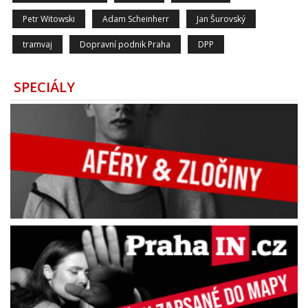
Petr Witowski
Adam Scheinherr
Jan Šurovský
tramvaj
Dopravní podnik Praha
DPP
SPECIÁLY