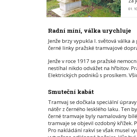
Za 
01. 1
Radní míní, válka urychluje
Jenže brzy vypukla I. světová válka a 
černé linky pražské tramvajové dopra
Jenže v roce 1917 se pražské nemocni
nestíhal nikdo odvážet na hřbitov. Pra
Elektrických podniků s prosíkem. Vši
Smuteční kabát
Tramvaj se dočkala speciální úpravy.
nátěr z černého lesklého laku. Ten 
černé tramvaje byly namalovány bílé 
tramvaje se objevil ozdobný křížek.
Pro nakládání rakví se však musel vy