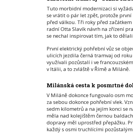
Tuto morbidní modernizaci si vyžád
se vrátit o pár let zpět, protože prv
před válkou. Tři roky před začátkem
radní Otta Slavík návrh na zřízení p
se nechal inspirovat tím, jak to dělal
První elektrický pohřební vůz se obje
ulicích jezdila černá tramvaj od rok
využívali pozůstalí i ve francouzské
v Itálii, a to zvláště v Římě a Miláně.
Milánská cesta k posmrtné do
V Miláně dokonce fungovalo osm mot
za sebou dokonce pohřební vlek. Vzni
sedm kilometrů a na jejím konci se 
měla nad kolejištěm černou baldach
dopravy měl uprostřed přepážku. Pro
každý s osmi truchlícími pozůstalými