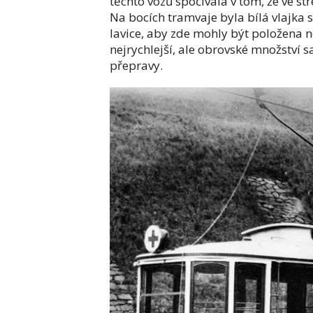
těchto vozů spočívala v tom, že ve stře
Na bocích tramvaje byla bílá vlajka 
lavice, aby zde mohly být položena n
nejrychlejší, ale obrovské množství s
přepravy.