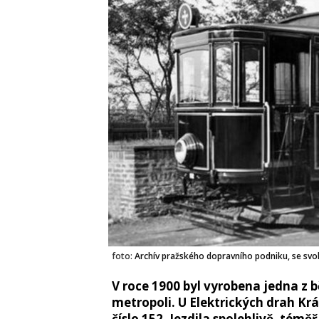
foto:
Archív pražského dopravního podniku, se svo
V roce 1900 byl vyrobena jedna z 
metropoli. U Elektrických drah Kr
číslo 152. Jezdila spolehlivě, témě