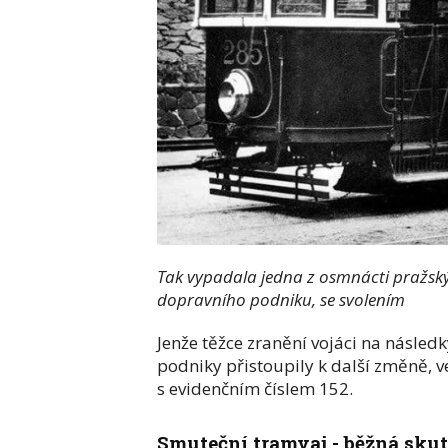
Tak vypadala jedna z osmnácti pražský
dopravního podniku, se svolením
Jenže těžce zranění vojáci na následk
podniky přistoupily k další změně, v
s evidenčním číslem 152.
Smuteční tramvaj - běžná skute