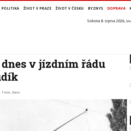
POLITIKA
ŽIVOT V PRAZE
ŽIVOT V ČESKU
BYZNYS
DOPRAVA
Sobota 8. srpna 2026, sv
dnes v jízdním řádu
udík
7 min. čtení