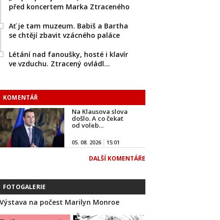
před koncertem Marka Ztraceného
Ať je tam muzeum. Babiš a Bartha
se chtějí zbavit vzácného paláce
Létání nad fanoušky, hosté i klavír
ve vzduchu. Ztracený ovládl…
KOMENTÁŘ
Na Klausova slova
došlo. A co čekat
od voleb…
05. 08. 2026
15:01
DALŠÍ KOMENTÁŘE
FOTOGALERIE
Výstava na počest Marilyn Monroe