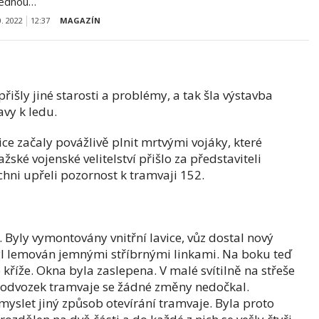
jednou…
0. 2022
12:37
MAGAZÍN
přišly jiné starosti a problémy, a tak šla výstavba
vy k ledu.
ce začaly povážlivě plnit mrtvými vojáky, které
žské vojenské velitelství přišlo za představiteli
chni upřeli pozornost k tramvaji 152.
 Byly vymontovány vnitřní lavice, vůz dostal nový
byl lemován jemnými stříbrnými linkami. Na boku teď
kříže. Okna byla zaslepena. V malé svítilně na střeše
 Podvozek tramvaje se žádné změny nedočkal.
myslet jiný způsob otevírání tramvaje. Byla proto