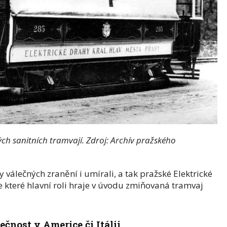
ch sanitních tramvají. Zdroj: Archív pražského
y válečných zranění i umírali, a tak pražské Elektrické
e které hlavní roli hraje v úvodu zmiňovaná tramvaj
čnost v Americe či Itálii