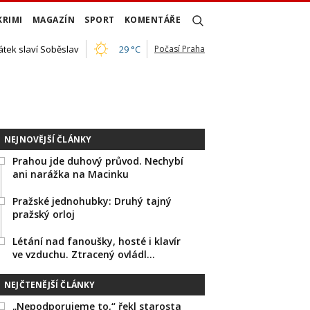
KRIMI
MAGAZÍN
SPORT
KOMENTÁŘE
átek slaví Soběslav
29 °C
Počasí Praha
NEJNOVĚJŠÍ ČLÁNKY
Prahou jde duhový průvod. Nechybí
ani narážka na Macinku
Pražské jednohubky: Druhý tajný
pražský orloj
Létání nad fanoušky, hosté i klavír
ve vzduchu. Ztracený ovládl…
NEJČTENĚJŠÍ ČLÁNKY
„Nepodporujeme to,“ řekl starosta