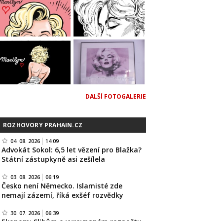
DALŠÍ FOTOGALERIE
ROZHOVORY PRAHAIN.CZ
04. 08. 2026
14:09
Advokát Sokol: 6,5 let vězení pro Blažka?
Státní zástupkyně asi zešílela
03. 08. 2026
06:19
Česko není Německo. Islamisté zde
nemají zázemí, říká exšéf rozvědky
30. 07. 2026
06:39