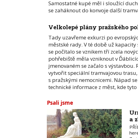
Samostatné kupé měl i sloužící duch
se zaháknout do konvoje další tramv
Velkolepé plány pražského po
Tady uzavřeme exkurzi po evropskýc
městské rady. V té době už kapacity s
se počítalo se vznikem tří zcela no
pohřebiště měla vzniknout v Ďáblicíc
jmenovaném se začalo s výstavbou. R
vytvořit speciální tramvajovou trasu
s pražskými nemocnicemi. Nápad se o
technické informace z měst, kde tyto 
Psali jsme
Ur
a 
PŘÍ
here