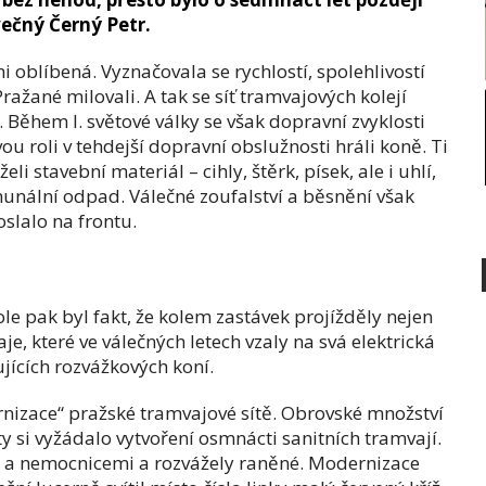
večný Černý Petr.
oblíbená. Vyznačovala se rychlostí, spolehlivostí
Pražané milovali. A tak se síť tramvajových kolejí
a. Během I. světové války se však dopravní zvyklosti
u roli v tehdejší dopravní obslužnosti hráli koně. Ti
 stavební materiál – cihly, štěrk, písek, ale i uhlí,
unální odpad. Válečné zoufalství a běsnění však
oslalo na frontu.
 pak byl fakt, že kolem zastávek projížděly nejen
je, které ve válečných letech vzaly na svá elektrická
jících rozvážkových koní.
rnizace“ pražské tramvajové sítě. Obrovské množství
ty si vyžádalo vytvoření osmnácti sanitních tramvají.
i a nemocnicemi a rozvážely raněné. Modernizace