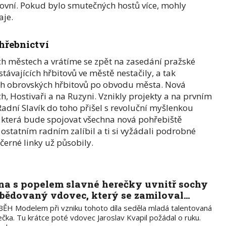
ovní. Pokud bylo smutečných hostů více, mohly
aje.
hřebnictví
h městech a vrátíme se zpět na zasedání pražské
távajících hřbitovů ve městě nestačily, a tak
vých obrovských hřbitovů po obvodu města. Nová
h, Hostivaři a na Ruzyni. Vznikly projekty a na prvním
adní Slavík do toho přišel s revoluční myšlenkou
, která bude spojovat všechna nová pohřebiště
statním radním zalíbil a ti si vyžádali podrobné
černé linky už působily.
na s popelem slavné herečky uvnitř sochy
zbědovaný vdovec, který se zamiloval…
BĚH Modelem při vzniku tohoto díla seděla mladá talentovaná
čka. Tu krátce poté vdovec Jaroslav Kvapil požádal o ruku.