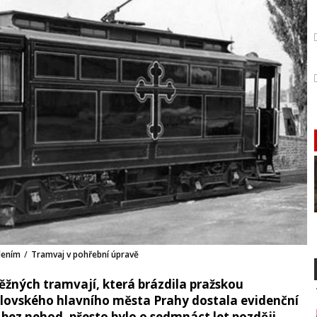
lením
/
Tramvaj v pohřební úpravě
běžných tramvají, která brázdila pražskou
álovského hlavního města Prahy dostala evidenční
ř bez nehod, přesto bylo o sedmnáct let později