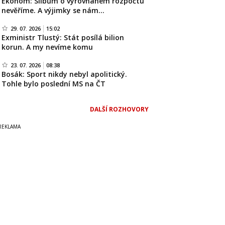
Ekonom: Slibům o vyrovnaném rozpočtu
nevěříme. A výjimky se nám…
29. 07. 2026
15:02
Exministr Tlustý: Stát posílá bilion
korun. A my nevíme komu
23. 07. 2026
08:38
Bosák: Sport nikdy nebyl apolitický.
Tohle bylo poslední MS na ČT
DALŠÍ ROZHOVORY