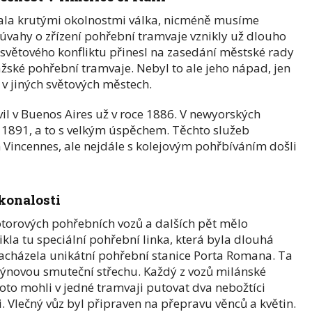
ala krutými okolnostmi válka, nicméně musíme
ní úvahy o zřízení pohřební tramvaje vznikly už dlouho
 světového konfliktu přinesl na zasedání městské rady
ražské pohřební tramvaje. Nebyl to ale jeho nápad, jen
i v jiných světových městech.
vil v Buenos Aires už v roce 1886. V newyorských
u 1891, a to s velkým úspěchem. Těchto služeb
m Vincennes, ale nejdále s kolejovým pohřbíváním došli
konalosti
orových pohřebních vozů a dalších pět mělo
kla tu speciální pohřební linka, která byla dlouhá
nacházela unikátní pohřební stanice
Porta Romana
. Ta
ýnovou smuteční střechu. Každý z vozů milánské
to mohli v jedné tramvaji putovat dva nebožtíci
. Vlečný vůz byl připraven na přepravu věnců a květin.