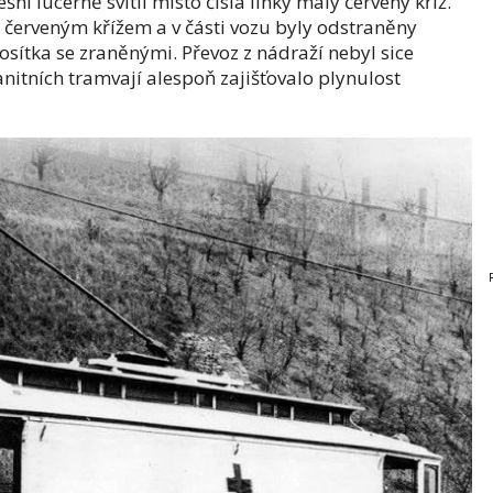
šní lucerně svítil místo čísla linky malý červený kříž.
s červeným křížem a v části vozu byly odstraněny
osítka se zraněnými. Převoz z nádraží nebyl sice
anitních tramvají alespoň zajišťovalo plynulost