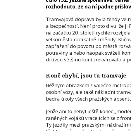
rozhodnuto, že na ní padne příslo
Tramvajová doprava byla tehdy velmi 
a bezpečností. Není proto divu, že ji 
na začátku 20. století rychle rozvíjel
velkoměsta radikálně změnily. Klíčovo
zapřažení do povozu po městě rozváželi
potraviny a nebo naopak sváželi kom
drtivou většinu koní zrekvírovalo a p
Koně chybí, jsou tu tramvaje
Běžným obrázkem z válečné metropole
osobní vozy, ale také nákladní tramva
bedra úkoly všech pražských absentu
Jenže ani to nebyl ještě konec „mode
raněných vojáků vracejících se z fron
Ty jezdily mezi pražskými nádražím