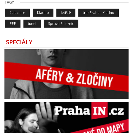
TAGY
železnice
Kladno
letiště
trať Praha - Kladno
PPP
tunel
Správa železnic
SPECIÁLY