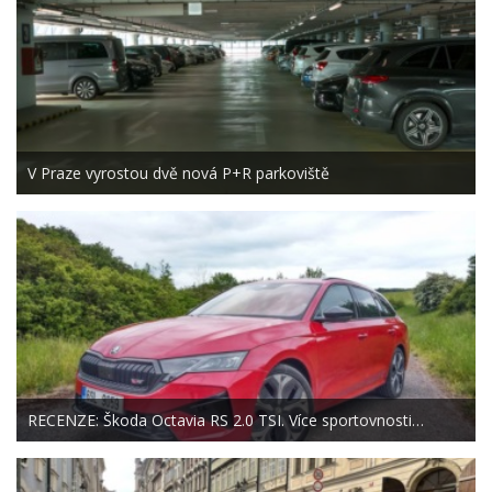
V Praze vyrostou dvě nová P+R parkoviště
RECENZE: Škoda Octavia RS 2.0 TSI. Více sportovnosti…