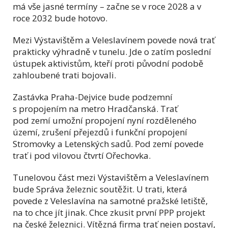
má vše jasné termíny – začne se v roce 2028 a v
roce 2032 bude hotovo.
Mezi Výstavištěm a Veleslavínem povede nová trať
prakticky výhradně v tunelu. Jde o zatím poslední
ústupek aktivistům, kteří proti původní podobě
zahloubené trati bojovali.
Zastávka Praha-Dejvice bude podzemní
s propojením na metro Hradčanská. Trať
pod zemí umožní propojení nyní rozděleného
území, zrušení přejezdů i funkční propojení
Stromovky a Letenských sadů. Pod zemí povede
trať i pod vilovou čtvrtí Ořechovka.
Tunelovou část mezi Výstavištěm a Veleslavínem
bude Správa železnic soutěžit. U trati, která
povede z Veleslavína na samotné pražské letiště,
na to chce jít jinak. Chce zkusit první PPP projekt
na české železnici. Vítězná firma trať nejen postaví,