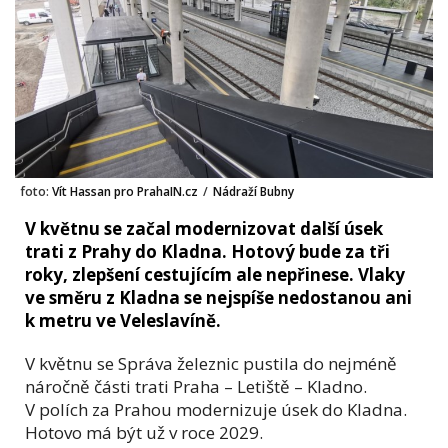
foto:
Vít Hassan pro PrahaIN.cz
/
Nádraží Bubny
V květnu se začal modernizovat další úsek
trati z Prahy do Kladna. Hotový bude za tři
roky, zlepšení cestujícím ale nepřinese. Vlaky
ve směru z Kladna se nejspíše nedostanou ani
k metru ve Veleslavíně.
V květnu se Správa železnic pustila do nejméně
náročně části trati Praha – Letiště – Kladno.
V polích za Prahou modernizuje úsek do Kladna.
Hotovo má být už v roce 2029.