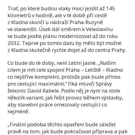
Trať, po které budou vlaky moci jezdit až 145
kilometrů v hodině, ale v té době při cestě
z Kladna skončí u nádraží Praha-Ruzyně
ve staveništi. Úsek dál směrem k Veleslavínu
se bude podle plánu modernizovat až do roku
2032. Teprve po tomto datu by mělo být možné
z Kladna skutečně rychle dojet až do centra Prahy.
Co bude do té doby, není zatím jasné. „Naším
cílem je mít celé spojení Praha – Letiště – Kladno
co nejdříve kompletní, protože pak bude přínos
pro cestující maximální,“ říká mluvčí Správy
železnic David Kabele. Podle něj je nyní na stole
několik variant, jak řešit provoz během výstavby,
aby stavební práce omezovaly cestující co
nejméně.
„Finální podoba těchto opatření bude záležet
právě na tom, jak bude pokračovat příprava a pak