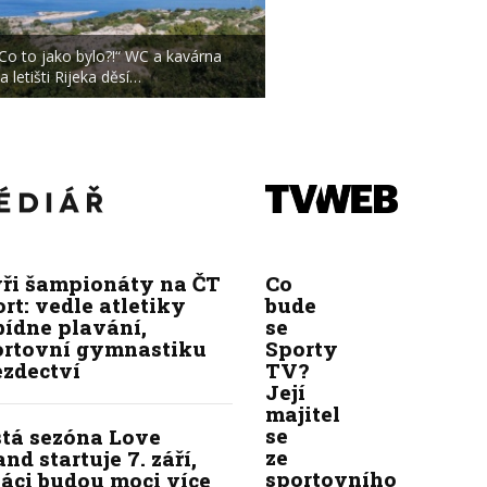
Co to jako bylo?!“ WC a kavárna
a letišti Rijeka děsí…
yři šampionáty na ČT
Co
rt: vedle atletiky
bude
bídne plavání,
se
ortovní gymnastiku
Sporty
ezdectví
TV?
Její
majitel
se
stá sezóna Love
ze
and startuje 7. září,
sportovního
áci budou moci více