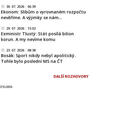
30. 07. 2026
06:39
Ekonom: Slibům o vyrovnaném rozpočtu
nevěříme. A výjimky se nám…
29. 07. 2026
15:02
Exministr Tlustý: Stát posílá bilion
korun. A my nevíme komu
23. 07. 2026
08:38
Bosák: Sport nikdy nebyl apolitický.
Tohle bylo poslední MS na ČT
DALŠÍ ROZHOVORY