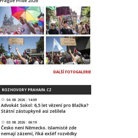
Prague Pride 2026
DALŠÍ FOTOGALERIE
ROZHOVORY PRAHAIN.CZ
04. 08. 2026
14:09
Advokát Sokol: 6,5 let vězení pro Blažka?
Státní zástupkyně asi zešílela
03. 08. 2026
06:19
Česko není Německo. Islamisté zde
nemají zázemí, říká exšéf rozvědky