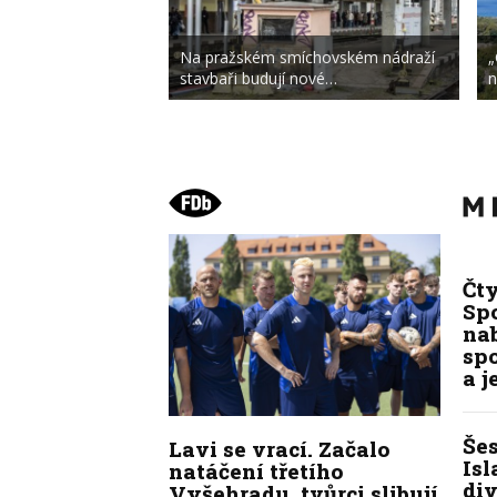
Na pražském smíchovském nádraží
„
stavbaři budují nové…
n
Čt
Spo
na
sp
a j
Še
Lavi se vrací. Začalo
Isl
natáčení třetího
div
Vyšehradu, tvůrci slibují