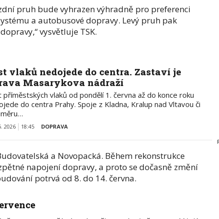
zdní pruh bude vyhrazen výhradně pro preferenci
systému a autobusové dopravy. Levý pruh pak
 dopravy,“ vysvětluje TSK.
st vlaků nedojede do centra. Zastaví je
rava Masarykova nádraží
t příměstských vlaků od pondělí 1. června až do konce roku
ojede do centra Prahy. Spoje z Kladna, Kralup nad Vltavou či
směru…
5. 2026
18:45
DOPRAVA
c Budovatelská a Novopacká. Během rekonstrukce
 zpětné napojení dopravy, a proto se dočasně změní
budování potrvá od 8. do 14. června.
července