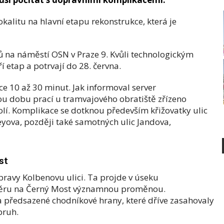
lokalitu na hlavní etapu rekonstrukce, která je
 na náměstí OSN v Praze 9. Kvůli technologickým
 etap a potrvají do 28. června.
ce 10 až 30 minut. Jak informoval server
lou dobu prací u tramvajového obratiště zřízeno
olí. Komplikace se dotknou především křižovatky ulic
eyova, později také samotných ulic Jandova,
st
úpravy Kolbenovu ulici. Ta projde v úseku
měru na Černý Most významnou proměnou.
 předsazené chodníkové hrany, které dříve zasahovaly
pruh.