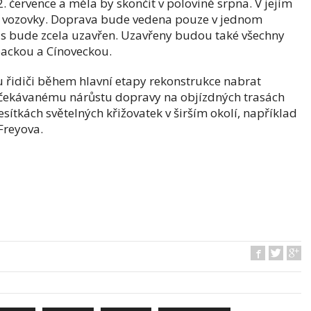
. července a měla by skončit v polovině srpna. V jejím
 vozovky. Doprava bude vedena pouze v jednom
ás bude zcela uzavřen. Uzavřeny budou také všechny
packou a Cínoveckou.
řidiči během hlavní etapy rekonstrukce nabrat
 očekávanému nárůstu dopravy na objízdných trasách
ítkách světelných křižovatek v širším okolí, například
Freyova.