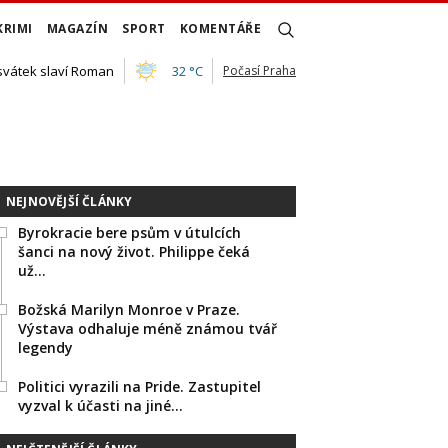
KRIMI
MAGAZÍN
SPORT
KOMENTÁŘE
 svátek slaví Roman
32 °C
Počasí Praha
NEJNOVĚJŠÍ ČLÁNKY
Byrokracie bere psům v útulcích
šanci na nový život. Philippe čeká
už…
Božská Marilyn Monroe v Praze.
Výstava odhaluje méně známou tvář
legendy
Politici vyrazili na Pride. Zastupitel
vyzval k účasti na jiné…