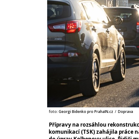
foto:
Georgi Bidenko pro PrahaIN.cz
/
Doprava
Přípravy na rozsáhlou rekonstrukci
komunikací (TSK) zahájila práce n
do úprav Kolbenovy ulice. Řidiči 