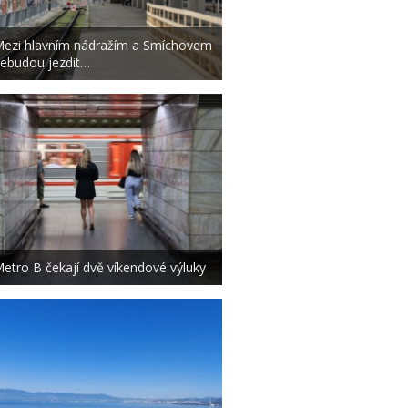
ezi hlavním nádražím a Smíchovem
ebudou jezdit…
etro B čekají dvě víkendové výluky