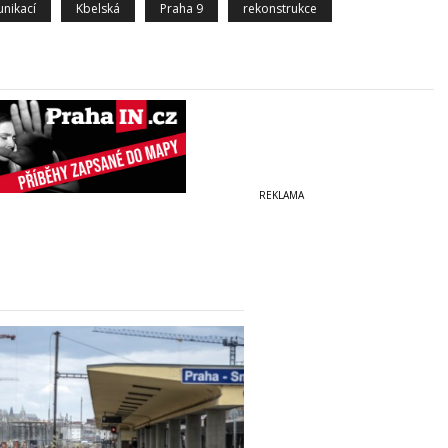
nikací
Kbelská
Praha 9
rekonstrukce