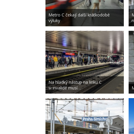
Metro C čekají další krátkodobé
M
výluky
n
Na hladký nástup na linku C
si invalidé musí…
M