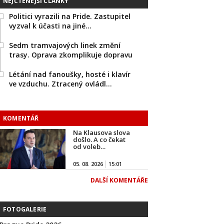
NEJČTENĚJŠÍ ČLÁNKY
Politici vyrazili na Pride. Zastupitel
vyzval k účasti na jiné…
Sedm tramvajových linek změní
trasy. Oprava zkomplikuje dopravu
Létání nad fanoušky, hosté i klavír
ve vzduchu. Ztracený ovládl…
KOMENTÁŘ
Na Klausova slova
došlo. A co čekat
od voleb…
05. 08. 2026
15:01
DALŠÍ KOMENTÁŘE
FOTOGALERIE