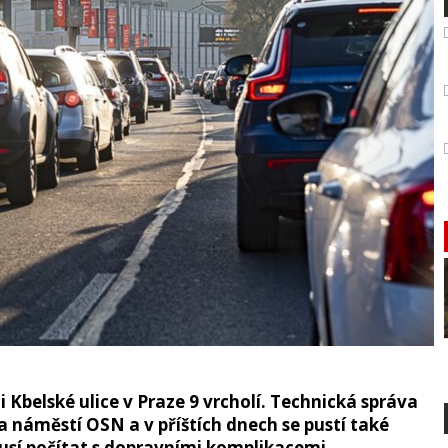
 Kbelské ulice v Praze 9 vrcholí. Technická správa
a náměstí OSN a v příštích dnech se pustí také
musí počítat s dopravními komplikacemi.