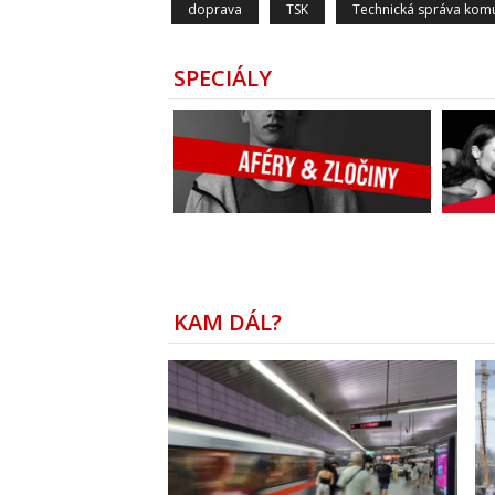
doprava
TSK
Technická správa komu
SPECIÁLY
KAM DÁL?