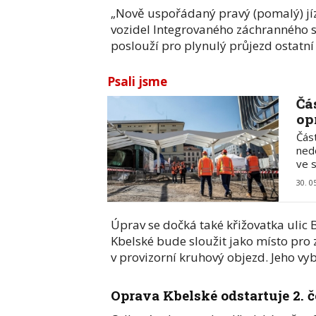
„Nově uspořádaný pravý (pomalý) jí
vozidel Integrovaného záchranného 
poslouží pro plynulý průjezd ostatní
Psali jsme
Čá
op
Čás
ned
ve 
30. 0
Úprav se dočká také křižovatka uli
Kbelské bude sloužit jako místo pro
v provizorní kruhový objezd. Jeho vy
Oprava Kbelské odstartuje 2. 