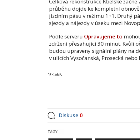
Celková rekonstrukce Kbelské začne 2
průběhu dojde ke kompletní obnově
jízdním pásu v režimu 1+1. Druhý p
sjezdy a nájezdy v úseku mezi Novo
Podle serveru
Opravujeme.to
mohou 
zdržení přesahující 30 minut. Kvůli
budou upraveny signální plány na des
v ulicích Vysočanská, Prosecká nebo 
Diskuse
0
TAGY