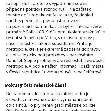
to nepřísluší, protože s vyjádřením souvisí
případná politická rozhodnutí. „Na začátek
musím opět zopakovat fakta, a to, že dohled
nad bezpečností a plynulostí provozu
na pozemních komunikacích byl ze zákona svěřen
primárně Policii ČR. Stěžejním úkolem strážníků je
řešení veřejného pořádku, v oblasti dopravy je
naše činnost ze zákona subsidiární. Praha je
metropole, která je extrémně zatížená dopravou
a s ní se logicky pojí problémy s parkováním.
Bohužel. Stejné problémy ale řeší ostatní evropské
metropole. A podle našich informací i další města
v České republice,“ uvedla mluvčí Irena Seiferová.
Pokuty řeší městské částí
Dostaňme se ale k tomu hlavnímu, a tím je
v úvodu zmiňované obtížné vymáhání pokut
od cizinců. To prý není v gesci městské policie,
říká Seifertová a odkazuje nás na ministerstvo