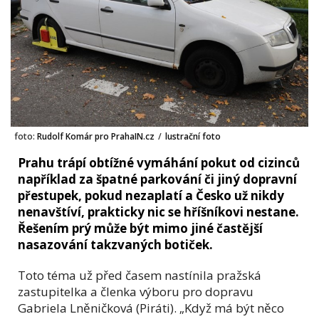
foto:
Rudolf Komár pro PrahaIN.cz
/
lustrační foto
Prahu trápí obtížné vymáhání pokut od cizinců
například za špatné parkování či jiný dopravní
přestupek, pokud nezaplatí a Česko už nikdy
nenavštíví, prakticky nic se hříšníkovi nestane.
Řešením prý může být mimo jiné častější
nasazování takzvaných botiček.
Toto téma už před časem nastínila pražská
zastupitelka a členka výboru pro dopravu
Gabriela Lněničková (Piráti). „Když má být něco