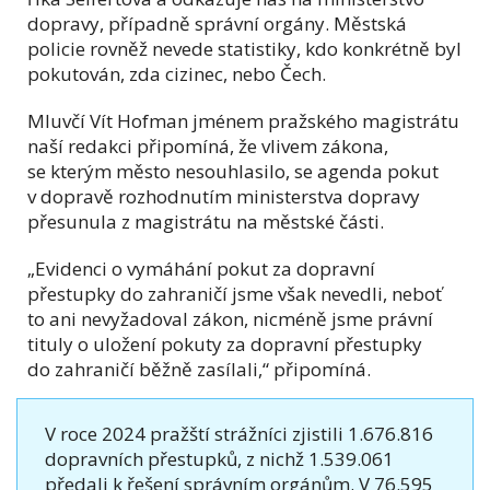
dopravy, případně správní orgány. Městská
policie rovněž nevede statistiky, kdo konkrétně byl
pokutován, zda cizinec, nebo Čech.
Mluvčí Vít Hofman jménem pražského magistrátu
naší redakci připomíná, že vlivem zákona,
se kterým město nesouhlasilo, se agenda pokut
v dopravě rozhodnutím ministerstva dopravy
přesunula z magistrátu na městské části.
„Evidenci o vymáhání pokut za dopravní
přestupky do zahraničí jsme však nevedli, neboť
to ani nevyžadoval zákon, nicméně jsme právní
tituly o uložení pokuty za dopravní přestupky
do zahraničí běžně zasílali,“ připomíná.
V roce 2024 pražští strážníci zjistili 1.676.816
dopravních přestupků, z nichž 1.539.061
předali k řešení správním orgánům. V 76.595