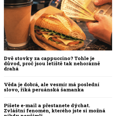
Dvě stovky za cappuccino? Tohle je
důvod, proč jsou letiště tak nehorázně
drahá
Věda je dobrá, ale vesmír má poslední
slovo, říká peruánská šamanka
Píšete e-mail a přestanete dýchat.
Zvláštní fenomén, kterého jste si možná
nikdy nevšimli