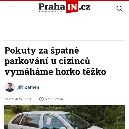
Pokuty za špatné
parkování u cizinců
vymáháme horko těžko
Jiří Zemen
23. 02. 2025
13:03
5 min. čtení