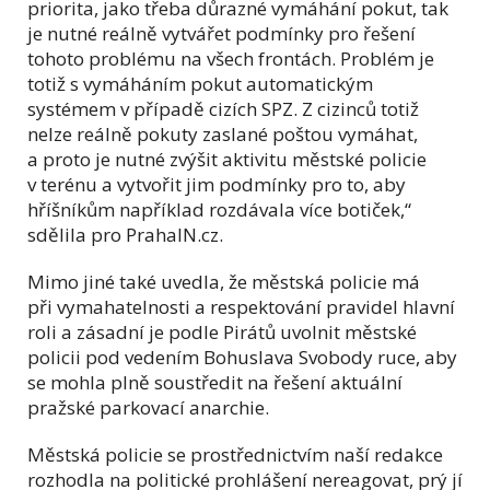
priorita, jako třeba důrazné vymáhání pokut, tak
je nutné reálně vytvářet podmínky pro řešení
tohoto problému na všech frontách. Problém je
totiž s vymáháním pokut automatickým
systémem v případě cizích SPZ. Z cizinců totiž
nelze reálně pokuty zaslané poštou vymáhat,
a proto je nutné zvýšit aktivitu městské policie
v terénu a vytvořit jim podmínky pro to, aby
hříšníkům například rozdávala více botiček,“
sdělila pro PrahaIN.cz.
Mimo jiné také uvedla, že městská policie má
při vymahatelnosti a respektování pravidel hlavní
roli a zásadní je podle Pirátů uvolnit městské
policii pod vedením Bohuslava Svobody ruce, aby
se mohla plně soustředit na řešení aktuální
pražské parkovací anarchie.
Městská policie se prostřednictvím naší redakce
rozhodla na politické prohlášení nereagovat, prý jí