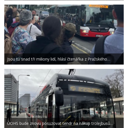
Jsou tu snad tři miliony lidí, hlásí čtenářka z Pražského…
ÚOHS bude znovu posuzovat tendr na nákup trolejbusů…