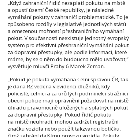
„Když zahraniční řidič nezaplatí pokutu na místě
a opustí území České republiky, je následné
vymáhání pokuty v zahraničí problematické. To je
způsobeno rozdíly v legislativě jednotlivých států
a omezenou možností přeshraničního vymáhání
pokut. V současnosti neexistuje jednotný evropský
systém pro efektivní přeshraniční vymáhání pokut
za dopravní přestupky, ale podle informací, které
máme, by se o něm do budoucna mělo uvažovat,“
vysvětluje mluvčí Prahy 6 Marek Zeman.
„Pokud je pokuta vymáhána Celní správou ČR, tak
je daná RZ vedená v evidenci dlužníků, kdy
policisté, celníci a za určitých podmínek i strážníci
obecní policie mají oprávnění požadovat na místě
úhradu pravomocně uložených a splatných pokut
za dopravní přestupky. Pokud řidič pokutu
na místě neuhradí, mohou zadržet registrační
značku vozidla nebo použít takzvanou botičku,
čímž zabrání dalšímu provozu vozidla. Pokuty