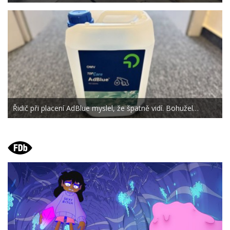
Řidič při placení AdBlue myslel, že špatně vidí. Bohužel…