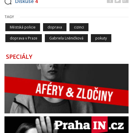
Diskuse
4
TAGY
Městská policie
doprava
cizinci
doprava v Praze
Gabriela Lněničková
pokuty
SPECIÁLY