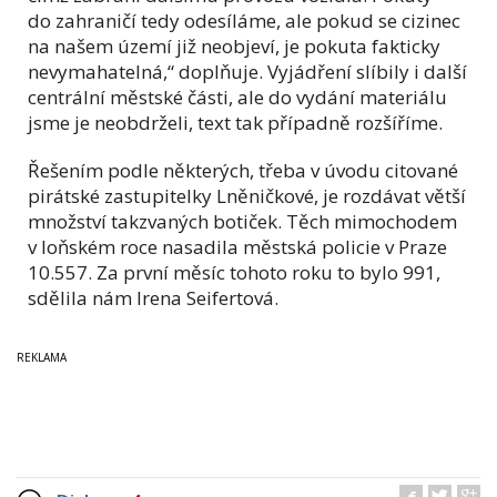
do zahraničí tedy odesíláme, ale pokud se cizinec
na našem území již neobjeví, je pokuta fakticky
nevymahatelná,“ doplňuje. Vyjádření slíbily i další
centrální městské části, ale do vydání materiálu
jsme je neobdrželi, text tak případně rozšíříme.
Řešením podle některých, třeba v úvodu citované
pirátské zastupitelky Lněničkové, je rozdávat větší
množství takzvaných botiček. Těch mimochodem
v loňském roce nasadila městská policie v Praze
10.557. Za první měsíc tohoto roku to bylo 991,
sdělila nám Irena Seifertová.