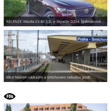
RECENZE: Mazda CX-80 3.3L e-Skyactiv D254. Šestiválcová…
Mezi hlavním nádražím a Smíchovem nebudou jezdit…