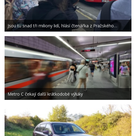
Jsou tu snad tři miliony lidí, hlásí čtenářka z Pražského…
Metro C čekají další krátkodobé výluky