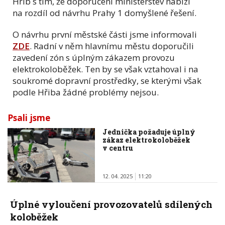
Hřib s tím, že doporučení ministerstev nabízí
na rozdíl od návrhu Prahy 1 domyšlené řešení.
O návrhu první městské části jsme informovali
ZDE
. Radní v něm hlavnímu městu doporučili
zavedení zón s úplným zákazem provozu
elektrokoloběžek. Ten by se však vztahoval i na
soukromé dopravní prostředky, se kterými však
podle Hřiba žádné problémy nejsou.
Psali jsme
Jednička požaduje úplný
zákaz elektrokoloběžek
v centru
12. 04. 2025
11:20
Úplné vyloučení provozovatelů sdílených
koloběžek