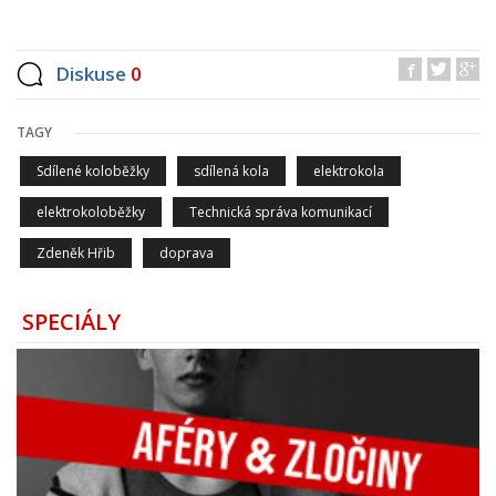
Diskuse
0
TAGY
Sdílené koloběžky
sdílená kola
elektrokola
elektrokoloběžky
Technická správa komunikací
Zdeněk Hřib
doprava
SPECIÁLY