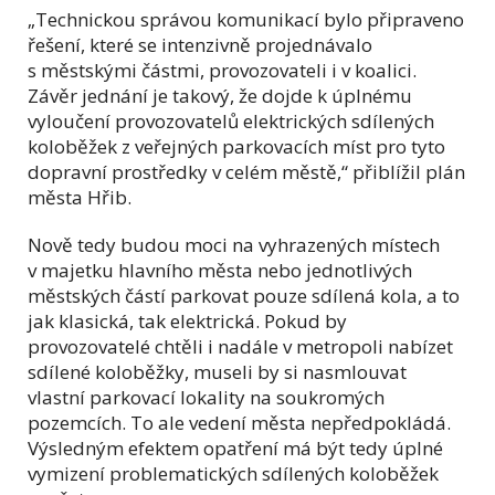
„Technickou správou komunikací bylo připraveno
řešení, které se intenzivně projednávalo
s městskými částmi, provozovateli i v koalici.
Závěr jednání je takový, že dojde k úplnému
vyloučení provozovatelů elektrických sdílených
koloběžek z veřejných parkovacích míst pro tyto
dopravní prostředky v celém městě,“ přiblížil plán
města Hřib.
Nově tedy budou moci na vyhrazených místech
v majetku hlavního města nebo jednotlivých
městských částí parkovat pouze sdílená kola, a to
jak klasická, tak elektrická. Pokud by
provozovatelé chtěli i nadále v metropoli nabízet
sdílené koloběžky, museli by si nasmlouvat
vlastní parkovací lokality na soukromých
pozemcích. To ale vedení města nepředpokládá.
Výsledným efektem opatření má být tedy úplné
vymizení problematických sdílených koloběžek