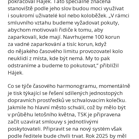
pokračoval Hájek. Tato speciálně značená
stanoviště podle jeho slov budou moci využívat
i soukromí uživatelé kol nebo koloběžek. „V rámci
smluvního vztahu budeme vyžadovat pokuty,
abychom motivovali řidiče k tomu, aby
zaparkovali, kde mají. Navrhujeme 100 korun
za vadné zaparkování a tisíc korun, když
do nějakého časového limitu provozovatel kolo
neuklidí z místa, kde být nemá. My to pak
odstraníme a budeme to pokutovat,“ přiblížil
Hájek.
Co se týče časového harmonogramu, momentálně
je tisk týkající se řešení sdílených jednostopých
dopravních prostředků ve schvalovacím kolečku.
Jakmile ho hlavní město schválí, což by mělo být
v průběhu letošního května, TSK je připravena
začít uzavírat smlouvy s jednotlivými
poskytovateli. Připravit se na nový systém však
podle ředitele bude chvíli trvat. Rok 2025 by měl