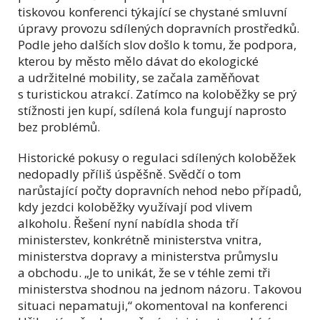
tiskovou konferenci týkající se chystané smluvní
úpravy provozu sdílených dopravních prostředků.
Podle jeho dalších slov došlo k tomu, že podpora,
kterou by město mělo dávat do ekologické
a udržitelné mobility, se začala zaměňovat
s turistickou atrakcí. Zatímco na koloběžky se prý
stížnosti jen kupí, sdílená kola fungují naprosto
bez problémů.
Historické pokusy o regulaci sdílených koloběžek
nedopadly příliš úspěšně. Svědčí o tom
narůstající počty dopravních nehod nebo případů,
kdy jezdci koloběžky využívají pod vlivem
alkoholu. Řešení nyní nabídla shoda tří
ministerstev, konkrétně ministerstva vnitra,
ministerstva dopravy a ministerstva průmyslu
a obchodu. „Je to unikát, že se v téhle zemi tři
ministerstva shodnou na jednom názoru. Takovou
situaci nepamatuji,“ okomentoval na konferenci