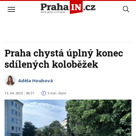
Praha chystá úplný konec
sdílených koloběžek
Adéla Houbová
15. 04. 2025
08:31
5 min. čtení