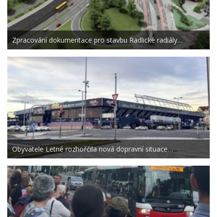
Zpracování dokumentace pro stavbu Radlické radiály…
Obyvatele Letné rozhořčila nová dopravní situace…