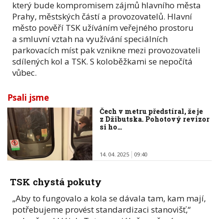
který bude kompromisem zájmů hlavního města
Prahy, městských částí a provozovatelů. Hlavní
město pověří TSK užíváním veřejného prostoru
a smluvní vztah na využívání speciálních
parkovacích míst pak vznikne mezi provozovateli
sdílených kol a TSK. S koloběžkami se nepočítá
vůbec.
Psali jsme
Čech v metru předstíral, že je
z Džibutska. Pohotový revizor
si ho…
14. 04. 2025
09:40
TSK chystá pokuty
„Aby to fungovalo a kola se dávala tam, kam mají,
potřebujeme provést standardizaci stanovišť,“