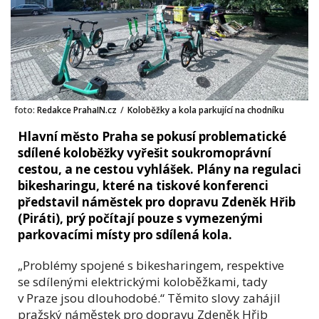
foto:
Redakce PrahaIN.cz
/
Koloběžky a kola parkující na chodníku
Hlavní město Praha se pokusí problematické
sdílené koloběžky vyřešit soukromoprávní
cestou, a ne cestou vyhlášek. Plány na regulaci
bikesharingu, které na tiskové konferenci
představil náměstek pro dopravu Zdeněk Hřib
(Piráti), prý počítají pouze s vymezenými
parkovacími místy pro sdílená kola.
„Problémy spojené s bikesharingem, respektive
se sdílenými elektrickými koloběžkami, tady
v Praze jsou dlouhodobé.“ Těmito slovy zahájil
pražský náměstek pro dopravu Zdeněk Hřib