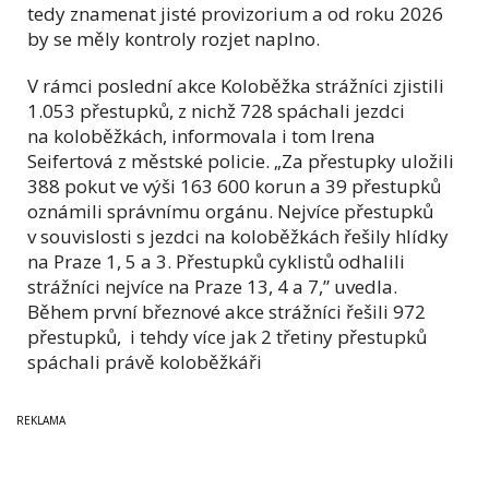
tedy znamenat jisté provizorium a od roku 2026
by se měly kontroly rozjet naplno.
V rámci poslední akce Koloběžka strážníci zjistili
1.053 přestupků, z nichž 728 spáchali jezdci
na koloběžkách, informovala i tom Irena
Seifertová z městské policie. „Za přestupky uložili
388 pokut ve výši 163 600 korun a 39 přestupků
oznámili správnímu orgánu. Nejvíce přestupků
v souvislosti s jezdci na koloběžkách řešily hlídky
na Praze 1, 5 a 3. Přestupků cyklistů odhalili
strážníci nejvíce na Praze 13, 4 a 7,” uvedla.
Během první březnové akce strážníci řešili 972
přestupků, i tehdy více jak 2 třetiny přestupků
spáchali právě koloběžkáři