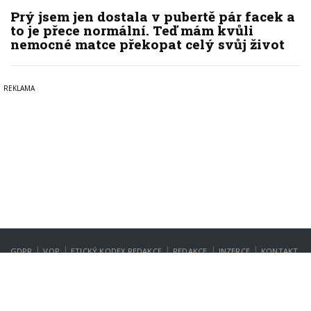
Prý jsem jen dostala v pubertě pár facek a
to je přece normální. Teď mám kvůli
nemocné matce překopat celý svůj život
|
|
|
|
|
GDPR
VOP
ETICKÝ KODEX REDAKCE
REDAKCE
INZERCE
KONTAKT
NASTAVENÍ SOUKROMÍ
Copyright © 2022-2026
PrahaIN.cz