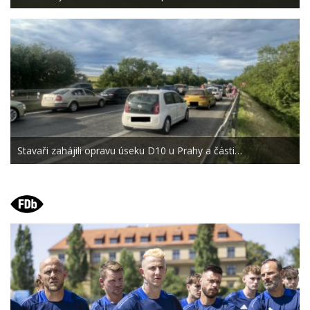
Stavaři zahájili opravu úseku D10 u Prahy a části…