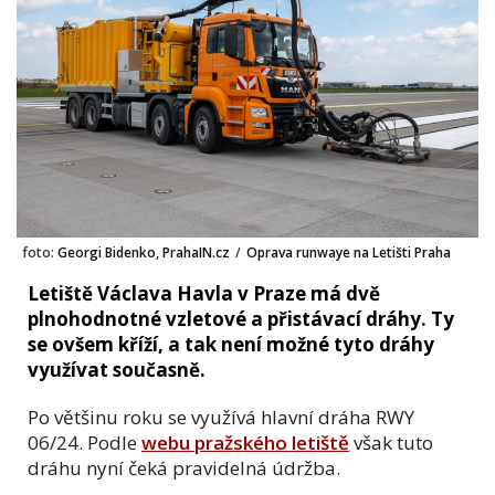
foto:
Georgi Bidenko, PrahaIN.cz
/
Oprava runwaye na Letišti Praha
Letiště Václava Havla v Praze má dvě
plnohodnotné vzletové a přistávací dráhy. Ty
se ovšem kříží, a tak není možné tyto dráhy
využívat současně.
Po většinu roku se využívá hlavní dráha RWY
06/24. Podle
webu pražského letiště
však tuto
dráhu nyní čeká pravidelná údržba.