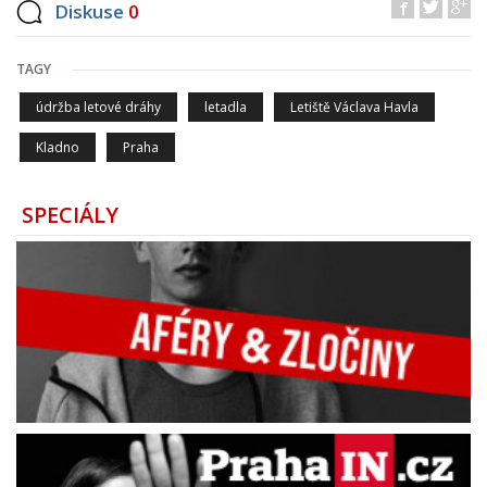
Diskuse
0
TAGY
údržba letové dráhy
letadla
Letiště Václava Havla
Kladno
Praha
SPECIÁLY