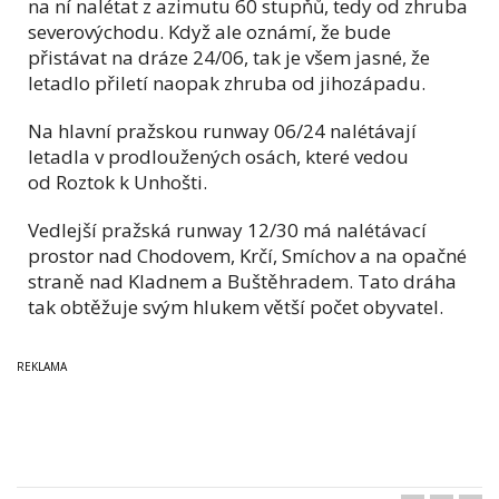
na ní nalétat z azimutu 60 stupňů, tedy od zhruba
severovýchodu. Když ale oznámí, že bude
přistávat na dráze 24/06, tak je všem jasné, že
letadlo přiletí naopak zhruba od jihozápadu.
Na hlavní pražskou runway 06/24 nalétávají
letadla v prodloužených osách, které vedou
od Roztok k Unhošti.
Vedlejší pražská runway 12/30 má nalétávací
prostor nad Chodovem, Krčí, Smíchov a na opačné
straně nad Kladnem a Buštěhradem. Tato dráha
tak obtěžuje svým hlukem větší počet obyvatel.