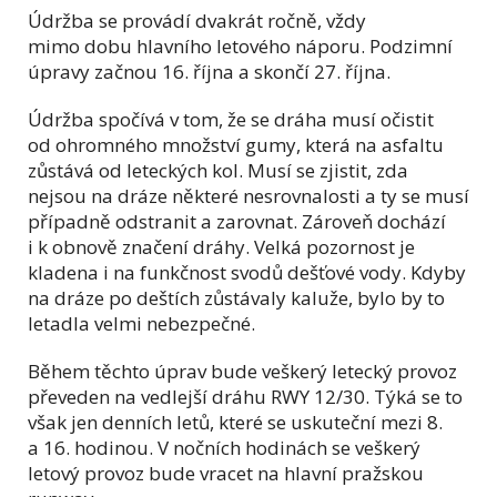
Údržba se provádí dvakrát ročně, vždy
mimo dobu hlavního letového náporu. Podzimní
úpravy začnou 16. října a skončí 27. října.
Údržba spočívá v tom, že se dráha musí očistit
od ohromného množství gumy, která na asfaltu
zůstává od leteckých kol. Musí se zjistit, zda
nejsou na dráze některé nesrovnalosti a ty se musí
případně odstranit a zarovnat. Zároveň dochází
i k obnově značení dráhy. Velká pozornost je
kladena i na funkčnost svodů dešťové vody. Kdyby
na dráze po deštích zůstávaly kaluže, bylo by to
letadla velmi nebezpečné.
Během těchto úprav bude veškerý letecký provoz
převeden na vedlejší dráhu RWY 12/30. Týká se to
však jen denních letů, které se uskuteční mezi 8.
a 16. hodinou. V nočních hodinách se veškerý
letový provoz bude vracet na hlavní pražskou