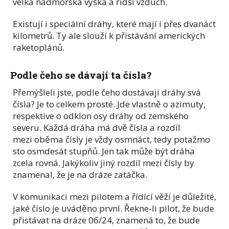
velká nadmořská výška a řidší vzduch.
Existují i speciální dráhy, které mají i přes dvanáct
kilometrů. Ty ale slouží k přistávání amerických
raketoplánů.
Podle čeho se dávají ta čísla?
Přemýšleli jste, podle čeho dostávají dráhy svá
čísla? Je to celkem prosté. Jde vlastně o azimuty,
respektive o odklon osy dráhy od zemského
severu. Každá dráha má dvě čísla a rozdíl
mezi oběma čísly je vždy osmnáct, tedy potažmo
sto osmdesát stupňů. Jen tak může být dráha
zcela rovná. Jakýkoliv jiný rozdíl mezi čísly by
znamenal, že je na dráze zatáčka.
V komunikaci mezi pilotem a řídící věží je důležité,
jaké číslo je uváděno první. Řekne-li pilot, že bude
přistávat na dráze 06/24, znamená to, že bude