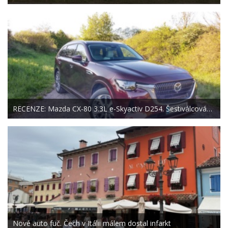
RECENZE: Mazda CX-80 3.3L e-Skyactiv D254. Šestiválcová…
Nové auto fuč. Čech v Itálii málem dostal infarkt