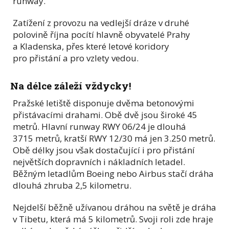
runway.
Zatížení z provozu na vedlejší dráze v druhé
polovině října pocítí hlavně obyvatelé Prahy
a Kladenska, přes které letové koridory
pro přistání a pro vzlety vedou.
Na délce záleží vždycky!
Pražské letiště disponuje dvěma betonovými
přistávacími drahami. Obě dvě jsou široké 45
metrů. Hlavní runway RWY 06/24 je dlouhá
3715 metrů, kratší RWY 12/30 má jen 3.250 metrů.
Obě délky jsou však dostačující i pro přistání
největších dopravních i nákladních letadel.
Běžným letadlům Boeing nebo Airbus stačí dráha
dlouhá zhruba 2,5 kilometru.
Nejdelší běžně užívanou dráhou na světě je dráha
v Tibetu, která má 5 kilometrů. Svoji roli zde hraje