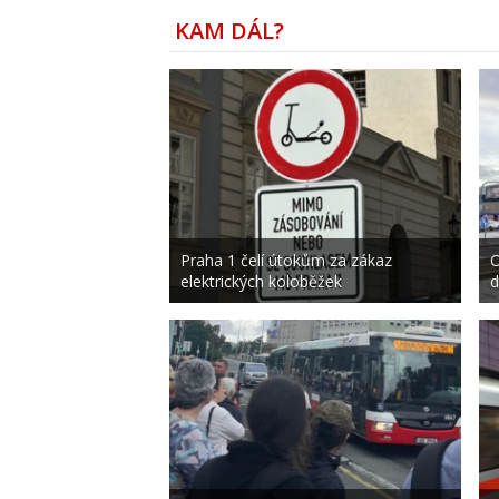
KAM DÁL?
Praha 1 čelí útokům za zákaz
O
elektrických koloběžek
d