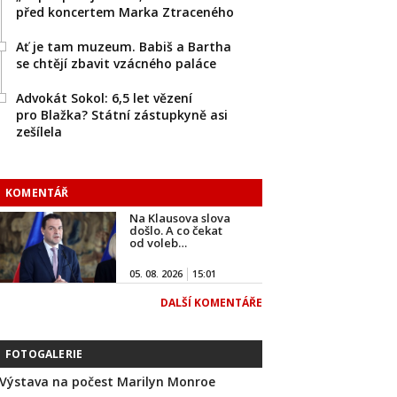
před koncertem Marka Ztraceného
Ať je tam muzeum. Babiš a Bartha
se chtějí zbavit vzácného paláce
Advokát Sokol: 6,5 let vězení
pro Blažka? Státní zástupkyně asi
zešílela
KOMENTÁŘ
Na Klausova slova
došlo. A co čekat
od voleb…
05. 08. 2026
15:01
DALŠÍ KOMENTÁŘE
FOTOGALERIE
Výstava na počest Marilyn Monroe