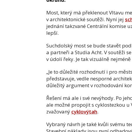
Most, který má překlenout Vltavu mez
v architektonické soutěži. Nyní jej
sch
jednání takzvané Centrální komise uzn
lepší.
Suchdolský most se bude stavět podl
a partneři a Studia Acht. V soutěži se
v údolí řeky. Je tak vizuálně nejméně 
„Je to důležité rozhodnutí i pro měst
představuje, vedle nesporné architek
důležitý argument v rozhodování komi
Řešení má ale i své nevýhody. Po jeh
ale možné propojit s cyklostezkou u 
zvažovaný
cyklovýtah
.
Vybraný návrh je také kvůli svému te
Stavební náklady jsou nyní odhadová