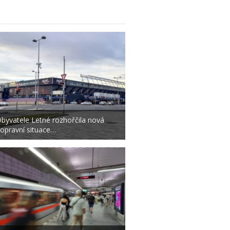
byvatele Letné rozhořčila nová
opravní situace…