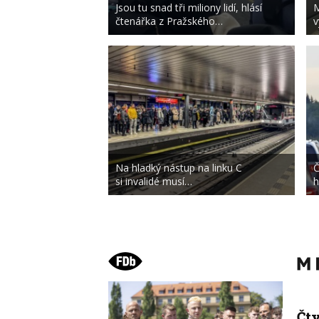
Jsou tu snad tři miliony lidí, hlásí
M
čtenářka z Pražského…
v
Na hladký nástup na linku C
Č
si invalidé musí…
h
Čt