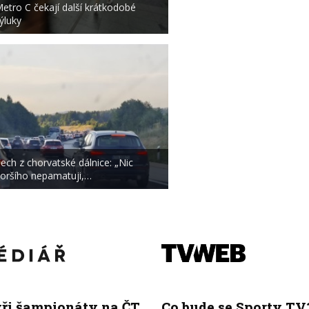
etro C čekají další krátkodobé
ýluky
ech z chorvatské dálnice: „Nic
oršího nepamatuji,…
yři šampionáty na ČT
Co bude se Sporty TV