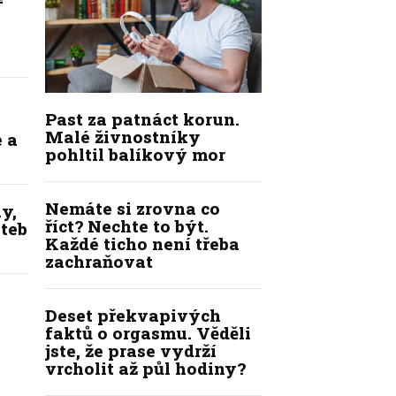
Past za patnáct korun.
Malé živnostníky
 a
pohltil balíkový mor
Nemáte si zrovna co
y,
říct? Nechte to být.
ateb
Každé ticho není třeba
zachraňovat
Deset překvapivých
faktů o orgasmu. Věděli
jste, že prase vydrží
vrcholit až půl hodiny?