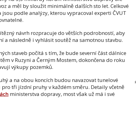
oz a měl by sloužit minimálně dalších sto let. Celkové
a jsou podle analýzy, kterou vypracoval experti ČVUT
rovnatelné.
í vítězný návrh rozpracuje do větších podrobností, aby
ní a následně i vyhlásit soutěž na samotnou stavbu.
ých staveb počítá s tím, že bude severní část dálnice
ištěm v Ruzyni a Černým Mostem, dokončena do roku
ravují výkupy pozemků.
uhý a na obou koncích budou navazovat tunelové
u pro tři jízdní pruhy v každém směru. Detaily včetně
kách
ministerstva dopravy, most však už má i své