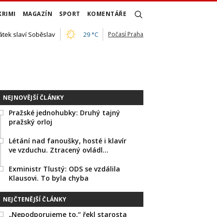
KRIMI
MAGAZÍN
SPORT
KOMENTÁŘE
átek slaví Soběslav
29 °C
Počasí Praha
NEJNOVĚJŠÍ ČLÁNKY
Pražské jednohubky: Druhý tajný
pražský orloj
Létání nad fanoušky, hosté i klavír
ve vzduchu. Ztracený ovládl…
Exministr Tlustý: ODS se vzdálila
Klausovi. To byla chyba
NEJČTENĚJŠÍ ČLÁNKY
„Nepodporujeme to,“ řekl starosta