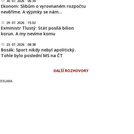
30. 07. 2026
06:39
Ekonom: Slibům o vyrovnaném rozpočtu
nevěříme. A výjimky se nám…
29. 07. 2026
15:02
Exministr Tlustý: Stát posílá bilion
korun. A my nevíme komu
23. 07. 2026
08:38
Bosák: Sport nikdy nebyl apolitický.
Tohle bylo poslední MS na ČT
DALŠÍ ROZHOVORY