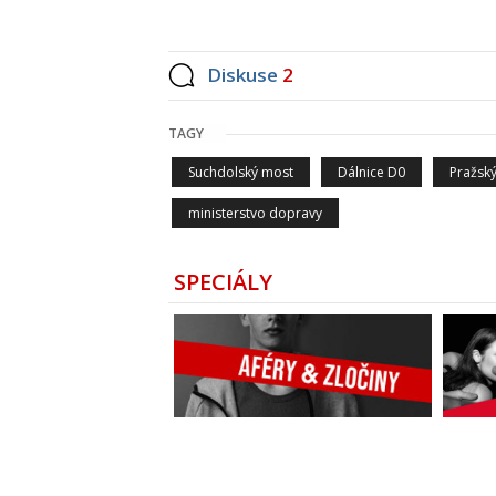
Diskuse
2
TAGY
Suchdolský most
Dálnice D0
Pražsk
ministerstvo dopravy
SPECIÁLY