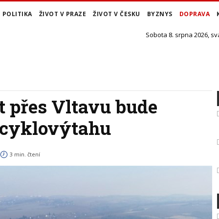
POLITIKA
ŽIVOT V PRAZE
ŽIVOT V ČESKU
BYZNYS
DOPRAVA
Sobota 8. srpna 2026, sv
 přes Vltavu bude
z cyklovýtahu
3 min. čtení