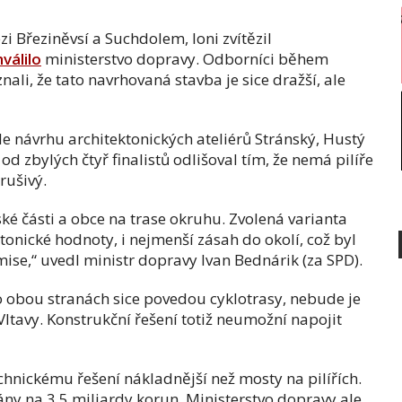
i Březiněvsí a Suchdolem, loni zvítězil
válilo
ministerstvo dopravy. Odborníci během
ali, že tato navrhovaná stavba je sice dražší, ale
e návrhu architektonických ateliérů Stránský, Hustý
 od zbylých čtyř finalistů odlišoval tím, že nemá pilíře
rušivý.
ské části a obce na trase okruhu. Zvolená varianta
tonické hodnoty, i nejmenší zásah do okolí, což byl
se,“ uvedl ministr dopravy Ivan Bednárik (za SPD).
o obou stranách sice povedou cyklotrasy, nebude je
Vltavy. Konstrukční řešení totiž neumožní napojit
chnickému řešení nákladnější než mosty na pilířích.
ny na 3,5 miliardy korun. Ministerstvo dopravy ale