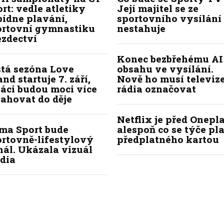
rt: vedle atletiky
Její majitel se ze
bídne plavání,
sportovního vysílání
ortovní gymnastiku
nestahuje
ezdectví
Konec bezbřehému AI
stá sezóna Love
obsahu ve vysílání.
and startuje 7. září,
Nově ho musí televize
áci budou moci více
rádia označovat
ahovat do děje
Netflix je před Onepla
ima Sport bude
alespoň co se týče pl
ortovně-lifestylový
předplatného kartou
ál. Ukázala vizuál
dia