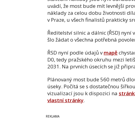
uvádí, že most bude mít levnější prov
náklady za celou dobu životnosti díl
v Praze, u všech finalistů prakticky s
Ředitelství silnic a dálnic (ŘSD) nyn
šlo žádat o všechna potřebná povole
ŘSD nyní podle údajů v
mapě
chystan
D0, tedy pražského okruhu mezi let
2031. Na prvních úsecích se již přip
Plánovaný most bude 560 metrů dlo
úseky. Počítá se s dostatečnou šířko
vizualizací jsou k dispozici na
strán
vlastní stránky
.