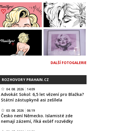
DALŠÍ FOTOGALERIE
ROZHOVORY PRAHAIN.CZ
04. 08. 2026
14:09
Advokát Sokol: 6,5 let vězení pro Blažka?
Státní zástupkyně asi zešílela
03. 08. 2026
06:19
Česko není Německo. Islamisté zde
nemají zázemí, říká exšéf rozvědky