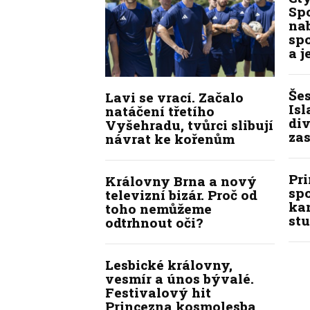
Spo
na
sp
a j
Še
Lavi se vrací. Začalo
Isl
natáčení třetího
div
Vyšehradu, tvůrci slibují
zas
návrat ke kořenům
Pr
Královny Brna a nový
sp
televizní bizár. Proč od
kan
toho nemůžeme
stu
odtrhnout oči?
Lesbické královny,
vesmír a únos bývalé.
Festivalový hit
Princezna kosmolesba