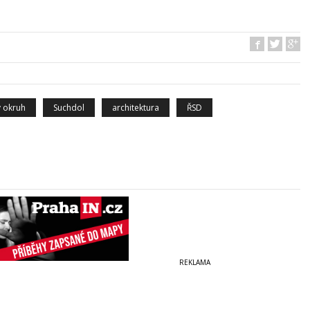
ý okruh
Suchdol
architektura
ŘSD