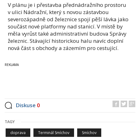
V plánu je i přestavba přednádražního prostoru
v ulici Nádražní, který s novou zástavbou
severozápadně od železnice spojí pěší lávka jako
součást nové platformy nad stanicí. V místě by
měla vyrůst také administrativní budova Správy
železnic. Stávající historickou halu navíc doplní
nová část s obchody a zázemím pro cestující.
Diskuse
0
TAGY
doprava
Terminál Smíchov
Smíchov