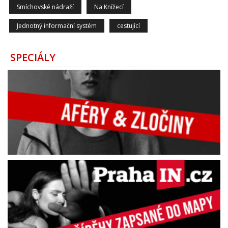
Smíchovské nádraží
Na Knížecí
Jednotný informační systém
cestující
SPECIÁLY