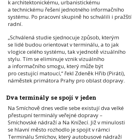
k architektonickému, urbanistickému
a technickému řešení jednotného informačního
systému. Po pracovní skupině ho schválili i pražští
radní.
„Schválená studie sjednocuje způsob, kterým
se lidé budou orientovat v terminálu, a to jak
v logice celého systému, tak v jednotě vizuálního
stylu. Tím se eliminuje vznik vizuálního
a informačního smogu, který může být
pro cestující matoucí,“ řekl Zdeněk Hřib (Piráti),
náměstek primátora Prahy pro oblast dopravy.
Dva terminály se spojí v jeden
Na Smíchově dnes vedle sebe existují dva velké
přestupní terminály veřejné dopravy –
Smíchovské nádraží a Na Knížecí. Již v minulosti
se hlavní město rozhodlo je spojit v rámci
Terminálu Smíchov, který autobusové nádraží