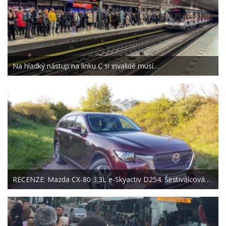
Na hladký nástup na linku C si invalidé musí…
RECENZE: Mazda CX-80 3.3L e-Skyactiv D254. Šestiválcová…