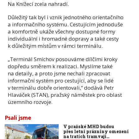
Na Knížecí zcela nahradí.
Důležitý tak byl i vznik jednotného orientačního
a informačního systému. Cestujícím jednoduše
a komfortně ukáže všechny dostupné formy
individuální i hromadné dopravy a také cesty
k důležitým místům v rámci terminálu.
„Terminál Smíchov posouváme dílčími kroky
dopředu směrem k realizaci. Myslíme také
na detaily, a proto jsme nechali zpracovat
informační systém pro cestující, aby se lidé
v terminálu dobře orientovali,“ dodává Petr
Hlaváček (STAN), pražský náměstek pro oblast
územního rozvoje.
Psali jsme
V pražské MHD budou
přes letní prázniny omezení
na tratích tramvají…