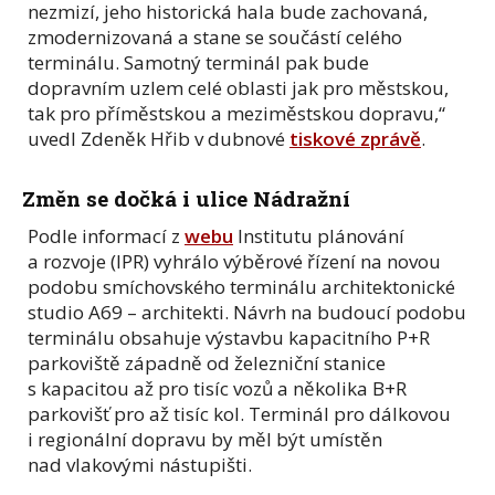
nezmizí, jeho historická hala bude zachovaná,
zmodernizovaná a stane se součástí celého
terminálu. Samotný terminál pak bude
dopravním uzlem celé oblasti jak pro městskou,
tak pro příměstskou a meziměstskou dopravu,“
uvedl Zdeněk Hřib v dubnové
tiskové zprávě
.
Změn se dočká i ulice Nádražní
Podle informací z
webu
Institutu plánování
a rozvoje (IPR) vyhrálo výběrové řízení na novou
podobu smíchovského terminálu architektonické
studio A69 – architekti. Návrh na budoucí podobu
terminálu obsahuje výstavbu kapacitního P+R
parkoviště západně od železniční stanice
s kapacitou až pro tisíc vozů a několika B+R
parkovišť pro až tisíc kol. Terminál pro dálkovou
i regionální dopravu by měl být umístěn
nad vlakovými nástupišti.