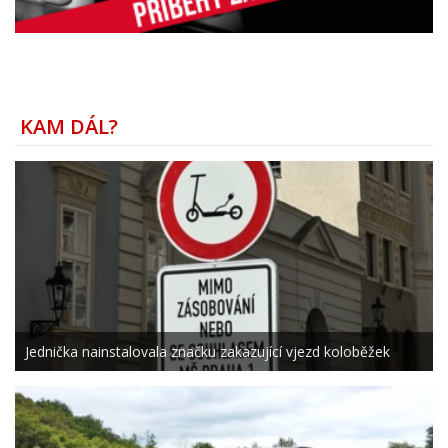
KAM DÁL?
Jednička nainstalovala značku zakazující vjezd koloběžek