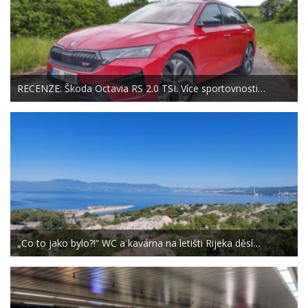
RECENZE: Škoda Octavia RS 2.0 TSI. Více sportovnosti…
„Co to jako bylo?!“ WC a kavárna na letišti Rijeka děsí…