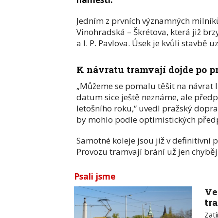
Jedním z prvních významných milníků
Vinohradská – Škrétova, která již b
a I. P. Pavlova. Úsek je kvůli stavbě
K návratu tramvají dojde po 
„Můžeme se pomalu těšit na návrat l
datum sice ještě neznáme, ale předpo
letošního roku,“ uvedl pražský dopr
by mohlo podle optimistických předp
Samotné koleje jsou již v definitivní 
Provozu tramvají brání už jen chybějí
Psali jsme
Ve
tr
Zat