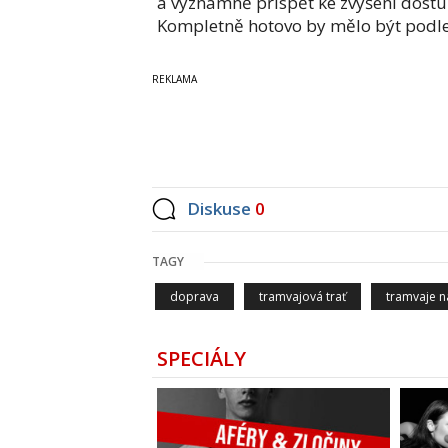
a významně přispět ke zvýšení dostup
Kompletně hotovo by mělo být podl
Diskuse
0
TAGY
doprava
tramvajová trať
tramvaje n
SPECIÁLY