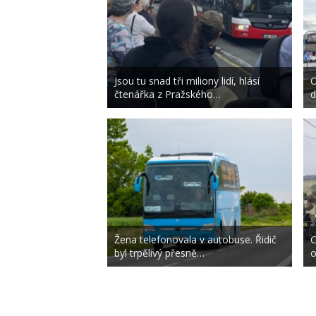
Jsou tu snad tři miliony lidí, hlásí
O
čtenářka z Pražského…
d
Žena telefonovala v autobuse. Řidič
C
byl trpělivý přesně…
o