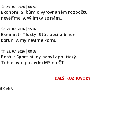
30. 07. 2026
06:39
Ekonom: Slibům o vyrovnaném rozpočtu
nevěříme. A výjimky se nám…
29. 07. 2026
15:02
Exministr Tlustý: Stát posílá bilion
korun. A my nevíme komu
23. 07. 2026
08:38
Bosák: Sport nikdy nebyl apolitický.
Tohle bylo poslední MS na ČT
DALŠÍ ROZHOVORY