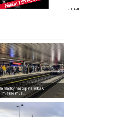
a hladký nástup na linku C
i invalidé musí…