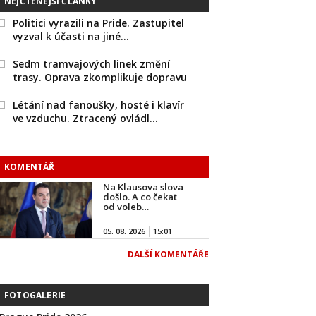
NEJČTENĚJŠÍ ČLÁNKY
Politici vyrazili na Pride. Zastupitel
vyzval k účasti na jiné…
Sedm tramvajových linek změní
trasy. Oprava zkomplikuje dopravu
Létání nad fanoušky, hosté i klavír
ve vzduchu. Ztracený ovládl…
KOMENTÁŘ
Na Klausova slova
došlo. A co čekat
od voleb…
05. 08. 2026
15:01
DALŠÍ KOMENTÁŘE
FOTOGALERIE