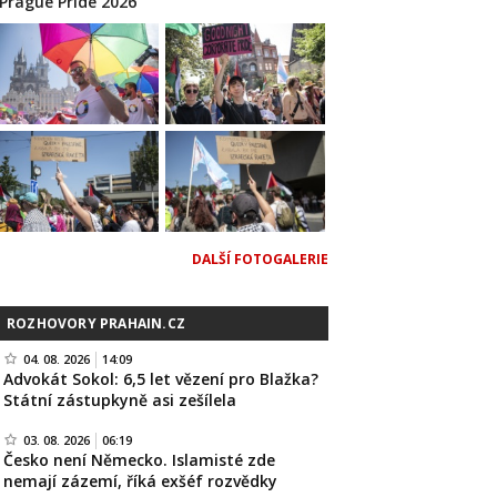
Prague Pride 2026
DALŠÍ FOTOGALERIE
ROZHOVORY PRAHAIN.CZ
04. 08. 2026
14:09
Advokát Sokol: 6,5 let vězení pro Blažka?
Státní zástupkyně asi zešílela
03. 08. 2026
06:19
Česko není Německo. Islamisté zde
nemají zázemí, říká exšéf rozvědky