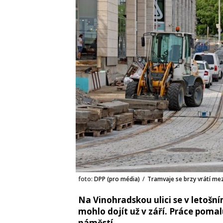
foto:
DPP (pro média)
/
Tramvaje se brzy vrátí mez
Na Vinohradskou ulici se v letošn
mohlo dojít už v září. Práce pomal
náměstí.