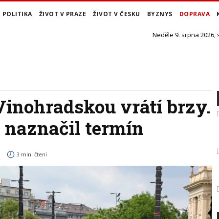
POLITIKA
ŽIVOT V PRAZE
ŽIVOT V ČESKU
BYZNYS
DOPRAVA
Neděle 9. srpna 2026,
Vinohradskou vrátí brzy.
 naznačil termín
3 min. čtení