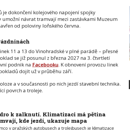
 je dokončení kolejového napojení spojky
rzy umožní návrat tramvají mezi zastávkami Muzeum
 uzavřen od poloviny loňského června.
prázdninách
inek 11 a 13 do Vinohradské v plné parádě – přesné
klad se již posunul z března 2027 na 3. čtvrtletí
avní podnik na
Facebooku
. K obnovení provozu linek
okladů dojít už v průběhu září.
poloze a v současnosti po nich jezdí stavební technika.
cí povrch a troleje.
dro k zalknutí. Klimatizaci má pětina
amvají, kde jezdí, ukazuje mapa
ímco v pražských autobusech a trolejbusech je klimatizace