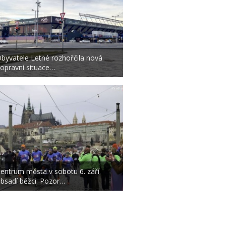
byvatele Letné rozhořčila nová
opravní situace…
entrum města v sobotu 6. září
bsadí běžci. Pozor…