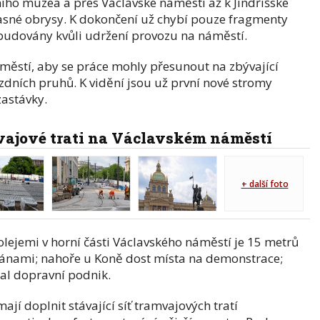
ho muzea a přes Václavské náměstí až k Jindřišské
jasné obrysy. K dokončení už chybí pouze fragmenty
budovány kvůli udržení provozu na náměstí.
áměstí, aby se práce mohly přesunout na zbývající
ízdních pruhů. K vidění jsou už první nové stromy
zastávky.
vajové trati na Václavském náměstí
+ další foto
lejemi v horní části Václavského náměstí je 15 metrů
tánami; nahoře u Koně dost místa na demonstrace;
sal dopravní podnik.
jí doplnit stávající síť tramvajových tratí