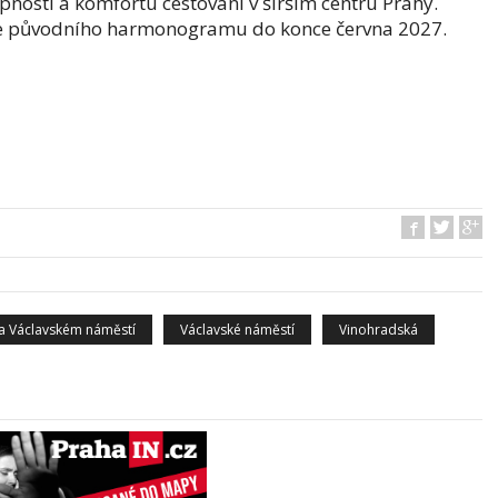
nosti a komfortu cestování v širším centru Prahy.
e původního harmonogramu do konce června 2027.
a Václavském náměstí
Václavské náměstí
Vinohradská