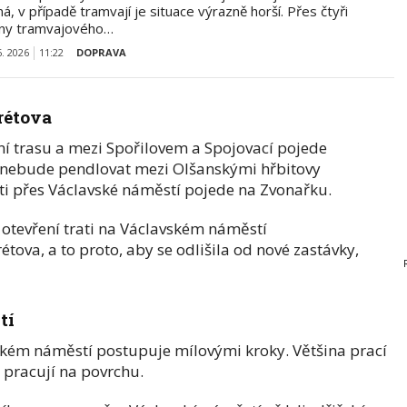
á, v případě tramvají je situace výrazně horší. Přes čtyři
iny tramvajového…
6. 2026
11:22
DOPRAVA
rétova
dní trasu a mezi Spořilovem a Spojovací pojede
ž nebude pendlovat mezi Olšanskými hřbitovy
ti přes Václavské náměstí pojede na Zvonařku.
tevření trati na Václavském náměstí
tova, a to proto, aby se odlišila od nové zastávky,
tí
ském náměstí postupuje mílovými kroky. Většina prací
í pracují na povrchu.