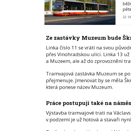
běžn
pět
22. 0
Ze zastávky Muzeum bude Šk
Linka číslo 11 se vrátí na svou půvo
přes Vinohradskou ulici. Linka 13 u
a Muzeem, ale až do zprovoznění tra
Tramvajová zastávka Muzeum se po o
přejmenuje. Jmenovat by se měla Škré
která ponese název Muzeum.
Práce postupují také na náměs
Výstavba tramvajové trati na Václav
v podzemí je už hotová a stavaři nyn