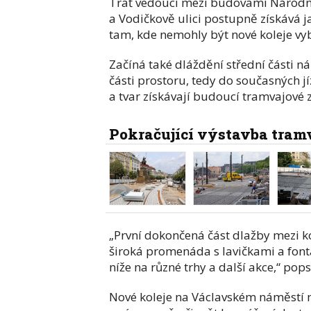
Trať vedoucí mezi budovami Národní
a Vodičkově ulici postupně získává 
tam, kde nemohly být nové koleje vy
Začíná také dláždění střední části n
části prostoru, tedy do současných j
a tvar získávají budoucí tramvajové 
Pokračující výstavba tram
„První dokončená část dlažby mezi ko
široká promenáda s lavičkami a fon
níže na různé trhy a další akce,“ pop
Nové koleje na Václavském náměstí ma