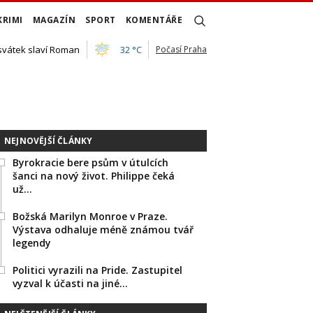
KRIMI
MAGAZÍN
SPORT
KOMENTÁŘE
 svátek slaví Roman
32 °C
Počasí Praha
NEJNOVĚJŠÍ ČLÁNKY
Byrokracie bere psům v útulcích
šanci na nový život. Philippe čeká
už…
Božská Marilyn Monroe v Praze.
Výstava odhaluje méně známou tvář
legendy
Politici vyrazili na Pride. Zastupitel
vyzval k účasti na jiné…