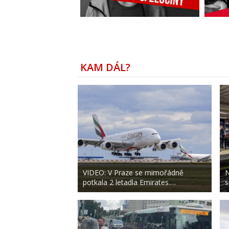
KAM DÁL?
VIDEO: V Praze se mimořádně
N
potkala 2 letadla Emirates.…
s