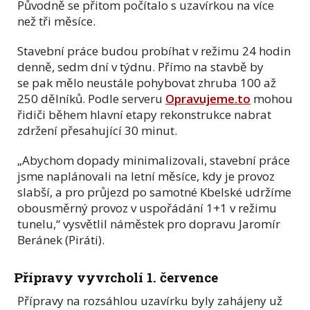
Původně se přitom počítalo s uzavírkou na více
než tři měsíce.
Stavební práce budou probíhat v režimu 24 hodin
denně, sedm dní v týdnu. Přímo na stavbě by
se pak mělo neustále pohybovat zhruba 100 až
250 dělníků. Podle serveru
Opravujeme.to
mohou
řidiči během hlavní etapy rekonstrukce nabrat
zdržení přesahující 30 minut.
„Abychom dopady minimalizovali, stavební práce
jsme naplánovali na letní měsíce, kdy je provoz
slabší, a pro průjezd po samotné Kbelské udržíme
obousměrný provoz v uspořádání 1+1 v režimu
tunelu,“ vysvětlil náměstek pro dopravu Jaromír
Beránek (Piráti).
Přípravy vyvrcholí 1. července
Přípravy na rozsáhlou uzavírku byly zahájeny už