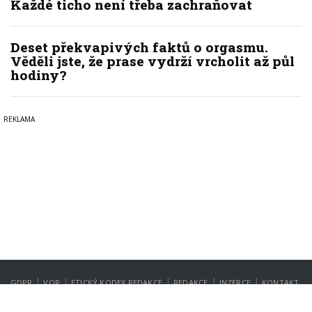
Každé ticho není třeba zachraňovat
Deset překvapivých faktů o orgasmu.
Věděli jste, že prase vydrží vrcholit až půl
hodiny?
|
|
|
|
|
GDPR
VOP
ETICKÝ KODEX REDAKCE
REDAKCE
INZERCE
KONTAKT
NASTAVENÍ SOUKROMÍ