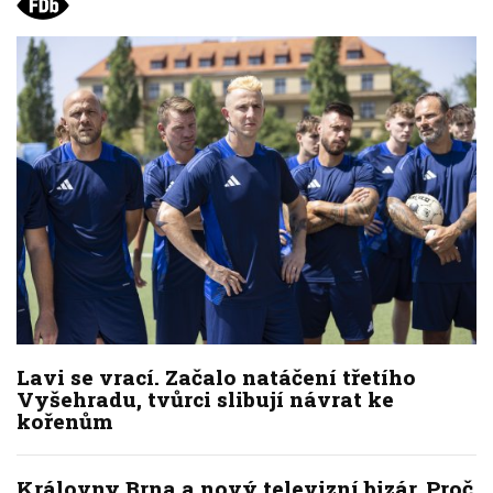
Lavi se vrací. Začalo natáčení třetího
Vyšehradu, tvůrci slibují návrat ke
kořenům
Královny Brna a nový televizní bizár. Proč