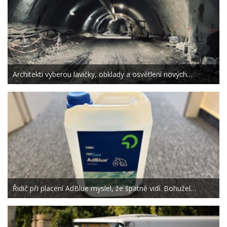
Architekti vyberou lavičky, obklady a osvětlení nových…
Řidič při placení AdBlue myslel, že špatně vidí. Bohužel…