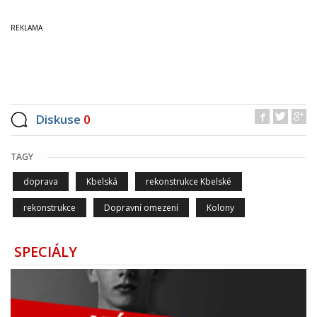
Diskuse
0
TAGY
doprava
Kbelská
rekonstrukce Kbelské
rekonstrukce
Dopravní omezení
Kolony
SPECIÁLY