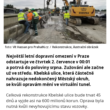
foto:
Vít Hassan pro PrahaIN.cz
/
Rekonstrukce, ilustrační obrázek
Největší letní dopravní omezení v Praze
odstartuje ve čtvrtek 2. července v 00:01
a potrvá do poloviny srpna. Zužování ale začne
už ve středu. Kbelská ulice, která částečně
nahrazuje nedokončený Městský okruh,
se kvůli opravám mění ve virtuální tunel.
Celková rekonstrukce Kbelské ulice bude trvat 45
dnů a vyjde asi na 600 milionů korun. Oprava byla
nutná kvůli nevyhovujícímu stavu vozovky.