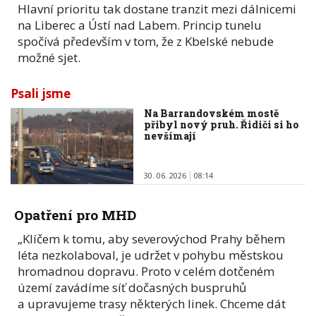
Hlavní prioritu tak dostane tranzit mezi dálnicemi
na Liberec a Ústí nad Labem. Princip tunelu
spočívá především v tom, že z Kbelské nebude
možné sjet.
Psali jsme
Na Barrandovském mostě
přibyl nový pruh. Řidiči si ho
nevšímají
30. 06. 2026
08:14
Opatření pro MHD
„Klíčem k tomu, aby severovýchod Prahy během
léta nezkolaboval, je udržet v pohybu městskou
hromadnou dopravu. Proto v celém dotčeném
území zavádíme síť dočasných buspruhů
a upravujeme trasy některých linek. Chceme dát