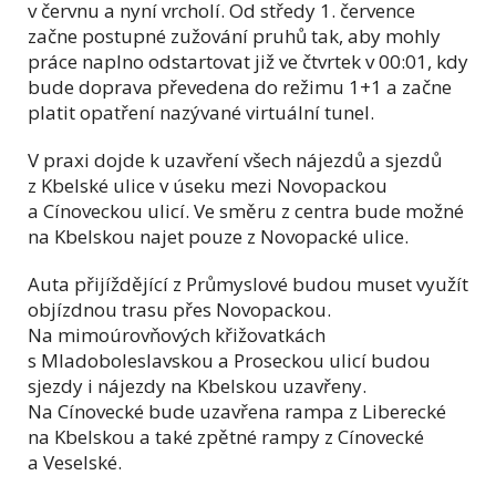
v červnu a nyní vrcholí. Od středy 1. července
začne postupné zužování pruhů tak, aby mohly
práce naplno odstartovat již ve čtvrtek v 00:01, kdy
bude doprava převedena do režimu 1+1 a začne
platit opatření nazývané virtuální tunel.
V praxi dojde k uzavření všech nájezdů a sjezdů
z Kbelské ulice v úseku mezi Novopackou
a Cínoveckou ulicí. Ve směru z centra bude možné
na Kbelskou najet pouze z Novopacké ulice.
Auta přijíždějící z Průmyslové budou muset využít
objízdnou trasu přes Novopackou.
Na mimoúrovňových křižovatkách
s Mladoboleslavskou a Proseckou ulicí budou
sjezdy i nájezdy na Kbelskou uzavřeny.
Na Cínovecké bude uzavřena rampa z Liberecké
na Kbelskou a také zpětné rampy z Cínovecké
a Veselské.