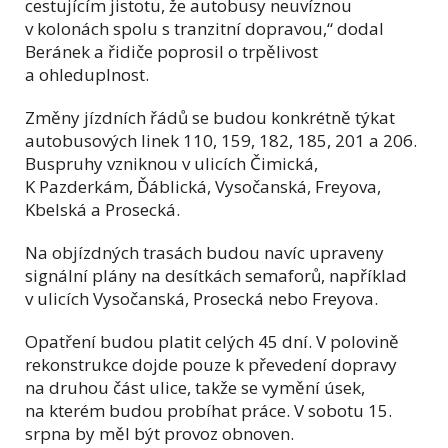
cestujícím jistotu, že autobusy neuvíznou
v kolonách spolu s tranzitní dopravou,“ dodal
Beránek a řidiče poprosil o trpělivost
a ohleduplnost.
Změny jízdních řádů se budou konkrétně týkat
autobusových linek 110, 159, 182, 185, 201 a 206.
Buspruhy vzniknou v ulicích Čimická,
K Pazderkám, Ďáblická, Vysočanská, Freyova,
Kbelská a Prosecká.
Na objízdných trasách budou navíc upraveny
signální plány na desítkách semaforů, například
v ulicích Vysočanská, Prosecká nebo Freyova.
Opatření budou platit celých 45 dní. V polovině
rekonstrukce dojde pouze k převedení dopravy
na druhou část ulice, takže se vymění úsek,
na kterém budou probíhat práce. V sobotu 15.
srpna by měl být provoz obnoven.