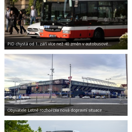
PID chystá od 1. září více než 40 změn v autobusové…
Obyvatele Letné rozhořčila nová dopravní situace…