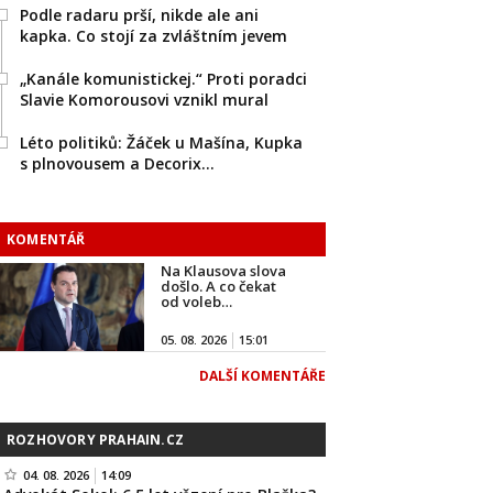
Podle radaru prší, nikde ale ani
kapka. Co stojí za zvláštním jevem
„Kanále komunistickej.“ Proti poradci
Slavie Komorousovi vznikl mural
Léto politiků: Žáček u Mašína, Kupka
s plnovousem a Decorix…
KOMENTÁŘ
Na Klausova slova
došlo. A co čekat
od voleb…
05. 08. 2026
15:01
DALŠÍ KOMENTÁŘE
ROZHOVORY PRAHAIN.CZ
04. 08. 2026
14:09