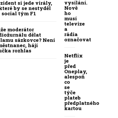
vysílání.
zident si jede virály,
Nově
které by se nestyděl
ho
 social tým F1
musí
televize
a
že moderátor
rádia
diožurnálu dělat
označovat
klamu sázkovce? Není
ěstnanec, hájí
učka rozhlas
Netflix
je
před
Oneplay,
alespoň
co
se
týče
plateb
předplatného
kartou