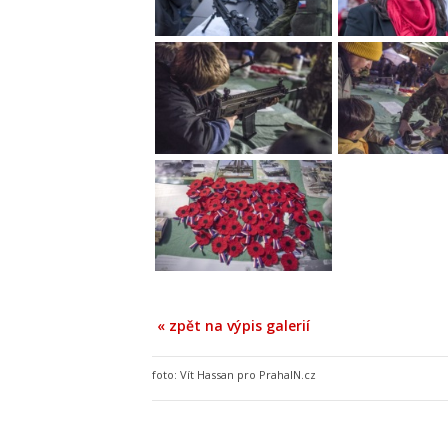
« zpět na výpis galerií
foto:
Vít Hassan pro PrahaIN.cz