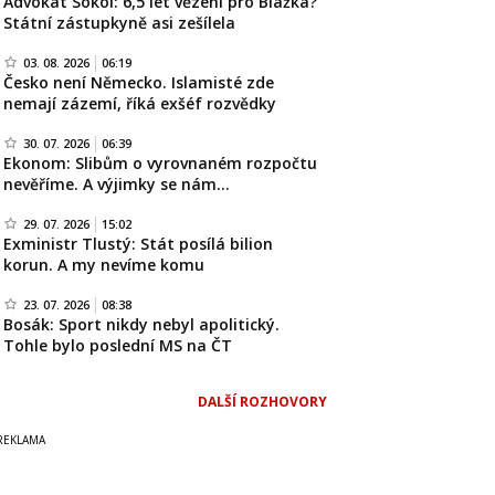
Advokát Sokol: 6,5 let vězení pro Blažka?
Státní zástupkyně asi zešílela
03. 08. 2026
06:19
Česko není Německo. Islamisté zde
nemají zázemí, říká exšéf rozvědky
30. 07. 2026
06:39
Ekonom: Slibům o vyrovnaném rozpočtu
nevěříme. A výjimky se nám…
29. 07. 2026
15:02
Exministr Tlustý: Stát posílá bilion
korun. A my nevíme komu
23. 07. 2026
08:38
Bosák: Sport nikdy nebyl apolitický.
Tohle bylo poslední MS na ČT
DALŠÍ ROZHOVORY