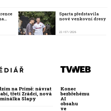
erence
Sparta představila
ha…
nové venkovní dresy
22 / 07 / 2026
dzim na Primě: návrat
Konec
abí, třetí Zrádci, nová
bezbřehému
iminálka Slapy
AI
obsahu
ve