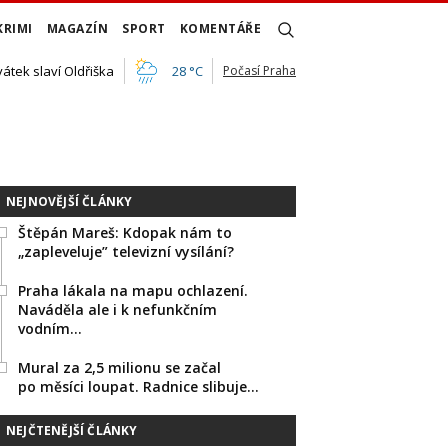
KRIMI
MAGAZÍN
SPORT
KOMENTÁŘE
vátek slaví Oldřiška
28 °C
Počasí Praha
NEJNOVĚJŠÍ ČLÁNKY
Štěpán Mareš: Kdopak nám to
„zapleveluje” televizní vysílání?
Praha lákala na mapu ochlazení.
Naváděla ale i k nefunkčním
vodním…
Mural za 2,5 milionu se začal
po měsíci loupat. Radnice slibuje…
NEJČTENĚJŠÍ ČLÁNKY