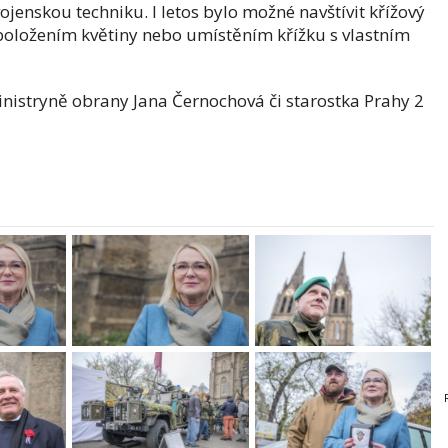
jenskou techniku. I letos bylo možné navštívit křížový
položením květiny nebo umístěním křížku s vlastním
nistryně obrany Jana Černochová či starostka Prahy 2