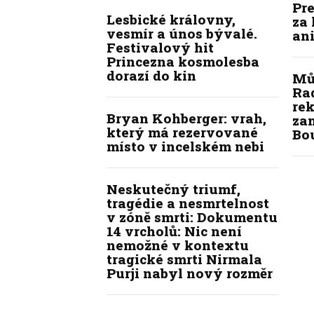
Pre
Lesbické královny,
za 
vesmír a únos bývalé.
ani
Festivalový hit
Princezna kosmolesba
dorazí do kin
Mů
Ra
re
Bryan Kohberger: vrah,
zam
který má rezervované
Bo
místo v incelském nebi
Neskutečný triumf,
tragédie a nesmrtelnost
v zóně smrti: Dokumentu
14 vrcholů: Nic není
nemožné v kontextu
tragické smrti Nirmala
Purji nabyl nový rozměr