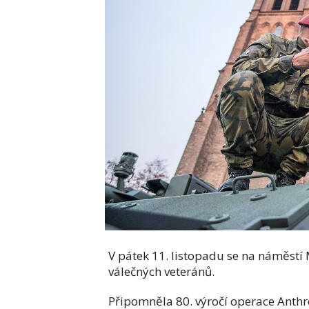
V pátek 11. listopadu se na náměstí M
válečných veteránů.
Připomněla 80. výročí operace Anthro