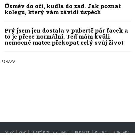
Úsměv do očí, kudla do zad. Jak poznat
kolegu, který vám závidí úspěch
Prý jsem jen dostala v pubertě pár facek a
to je přece normální. Teď mám kvůli
nemocné matce překopat celý svůj život
|
|
|
|
|
GDPR
VOP
ETICKÝ KODEX REDAKCE
REDAKCE
INZERCE
KONTAKT