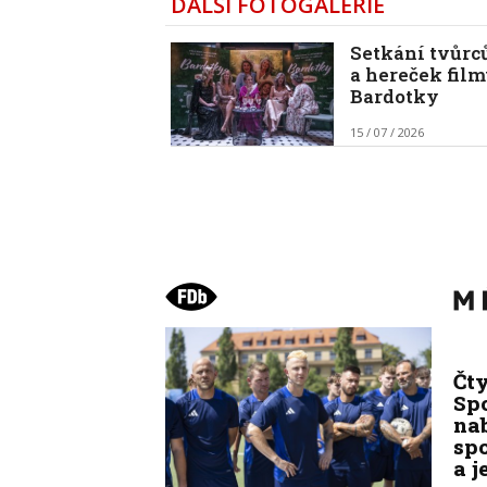
DALŠÍ FOTOGALERIE
Setkání tvůrc
a hereček fil
Bardotky
15 / 07 / 2026
Čt
Spo
na
sp
a j