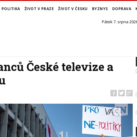
POLITIKA
ŽIVOT V PRAZE
ŽIVOT V ČESKU
BYZNYS
DOPRAVA
Pátek 7. srpna 2026
nců České televize a
u