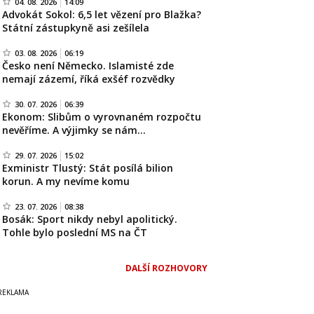
04. 08. 2026
14:09
Advokát Sokol: 6,5 let vězení pro Blažka?
Státní zástupkyně asi zešílela
03. 08. 2026
06:19
Česko není Německo. Islamisté zde
nemají zázemí, říká exšéf rozvědky
30. 07. 2026
06:39
Ekonom: Slibům o vyrovnaném rozpočtu
nevěříme. A výjimky se nám…
29. 07. 2026
15:02
Exministr Tlustý: Stát posílá bilion
korun. A my nevíme komu
23. 07. 2026
08:38
Bosák: Sport nikdy nebyl apolitický.
Tohle bylo poslední MS na ČT
DALŠÍ ROZHOVORY