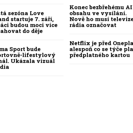
Konec bezbřehému AI
stá sezóna Love
obsahu ve vysílání.
and startuje 7. září,
Nově ho musí televize
áci budou moci více
rádia označovat
ahovat do děje
Netflix je před Onepla
ima Sport bude
alespoň co se týče pl
ortovně-lifestylový
předplatného kartou
ál. Ukázala vizuál
dia