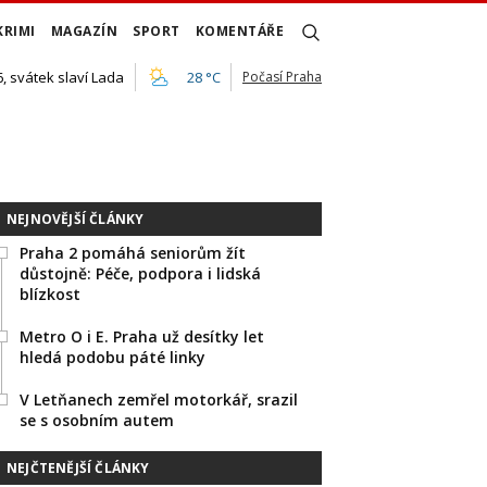
KRIMI
MAGAZÍN
SPORT
KOMENTÁŘE
, svátek slaví Lada
28 °C
Počasí Praha
NEJNOVĚJŠÍ ČLÁNKY
Praha 2 pomáhá seniorům žít
důstojně: Péče, podpora i lidská
blízkost
Metro O i E. Praha už desítky let
hledá podobu páté linky
V Letňanech zemřel motorkář, srazil
se s osobním autem
NEJČTENĚJŠÍ ČLÁNKY