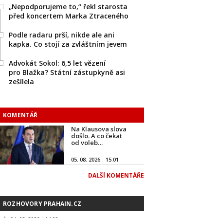
„Nepodporujeme to,“ řekl starosta
před koncertem Marka Ztraceného
Podle radaru prší, nikde ale ani
kapka. Co stojí za zvláštním jevem
Advokát Sokol: 6,5 let vězení
pro Blažka? Státní zástupkyně asi
zešílela
KOMENTÁŘ
Na Klausova slova
došlo. A co čekat
od voleb…
05. 08. 2026
15:01
DALŠÍ KOMENTÁŘE
ROZHOVORY PRAHAIN.CZ