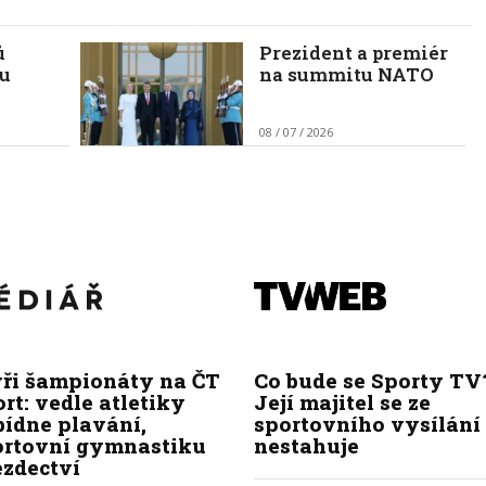
ů
Prezident a premiér
mu
na summitu NATO
08 / 07 / 2026
yři šampionáty na ČT
Co bude se Sporty TV
rt: vedle atletiky
Její majitel se ze
bídne plavání,
sportovního vysílání
ortovní gymnastiku
nestahuje
ezdectví