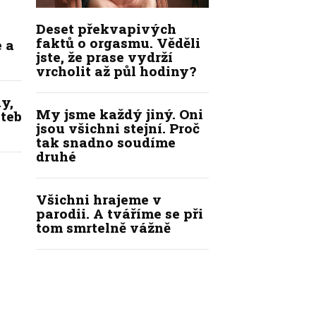
Deset překvapivých
faktů o orgasmu. Věděli
 a
jste, že prase vydrží
vrcholit až půl hodiny?
y,
My jsme každý jiný. Oni
ateb
jsou všichni stejní. Proč
tak snadno soudíme
druhé
Všichni hrajeme v
parodii. A tváříme se při
tom smrtelně vážně