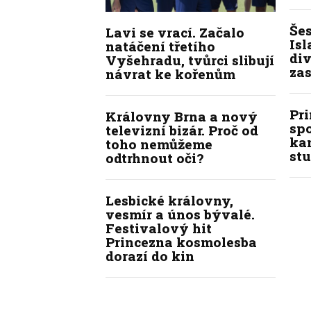
Še
Lavi se vrací. Začalo
Isl
natáčení třetího
div
Vyšehradu, tvůrci slibují
zas
návrat ke kořenům
Pr
Královny Brna a nový
sp
televizní bizár. Proč od
kan
toho nemůžeme
stu
odtrhnout oči?
Lesbické královny,
vesmír a únos bývalé.
Festivalový hit
Princezna kosmolesba
dorazí do kin