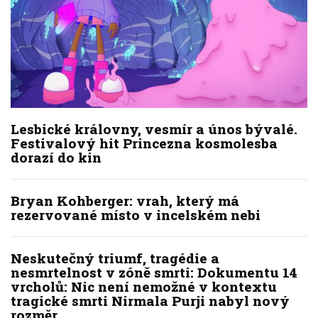
Lesbické královny, vesmír a únos bývalé.
Festivalový hit Princezna kosmolesba
dorazí do kin
Bryan Kohberger: vrah, který má
rezervované místo v incelském nebi
Neskutečný triumf, tragédie a
nesmrtelnost v zóně smrti: Dokumentu 14
vrcholů: Nic není nemožné v kontextu
tragické smrti Nirmala Purji nabyl nový
rozměr