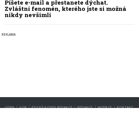
Píšete e-mail a přestanete dýchat.
Zvláštní fenomén, kterého jste si možná
nikdy nevšimli
|
|
|
|
|
GDPR
VOP
ETICKÝ KODEX REDAKCE
REDAKCE
INZERCE
KONTAKT
NASTAVENÍ SOUKROMÍ
Copyright © 2022-2026
PrahaIN.cz