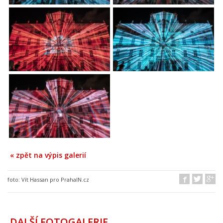
« zpět na výpis galerií
foto:
Vít Hassan pro PrahaIN.cz
DALŠÍ FOTOGALERIE