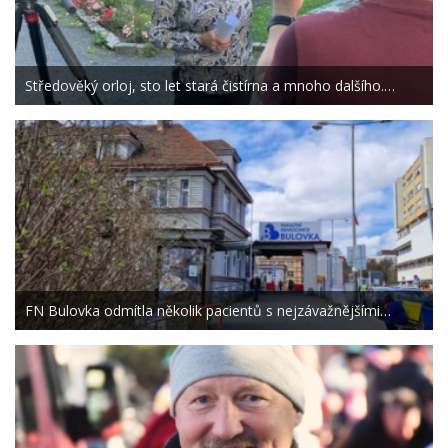
Středověký orloj, sto let stará čistírna a mnoho dalšího.…
FN Bulovka odmítla několik pacientů s nejzávažnějšími…