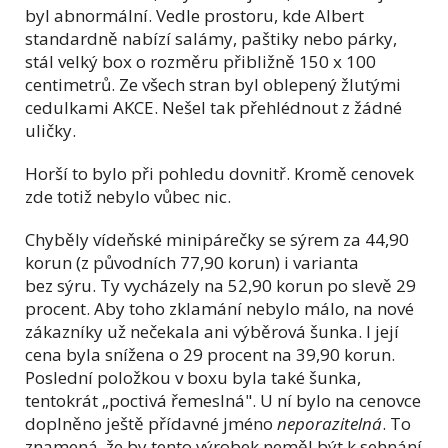
byl abnormální. Vedle prostoru, kde Albert
standardně nabízí salámy, paštiky nebo párky,
stál velký box o rozměru přibližně 150 x 100
centimetrů. Ze všech stran byl oblepený žlutými
cedulkami AKCE. Nešel tak přehlédnout z žádné
uličky.
Horší to bylo při pohledu dovnitř. Kromě cenovek
zde totiž nebylo vůbec nic.
Chyběly vídeňské minipárečky se sýrem za 44,90
korun (z původních 77,90 korun) i varianta
bez sýru. Ty vycházely na 52,90 korun po slevě 29
procent. Aby toho zklamání nebylo málo, na nové
zákazníky už nečekala ani výběrová šunka. I její
cena byla snížena o 29 procent na 39,90 korun.
Poslední položkou v boxu byla také šunka,
tentokrát „poctivá řemeslná". U ní bylo na cenovce
doplněno ještě přídavné jméno
neporazitelná
. To
znamená, že by tento výrobek neměl být k sehnání