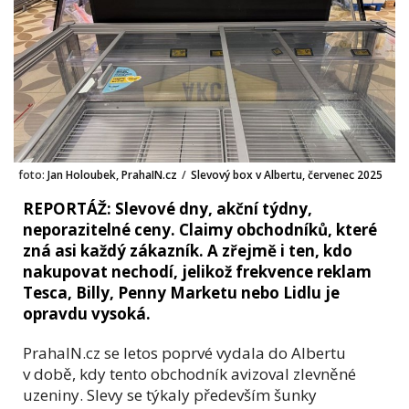
foto:
Jan Holoubek, PrahaIN.cz
/
Slevový box v Albertu, červenec 2025
REPORTÁŽ: Slevové dny, akční týdny,
neporazitelné ceny. Claimy obchodníků, které
zná asi každý zákazník. A zřejmě i ten, kdo
nakupovat nechodí, jelikož frekvence reklam
Tesca, Billy, Penny Marketu nebo Lidlu je
opravdu vysoká.
PrahaIN.cz se letos poprvé vydala do Albertu
v době, kdy tento obchodník avizoval zlevněné
uzeniny. Slevy se týkaly především šunky