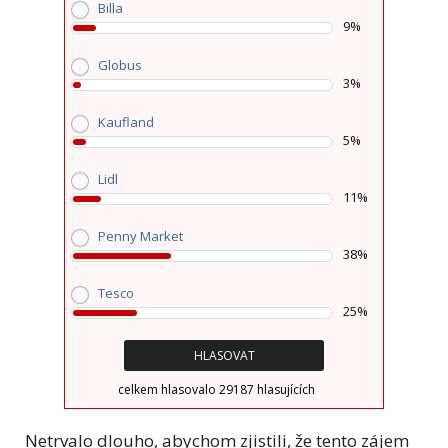
Billa
9%
Globus
3%
Kaufland
5%
Lidl
11%
Penny Market
38%
Tesco
25%
celkem hlasovalo 29187 hlasujících
Netrvalo dlouho, abychom zjistili, že tento zájem