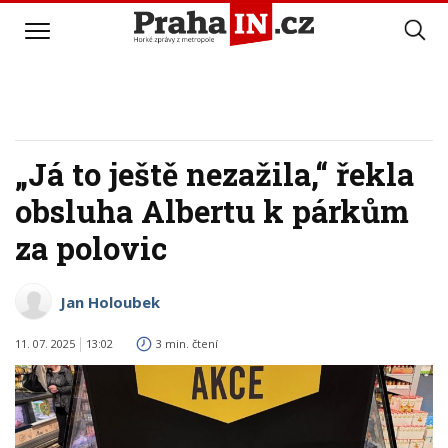
„Já to ještě nezažila,“ řekla
obsluha Albertu k párkům
za polovic
Jan Holoubek
11. 07. 2025
13:02
3 min. čtení