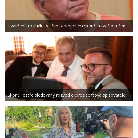
Uzavřená rozlučka s Jiřím Krampolem skončila rvačkou žen.…
Skončil ostře sledovaný rozvod exprezidentova spisovatele…