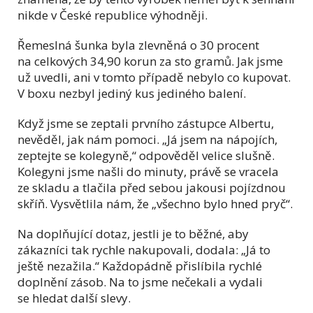
nikde v České republice výhodněji.
Řemeslná šunka byla zlevněná o 30 procent
na celkových 34,90 korun za sto gramů. Jak jsme
už uvedli, ani v tomto případě nebylo co kupovat.
V boxu nezbyl jediný kus jediného balení.
Když jsme se zeptali prvního zástupce Albertu,
nevěděl, jak nám pomoci. „Já jsem na nápojích,
zeptejte se kolegyně,“ odpověděl velice slušně.
Kolegyni jsme našli do minuty, právě se vracela
ze skladu a tlačila před sebou jakousi pojízdnou
skříň. Vysvětlila nám, že „všechno bylo hned pryč“.
Na doplňující dotaz, jestli je to běžné, aby
zákazníci tak rychle nakupovali, dodala: „Já to
ještě nezažila.“ Každopádně přislíbila rychlé
doplnění zásob. Na to jsme nečekali a vydali
se hledat další slevy.