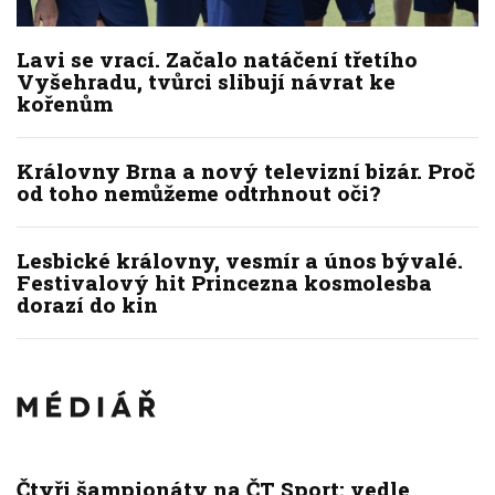
Lavi se vrací. Začalo natáčení třetího
Vyšehradu, tvůrci slibují návrat ke
kořenům
Královny Brna a nový televizní bizár. Proč
od toho nemůžeme odtrhnout oči?
Lesbické královny, vesmír a únos bývalé.
Festivalový hit Princezna kosmolesba
dorazí do kin
Čtyři šampionáty na ČT Sport: vedle