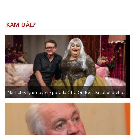
KAM DÁL?
Nechutný lynč nového pořadu ČT a Ondřeje Brzobohatého…