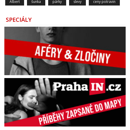
Albert
šunka
párky
slevy
ceny potravin
SPECIÁLY