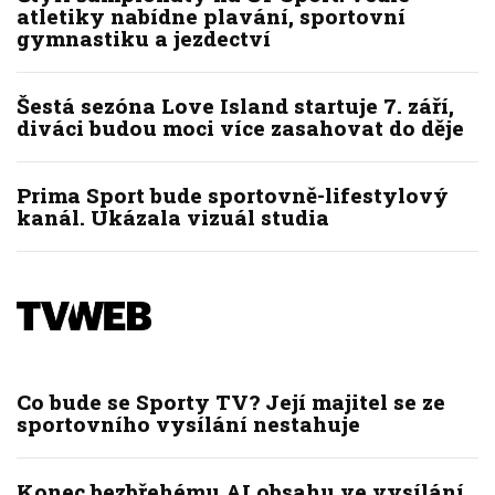
atletiky nabídne plavání, sportovní
gymnastiku a jezdectví
Šestá sezóna Love Island startuje 7. září,
diváci budou moci více zasahovat do děje
Prima Sport bude sportovně-lifestylový
kanál. Ukázala vizuál studia
Co bude se Sporty TV? Její majitel se ze
sportovního vysílání nestahuje
Konec bezbřehému AI obsahu ve vysílání.